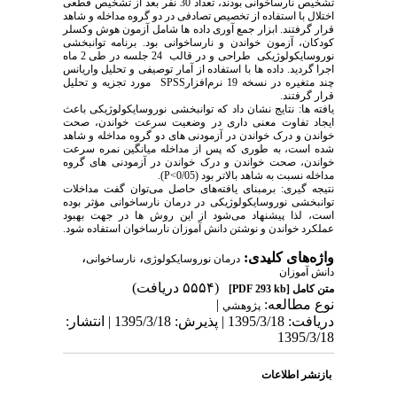
تشخیص نارساخوانی بودند، تعداد 30 نفر بعد از تشخیص قطعی
اختلال با استفاده از تخصیص تصادفی در دو گروه مداخله و شاهد
قرار گرفتند. ابزار جمع آوری داده ها شامل آزمون هوش وکسلر
کودکان، آزمون خواندن و نارساخوانی بود. برنامه توانبخشی
نوروسایکولوژیکی طراحی و در قالب 24 جلسه در طی 2 ماه
اجرا گردید. داده ها با استفاده از آمار توصیفی و تحلیل واریانس
چند متغیره در نسخه 19 نرم‌افزارSPSS مورد تجزیه و تحلیل
قرار گرفتند.
یافته ها: نتایج نشان داد که توانبخشی نوروسایکولوژیکی باعث
ایجاد تفاوت معنی داری در وضعیت سرعت خواندن، صحت
خواندن و درک خواندن در آزمودنی های دو گروه مداخله و شاهد
شده است، به طوری که پس از مداخله میانگین نمره سرعت
خواندن، صحت خواندن و درک خواندن در آزمودنی های گروه
مداخله نسبت به شاهد بالاتر بود (0/05>P).
نتیجه گیری: برمبنای یافته‌های حاصل می‌توان گفت مداخلات
توانبخشی نوروسایکولوژیکی در درمان نارساخوانی مؤثر بوده
است، لذا پیشنهاد می‌شود از این روش ها در جهت بهبود
عملکرد خواندن و نوشتن دانش آموزان نارساخوان استفاده شود.
واژه‌های کلیدی:
،
،
درمان نوروسایکولوژی
نارساخوانی
دانش آموزان
(۵۵۵۴ دریافت)
متن کامل
[PDF 293 kb]
نوع مطالعه:
|
پژوهشي
دریافت: 1395/3/18 | پذیرش: 1395/3/18 | انتشار:
1395/3/18
بازنشر اطلاعات