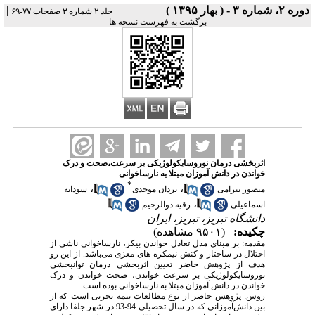
دوره ۲، شماره ۳ - ( بهار ۱۳۹۵ )
|
جلد ۲ شماره ۳ صفحات ۷۷-۶۹
برگشت به فهرست نسخه ها
اثربخشی درمان نوروسایکولوژیکی بر سرعت،صحت و درک
خواندن در دانش آموزان مبتلا به نارساخوانی
*
،
،
منصور بیرامی
یزدان موحدی
سودابه
،
اسماعیلی
رقیه ذوالرحیم
دانشگاه تبریز، تبریز، ایران
چکیده:
(۹۵۰۱ مشاهده)
مقدمه: بر مبنای مدل تعادل خواندن بیکر، نارساخوانی ناشی از
اختلال در ساختار و کنش نیمکره های مغزی می‌باشد. از این رو
هدف از پژوهش حاضر تعیین اثربخشی درمان توانبخشی
نوروسایکولوژیکی بر سرعت خواندن، صحت خواندن و درک
خواندن در دانش آموزان مبتلا به نارساخوانی بوده است.
روش: پژوهش حاضر از نوع مطالعات نیمه تجربی است که از
بین دانش‌آموزانی که در سال تحصیلی 94-93 در شهر جلفا دارای