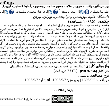
دوره ۳، شماره ۱ - ( پاییز ۱۳۹۵ )
بررسی تأثیر مراقبت معنوی بر سلامت معنوی سالمندان بستری درآسایشگاه خیریه کهریزک
*
،
،
،
علیرضا معماری
اصغر دالوندی
فرحناز محمدی-شاهبلاغی
م
دانشگاه علوم بهزیستی و توانبخشی، تهران، ایران
چکیده:
(۱۰۶۸۵ مشاهده)
مقدمه
:
رشد جمعیت سالمندی سریع و فوق العاده است، اهمیت حفظ و ارتقاء سطح سلامت سا
ارزان، در دسترس و کم عارضه ضروری به نظر می‌رسد. لذا این تحقیق با هدف بررسی تأثیر م
وش کار
:
ناختی و پرسشنامه سنجش سلامت معنوی بودند. داده‌ها پس از جمع آوری با استفاده از نسخه 20 نرم 
پیرسون، آزمون‌های تی زوجی، کوواریانس و آزمون تعقیبی بنفرونیمورد تجزیه و تحلیل قرار گرف
افته‌ها:
ن‌ها بود به طوری آزمودنی‌های گروه مداخله از میانگین نمره بهتری در سلامت معنوی نسبت به آز
معنوی آزمودنی‌های گروه مداخله افزایش معنی داری داشت (0/05>
P
) و این در حالی بود که م
تیجه گیری:
نتایج نشان داد، مداخله مراقبت معنوی در گروه مداخله منجر به ارتقاء سلامت مع
از مراقبت معنوی به عنوان یک روش ارزان، ایمن و مقرون به صرفه جهت بهبود و ارتقاء وضع
واژه‌های کلیدی:
،
،
،
سالمند
مراقبت معنوی
سلامت معنوی
آسایشگاه سالمندان
(۴۱۲۱ دریافت)
متن کامل
[PDF 977 kb]
نوع مطالعه:
|
پژوهشي
دریافت: 1395/9/3 | پذیرش: 1395/9/3 | انتشار: 1395/9/3
بازنشر اطلاعات
این مقاله تحت شرایط
ternational License