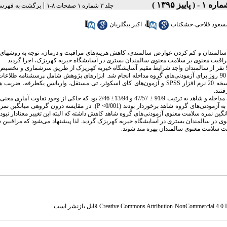
|
جلد ۳ شماره ۱ صفحات ۸-۱
برگشت به فهرس
،
سعود فلاحی-خشکناب
اکبر بیگلریان
لمندان و کم کردن عوارض سالمندی، کاهش هزینه‌های مراقبت و درمان، توجه به روشهای 
راقبت معنوی بر سلامت معنوی سالمندان بستری در آسایشگاه خیریه کهریزک، اجرا گردید.
این مطالعه نیمه تجربی با طرح پیش آزمون و پس آزمون با گروه شاهد می‌باشد،90 نفر از سالمندان واجد شرایط مقیم آسایشگاه خیریه کهریزک از طریق سرشماری 
ساده به دو گروه مشاوی مداخله و شاهد تقسیم شدند. مداخله مراقبت معنوی روزانه به مدت 90 روز برای آزمودنی‌های گروه مداخله انجام شد. ابزارهای پژوهش شامل پرسشنا
افزار
SPSS
و آزمون‌های کای اسکوئر، تی مستقل، واریانس یکطرفه، ضریب 
تند.
بعد از انجام مداخله میانگین و انحراف معیار نمره سلامت معنوی در آزمودنی‌های گروه مداخله و شاهد به ترتیب 91/9 ± 47/57 و 13/94± 2/46 بود که حاکی ا
مودنی‌های گروه شاهد برخوردار بودند (0/001>
P
). در مقایسه درون گروهی میانگین نمر
یانگین نمره سلامت معنوی آزمودنی‌های گروه شاهد کاهش داشته که البته این تغییر معنادار نبود.
نوی در سالمندان بستری در آسایشگاه خیریه کهریزک گردید. لذا پیشنهاد می‌شود که مراقبین 
یت سلامت معنوی سالمندان بهره مند شوند.
Creative Commons Attribution-NonCommercial 4.0 In
قابل بازنشر است.