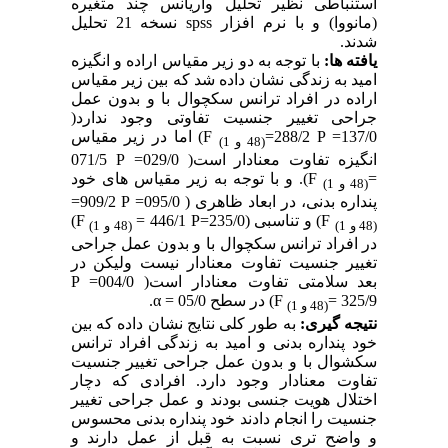
استنباطی نظیر تحلیل واریانس چند متغیره
(مانووا) و با نرم افزار
spss
نسخه 21 تحلیل
شدند.
یافته ها:
با توجه به دو زیر مقیاس اراده و انگیزه
امید به زندگی نشان داده شد که بین زیر مقیاس
اراده در افراد ترانس سکچوال با و بدون عمل
جراحی تغییر جنسیت تفاوتی وجود ندارد(
137/0
=
P
288/2
=
F
) اما در زیر مقیاس
(48 و 1)
انگیزه تفاوت معنادار است( 029/0
=
P
071/5
=
F
). و با توجه به زیر مقیاس های خود
(48 و 1)
پنداره بدنی، در ابعاد ظاهری ( 095/0
=
P
909/2
=
F
) و تناسبی (235/0
P=
446/1
=
F
)
(48 و 1)
(48 و 1)
در افراد ترانس سکچوال با و بدون عمل جراحی
تغییر جنسیت تفاوت معنادار نیست ولیکن در
بعد سلامتی تفاوت معنادار است( 004/0
=
P
325/9
=
F
) در سطح 05/0
=
α
.
(48 و 1)
نتیجه گیری:
به طور کلی نتایج نشان داده که بین
خود پنداره بدنی و امید به زندگی افراد ترانس
سکشوال با و بدون عمل جراحی تغییر جنسیت
تفاوت معنادار وجود دارد. افرادی که دچار
اختلال هویت جنسی بودند و عمل جراحی تغییر
جنسیت را انجام دادند خود پنداره بدنی محسوس
و واضح تری نسبت به قبل از عمل دارند و