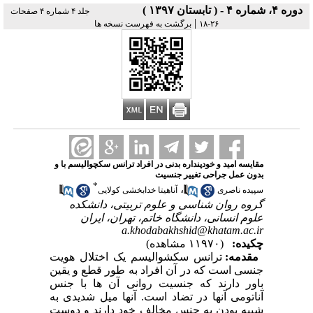
دوره ۴، شماره ۴ - ( تابستان ۱۳۹۷ )
جلد ۴ شماره ۴ صفحات
|
۲۶-۱۸
برگشت به فهرست نسخه ها
مقایسه امید و خودپنداره بدنی در افراد ترانس سکچوالیسم با و
بدون عمل جراحی تغییر جنسیت
*
،
سپیده ناصری
آناهیتا خدابخشی کولایی
گروه روان شناسی و علوم تربیتی، دانشکده
علوم انسانی، دانشگاه خاتم، تهران، ایران
a.khodabakhshid@khatam.ac.ir
چکیده:
(۱۱۹۷۰ مشاهده)
مقدمه:
ترانس سکشوالیسم یک اختلال هویت
جنسی است که در آن افراد به طور قطع و یقین
باور دارند که جنسیت روانی آن ها با جنس
آناتومی آنها در تضاد است. آنها میل شدیدی به
شبیه بودن به جنس مخالف خود دارند و دوست