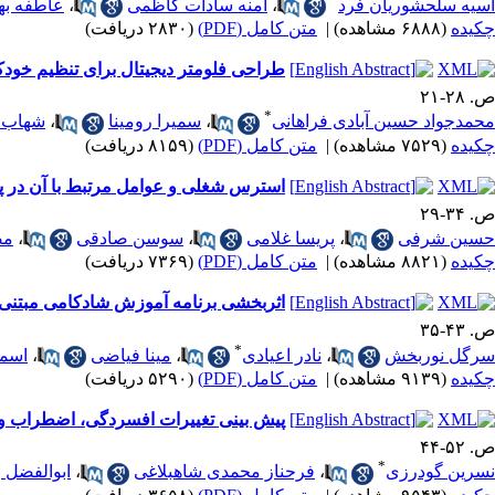
آسیه سلحشوریان فرد
،
آمنه سادات کاظمی
،
عاطفه به
چکیده
(۶۸۸۸ مشاهده)
|
متن کامل (PDF)
(۲۸۳۰ دریافت)
طراحی فلومتر دیجیتال برای تنظیم خودکا
ص. ۲۸-۲۱
*
محمدجواد حسین آبادی فراهانی
،
سمیرا رومینا
،
شهاب د
چکیده
(۷۵۲۹ مشاهده)
|
متن کامل (PDF)
(۸۱۵۹ دریافت)
استرس شغلی و عوامل مرتبط با آن در 
ص. ۳۴-۲۹
حسین شرفی
،
پریسا غلامی
،
سوسن صادقی
،
مص
چکیده
(۸۸۲۱ مشاهده)
|
متن کامل (PDF)
(۷۳۶۹ دریافت)
اثربخشی برنامه آموزش شادکامی مبتنی ب
ص. ۴۳-۳۵
*
سرگل نوربخش
،
نادر اعیادی
،
مینا فیاضی
،
اسم
چکیده
(۹۱۳۹ مشاهده)
|
متن کامل (PDF)
(۵۲۹۰ دریافت)
پیش بینی تغییرات افسردگی، اضطراب و ا
ص. ۵۲-۴۴
*
نسرین گودرزی
،
فرحناز محمدی شاهبلاغی
،
ابوالفضل 