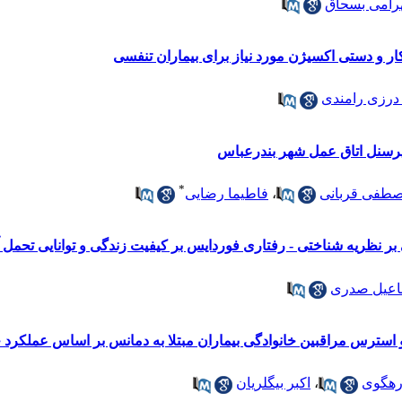
رامی بسحاق
ر و دستی اکسیژن مورد نیاز برای بیماران تنفسی
رزی رامندی
پرسنل اتاق عمل شهر بندرعباس
*
طفی قربانی
،
فاطیما رضایی
ر نظریه شناختی - رفتاری فوردایس بر کیفیت زندگی و توانایی تحمل 
اعیل صدری
سترس مراقبین خانوادگی بیماران مبتلا به دمانس بر اساس عملکرد خ
رهگوی
،
اکبر بیگلریان