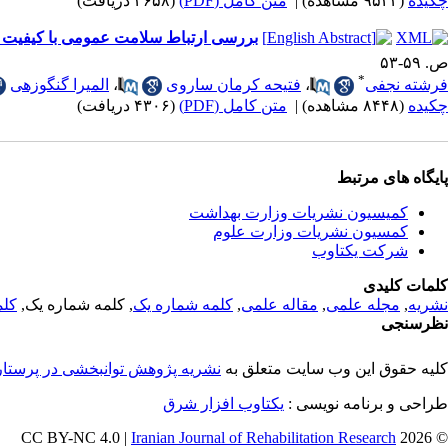
چکیده
(۹۵۴۳ مشاهده)
|
متن کامل (PDF)
(۳۶۵۸ دریافت)
بررسی ارتباط سلامت عمومی با کیفیت ز
ص. ۵۹-۵۳
*
فرشته نجفی
،
فتیحه کرمان ساروی
،
المیرا گنگوزهی
چکیده
(۸۴۴۸ مشاهده)
|
متن کامل (PDF)
(۴۳۰۶ دریافت)
پایگاه های مرتبط
کمیسیون نشریات وزارت بهداشت
کمسیون نشریات وزارت علوم
شرکت یکتاوب
کلمات کلیدی
نشریه
,
مجله علمی
,
مقاله علمی
,
کلمه شماره یک
, کلمه شماره یک,
کلم
نظرسنجی
کلیه حقوق این وب سایت متعلق به
نشریه پژوهش توانبخشی در پرستا
طراحی و برنامه نویسی :
یکتاوب افزار شرق
Iranian Journal of Rehabilitation Research
© 2026 CC BY-NC 4.0 |