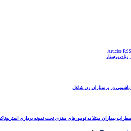
 زنان پرستار
ناشویی در پرستاران زن شاغل
راب بیماران مبتلا به تومورهای مغزی تحت نمونه برداری استریوتا