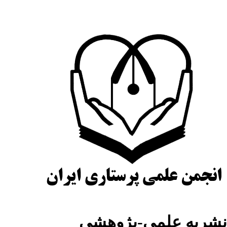
نشریه علمی-پژوهشی