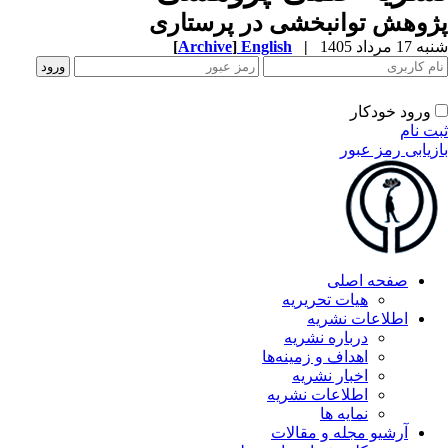
پژوهش توانبخشی در پرستاری
شنبه 17 مرداد 1405
|
English
]
Archive
[
ورود خودکار
ثبت نام
بازیابی رمز عبور
صفحه اصلی
هیات تحریریه
اطلاعات نشریه
درباره نشریه
اهداف و زمینه‌ها
اخبار نشریه
اطلاعات نشریه
نمایه ها
آرشیو مجله و مقالات