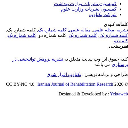
کمیسیون نشریات وزارت بهداشت
کمسیون نشریات وزارت علوم
شرکت یکتاوب
مات کلیدی
ریه
,
مجله علمی
,
مقاله علمی
,
کلمه شماره یک
, کلمه شماره یک,
مه شماره یک
,
کلمه شماره یک
, کلمه شماره دو,
کلمه شماره یک
,
مه دو
رسنجی
یه حقوق این وب سایت متعلق به
نشریه پژوهش توانبخشی در
ستاری
می باشد.
احی و برنامه نویسی :
یکتاوب افزار شرق
Iranian Journal of Rehabilitation Research
© 202
Designed & Developed by :
Yektaw