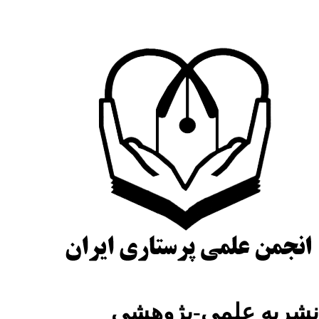
شریه علمی-پژوهشی