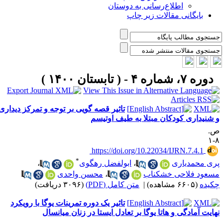
اطلاع‌رسانی به دوستان
بایگانی مقالات زیر چاپ
دوره ۷، شماره ۴ - ( تابستان ۱۴۰۰ )
تاثیر قصه گویی بر توجه و تمرکز دیداری
 شنیداری کودکان مبتلا به طیف اوتیسم
.
۸
‎ https://doi.org/10.22034/IJRN.7.4.1
*
ری محمدیاری
،
ابولفضل رهگوی
،
سعود فلاحی خشکناب
،
محسن واحدی
کیده
(۶۶۰۵ مشاهده)
|
متن کامل (PDF)
(۳۰۹۶ دریافت)
تاثیر یک دوره تمرینات یوگا با رویکرد
هایت آمادگی و هاتا یوگا بر تعادل ایستا در زنان میانسال