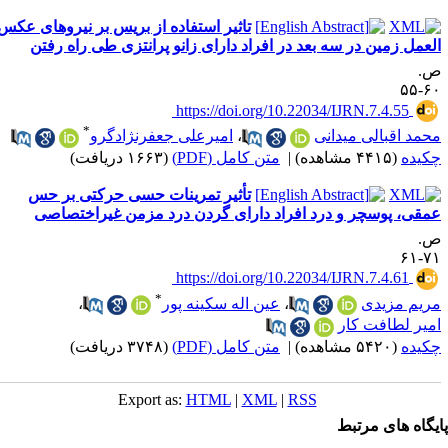
تاثیر استفاده از بریس بر نیروهای عکس
لعمل زمین در سه بعد در افراد دارای زانو پرانتزی طی راه رفتن
.
۶۰-
‎ https://doi.org/10.22034/IJRN.7.4.55
*
حمد اقبالی میدانی
،
امیرعلی جعفرنژادگرو
کیده
(۴۴۱۵ مشاهده)
|
متن کامل (PDF)
(۱۶۶۳ دریافت)
تأثیر تمرینات حسی حرکتی بر حس
مقی، پوسچر و درد افراد دارای گردن درد مزمن غیراختصاصی
.
۷۱-
‎ https://doi.org/10.22034/IJRN.7.4.61
*
ریم مزیدی
،
عین اله سکینه پور
،
میر لطافت کار
کیده
(۵۴۲۰ مشاهده)
|
متن کامل (PDF)
(۳۷۴۸ دریافت)
Export as:
HTML
|
XML
|
RSS
یگاه های مرتبط