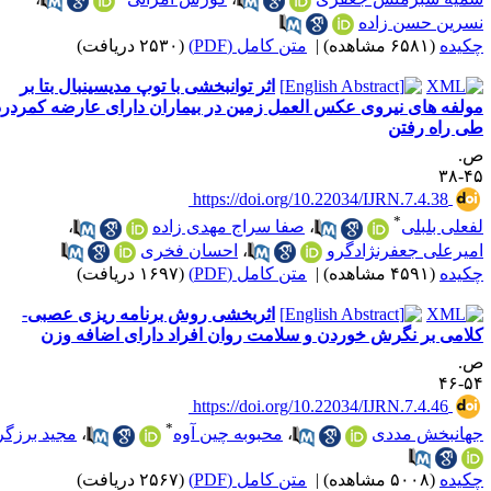
سرین حسن زاده
کیده
(۶۵۸۱ مشاهده)
|
متن کامل (PDF)
(۲۵۳۰ دریافت)
اثر توانبخشی با توپ مدیسینبال بتا بر
ولفه های نیروی عکس العمل زمین در بیماران دارای عارضه کمردرد
ی راه رفتن
.
۴۵-
‎ https://doi.org/10.22034/IJRN.7.4.38
*
فعلی بلبلی
،
صفا سراج مهدی زاده
،
میرعلی جعفرنژادگرو
،
احسان فخری
کیده
(۴۵۹۱ مشاهده)
|
متن کامل (PDF)
(۱۶۹۷ دریافت)
اثربخشی روش برنامه ریزی عصبی-
لامی بر نگرش خوردن و سلامت روان افراد دارای اضافه وزن
.
۵۴-
‎ https://doi.org/10.22034/IJRN.7.4.46
*
هانبخش مددی
،
محبوبه چین آوه
،
مجید برزگر
کیده
(۵۰۰۸ مشاهده)
|
متن کامل (PDF)
(۲۵۶۷ دریافت)