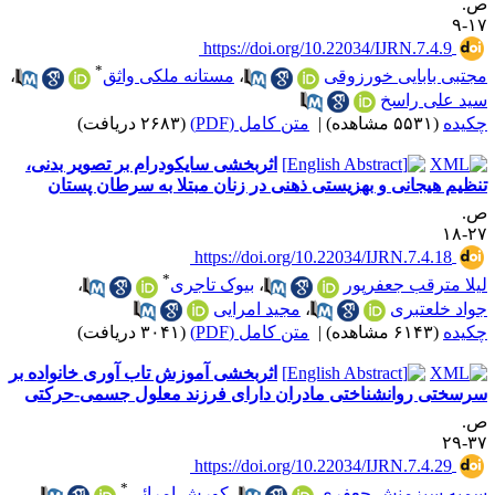
.
۱۷
‎ https://doi.org/10.22034/IJRN.7.4.9
*
جتبی بابایی خورزوقی
،
مستانه ملکی واثق
،
ید علی راسخ
کیده
(۵۵۳۱ مشاهده)
|
متن کامل (PDF)
(۲۶۸۳ دریافت)
اثربخشی سایکودرام بر تصویر بدنی،
نظیم هیجانی و بهزیستی ذهنی در زنان مبتلا به سرطان پستان
.
۲۷-
‎ https://doi.org/10.22034/IJRN.7.4.18
*
یلا مترقب جعفرپور
،
بیوک تاجری
،
واد خلعتبری
،
مجید امرایی
کیده
(۶۱۴۳ مشاهده)
|
متن کامل (PDF)
(۳۰۴۱ دریافت)
اثربخشی آموزش تاب آوری خانواده بر
رسختی روانشناختی مادران دارای فرزند معلول جسمی-حرکتی
.
۳۷-
‎ https://doi.org/10.22034/IJRN.7.4.29
*
میه سبزمنش جعفری
،
کورش امرائی
،