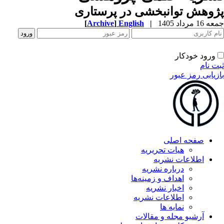
وهش توانبخشی در پرستاری
1 مرداد 1405
|
English
]
Archive
[
ورود خودکار
ت نام
زیابی رمز عبور
صفحه اصلی
هیات تحریریه
اطلاعات نشریه
درباره نشریه
اهداف و زمینه‌ها
اخبار نشریه
اطلاعات نشریه
نمایه ها
آرشیو مجله و مقالات