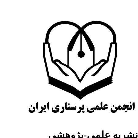
شریه علمی-پژوهشی