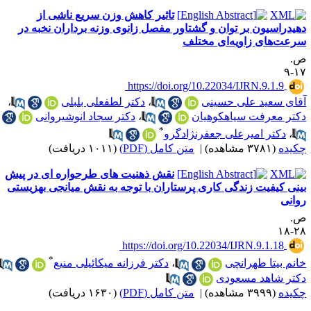
تاثیر کاهش وزن سریع ناشی از
هیدراسیون بر توان و گشتاور مفصل زانوی وزنه برداران نخبه در
رعت‌های زاویه‌ای مختلف
.
۱۷
‎ https://doi.org/10.22034/IJRN.9.1.9
قای سعید علی حسینی
،
دکتر لطفعلی بلبلی
،
کتر معرفت سیاهکوهیان
،
دکتر سجاد انوشیروانی
*
،
دکتر امیرعلی جعفرنژادگرو
کیده
(۳۷۸۱ مشاهده)
|
متن کامل (PDF)
(۱۰۱۱ دریافت)
نقش ذهنیت های طرحواره ای در پیش
ینی کیفیت زندگی کاری پرستاران با توجه به نقش میانجی بهزیستی
وانی
.
۲۸-
‎ https://doi.org/10.22034/IJRN.9.1.18
*
انم بیتا طهرانچی
،
دکتر فرزانه میکائیلی منیع
،
کتر شاهد مسعودی
کیده
(۳۹۹۹ مشاهده)
|
متن کامل (PDF)
(۱۶۳۰ دریافت)