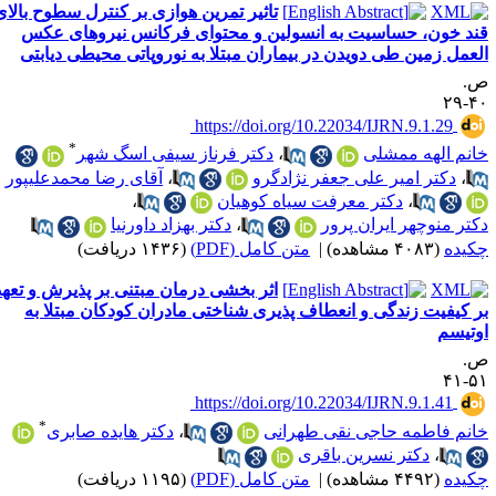
تاثیر تمرین هوازی بر کنترل سطوح بالای
ند خون، حساسیت به انسولین و محتوای فرکانس نیروهای عکس
لعمل زمین طی دویدن در بیماران مبتلا به نوروپاتی محیطی دیابتی
.
۴۰-
‎ https://doi.org/10.22034/IJRN.9.1.29
*
انم الهه ممشلی
،
دکتر فرناز سیفی اسگ شهر
،
دکتر امیر علی جعفر نژادگرو
،
آقای رضا محمدعلیپور
،
دکتر معرفت سیاه کوهیان
،
کتر منوچهر ایران پرور
،
دکتر بهزاد داورنیا
کیده
(۴۰۸۳ مشاهده)
|
متن کامل (PDF)
(۱۴۳۶ دریافت)
اثر بخشی درمان مبتنی بر پذیرش و تعهد
ر کیفیت زندگی و انعطاف پذیری شناختی مادران کودکان مبتلا به
وتیسم
.
۵۱-
‎ https://doi.org/10.22034/IJRN.9.1.41
*
انم فاطمه حاجی نقی طهرانی
،
دکتر هایده صابری
،
دکتر نسرین باقری
کیده
(۴۴۹۲ مشاهده)
|
متن کامل (PDF)
(۱۱۹۵ دریافت)