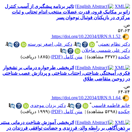
تاثیر برنامه پیشگیری از آسیب کنترل
انو بر مکانیک فرود، قدرت عضلات منتخب اندام تحتانی و ثبات
رکزی در بازیکنان فوتبال نوجوان پسر
.
۶۳-
‎ https://doi.org/10.22034/IJRN.9.1.52
*
کتر نظام نعمتی
،
دکتر علی اصغر نورسته
،
کتر علی شمسی ماجلان
کیده
(۳۳۷۲ مشاهده)
|
متن کامل (PDF)
(۱۸۷۵ دریافت)
اثربخشی طرحواره درمانی بر نشخوار
کری، آمیختگی شناختی، اجتناب شناختی و پردازش عصب شناختی
ر زوجین متقاضی طلاق
.
۷۴-
‎ https://doi.org/10.22034/IJRN.9.1.64
*
انم فاطمه قاسمی
،
دکتر یزدان موحدی
کیده
(۵۲۹۸ مشاهده)
|
متن کامل (PDF)
(۱۹۹۹ دریافت)
اثربخشی آموزش شناخت درمانی مبتنی
ر ذهن‌آگاهی بر رابطه والد- فرزندی و حضانت توافقی فرزندان در