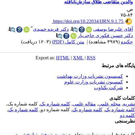
الدین متقاضی طلاق سازش‌نایافته
.
۸۴-
‎ https://doi.org/10.22034/IJRN.9.1.75
*
قای علیرضا یوسفی
،
دکتر فریده حمیدی
،
کتر حسین فکوری حاجی‌یار
کیده
(۳۹۷۹ مشاهده)
|
متن کامل (PDF)
(۱۲۰۳ دریافت)
Export as:
HTML
|
XML
|
RSS
یگاه های مرتبط
کمیسیون نشریات وزارت بهداشت
کمسیون نشریات وزارت علوم
شرکت یکتاوب
مات کلیدی
ریه
,
مجله علمی
,
مقاله علمی
,
کلمه شماره یک
, کلمه شماره یک,
مه شماره یک
,
کلمه شماره یک
, کلمه شماره دو,
کلمه شماره یک
,
مه دو
رسنجی
یه حقوق این وب سایت متعلق به
نشریه پژوهش توانبخشی در