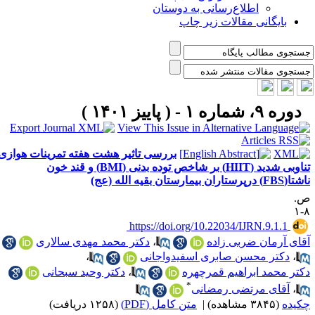
اطلاع‌رسانی به دوستان
بایگانی مقالات زیر چاپ
دوره ۹، شماره ۱ - ( پاییز ۱۴۰۱ )
بررسی تاثیر هشت هفته تمرینات هوازی
تناوبی شدید (HIIT) بر شاخص توده بدنی (BMI) و قند خون
FB) درپرستاران بیمارستان بقیه الله (عج)
.
۸
‎ https://doi.org/10.22034/IJRN.9.1.1
قای آرمان ضربی زاده
،
دکتر محمد مهدی سالاری
،
دکتر محسن صابری اسفیدواجانی
،
کتر محمد ابراهیم قمرچهره
،
دکتر وحید سبحانی
*
،
آقای مرتضی رمضانی
کیده
(۳۸۴۵ مشاهده)
|
متن کامل (PDF)
(۱۲۵۸ دریافت)