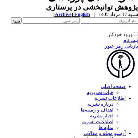
وهش توانبخشی در پرستاری
1 مرداد 1405
|
English
]
Archive
[
ورود خودکار
ت نام
زیابی رمز عبور
صفحه اصلی
هیات تحریریه
اطلاعات نشریه
درباره نشریه
اهداف و زمینه‌ها
اخبار نشریه
اطلاعات نشریه
نمایه ها
آرشیو مجله و مقالات