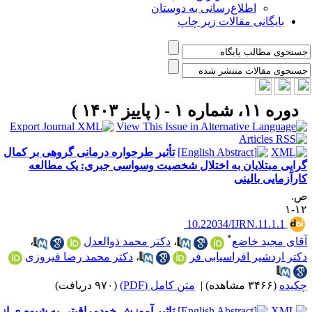
اطلاع‌رسانی به دوستان
بایگانی مقالات زیر چاپ
دوره ۱۱، شماره ۱ - ( پاییز ۱۴۰۳ )
تأثیر طرحواره درمانی گروهی بر کمال
رایی مبتلایان به اختلال شخصیت وسواسی جبری: یک مطالعه
ارآزمایی بالینی
.
۱۲
‎ 10.22034/IJRN.11.1.1
*
قای مجید خاضع
،
دکتر محمد ذوالعدل
،
کتر اردشیر افراسیابی فر
،
دکتر محمد رضا فیروزی
کیده
(۳۴۶۶ مشاهده)
|
متن کامل (PDF)
(۹۷۰ دریافت)
تاثیر آموزش خودمراقبتی به شیوه ی از