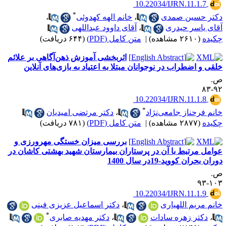
‎ 10.22034/IJRN.11.1.7
*
کتر حسین صمدی
،
خانم الهه کهدوئی
،
قای یاسر حیدری
،
آقای داوود عبداللهی
کیده
(۲۶۱۰ مشاهده)
|
متن کامل (PDF)
(۶۴۴ دریافت)
اثربخشی آموزش ذهن‌آگاهی بر علائم
لقی و اضطراب در نوجوانان مبتلا به اعتیاد به بازی‌های آنلاین
.
۹۲-
‎ 10.22034/IJRN.11.1.8
*
انم فرحناز جامعی‌نژاد
،
دکتر مرتضی امیدیان
کیده
(۲۸۷۷ مشاهده)
|
متن کامل (PDF)
(۷۸۱ دریافت)
بررسی میزان خستگی مهرورزی و
وامل مرتبط با آن در پرستاران بیمارستان شهید بهشتی کاشان در
ران بحران کووید-19در سال 1400
.
۱۰۳-
‎ 10.22034/IJRN.11.1.9
انم مریم اللهیاری
،
دکتر اسماعیل عزیزی فینی
*
،
دکتر زهره سادات
،
دکتر مهدیه صابری