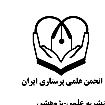
شریه علمی-پژوهشی