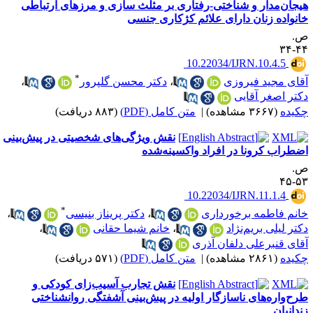
یجان‌مدار و شناختی-رفتاری بر مثلث سازی و مرزهای ارتباطی
انواده زنان دارای علائم کژکاری جنسی
.
۴۴-
‎ 10.22034/IJRN.10.4.5
*
قای مجید فیروزی
،
دکتر محسن گلپرور
،
کتر اصغر آقایی
کیده
(۳۶۶۷ مشاهده)
|
متن کامل (PDF)
(۸۸۳ دریافت)
نقش ویژگی‌های شخصیتی در پیش‌بینی
ضطراب کرونا در افراد واکسینه‌شده
.
۵۳-
‎ 10.22034/IJRN.11.1.4
*
انم فاطمه برخورداری
،
دکتر پریناز بنیسی
،
کتر لیلی بریم‌نژاد
،
خانم شیما حقانی
،
قای قنبرعلی دلفان آذری
کیده
(۲۸۶۱ مشاهده)
|
متن کامل (PDF)
(۵۷۱ دریافت)
نقش تجارب آسیب‌زای کودکی و
رح‌واره‌های ناسازگار اولیه در پیش‌بینی آشفتگی روانشناختی
ندانیان