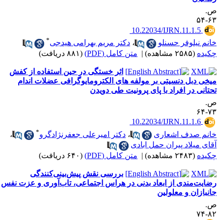
.
۶۳-
‎ 10.22034/IJRN.11.1.5
*
انم نیلوفر حسنلو
،
دکتر مریم بهرامی هیدجی
کیده
(۲۵۸۵ مشاهده)
|
متن کامل (PDF)
(۸۸۱ دریافت)
اثر خستگی در حین استفاده از کفش
یخی دبل دنسیتی بر مولفه های الکترومایوگرافی عضلات اندام
حتانی در افراد با پای پرونیت طی دویدن
.
۷۳-
‎ 10.22034/IJRN.11.1.6
*
انم صدف اشعاری
،
دکتر امیرعلی جعفرنژادگرو
،
قای میلاد پیران حمل ابادی
کیده
(۲۴۸۳ مشاهده)
|
متن کامل (PDF)
(۶۴۰ دریافت)
بررسی نقش پیش‌بینی‌کنندگی
ضایت‌مندی از ابعاد بدنی در هراس اجتماعی، تاب‌آوری و عزت نفس
انبازان و معلولین
.
۸۲-