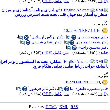
کیده
(۲۸۴۵ مشاهده)
|
متن کامل (PDF)
(۷۰۷ دریافت)
تأثیر اجرای برنامه آشناسازی بر میزان
ضطراب آشکار مددجویان قلبی تحت تست استرس ورزش
.
۱۱۲-۱
‎ 10.22034/IJRN.11.1.10
*
انم مهدیه صفدری
،
دکتر نرگس ارسلانی
،
کتر شمعانه محمدی
،
دکتر اعظم شریفی
،
کتر محسن واحدی
کیده
(۲۶۵۲ مشاهده)
|
متن کامل (PDF)
(۶۵۲ دریافت)
عملکرد عضلات اکستنسور زانو در افراد
ا سابقه جراحی رباط صلیبی قدامی هنگام فرود
.
۱۲۳-۱
‎ 10.22034/IJRN.11.1.11
*
انم منصوره طاهری نیا
،
دکتر نادر فرهپور
کیده
(۲۵۸۳ مشاهده)
|
متن کامل (PDF)
(۶۹۸ دریافت)
Export as:
HTML
|
XML
|
RSS