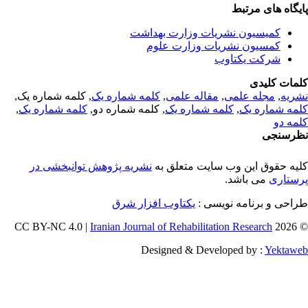
یگاه های مرتبط
کمیسیون نشریات وزارت بهداشت
کمسیون نشریات وزارت علوم
شرکت یکتاوب
مات کلیدی
ریه
,
مجله علمی
,
مقاله علمی
,
کلمه شماره یک
, کلمه شماره یک,
مه شماره یک
,
کلمه شماره یک
, کلمه شماره دو,
کلمه شماره یک
,
مه دو
رسنجی
یه حقوق این وب سایت متعلق به
نشریه پژوهش توانبخشی در
ستاری
می باشد.
احی و برنامه نویسی :
یکتاوب افزار شرق
Iranian Journal of Rehabilitation Research
© 202
Designed & Developed by :
Yektaw