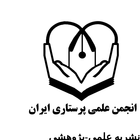
شریه علمی-پژوهشی