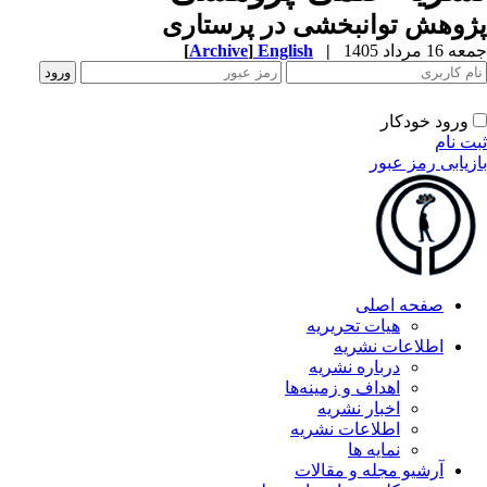
وهش توانبخشی در پرستاری
 مرداد 1405
|
English
]
Archive
[
ورود خودکار
 نام
یابی رمز عبور
صفحه اصلی
هیات تحریریه
اطلاعات نشریه
درباره نشریه
اهداف و زمینه‌ها
اخبار نشریه
اطلاعات نشریه
نمایه ها
آرشیو مجله و مقالات