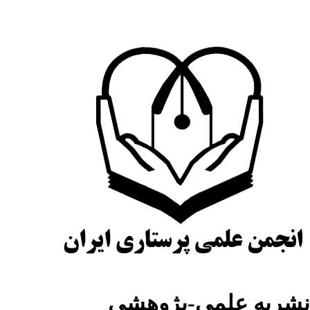
شریه علمی-پژوهشی