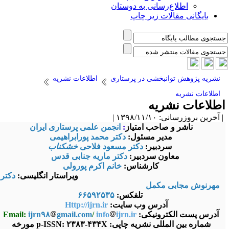
اطلاع‌رسانی به دوستان
بایگانی مقالات زیر چاپ
نشریه پژوهش توانبخشی در پرستاری
اطلاعات نشریه
اطلاعات نشریه
طلاعات نشریه
آخرین بروزرسانی: ۱۳۹۸/۱۱/۱۰ |
ناشر و صاحب امتیاز
:
انجمن علمی پرستاری ایران
مدیر مسئول:
دکتر محمد پورابراهیمی
سردبیر:
دکتر مسعود فلاحی
خشکناب
معاون سردبیر:
دکتر ماریه جنابی قدس
کارشناس:
خانم اکرم پورولی
ویراستار انگلیسی:
دکتر
مهرنوش مجابی مکمل
تلفکس:
۶۶۵۹۲۵۳۵
آدرس وب سایت:
Http://ijrn.ir
آدرس پست الکترونیکی:
ijrn.ir
info
/
gmail.com
ijrn۹۸
Email:
شماره بین المللی نشریه چاپی: p-ISSN: ۲۳۸۳-۴۳۴X مورخه