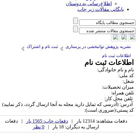
اطلاع‌رسانی به دوستان
بایگانی مقالات زیر چاپ
نشریه پژوهش توانبخشی در پرستاری
ثبت نام و اشتراک
اطلاعات ثبت نام
طلاعات ثبت نام
ام و نام خانوادگی:
د ملی:
غل:
یزان تحصیلات:
لفن همراه:
لفن محل کار:
درس: (آدرسی که تمایل دارید مجله به آنجا ارسال گردد، ذکر نمایید)
د پستی:(ضروری است):
دفعات مشاهده: 12314 بار |
دفعات چاپ: 1565 بار
| دفعات
ارسال به دیگران: 18 بار |
0 نظر