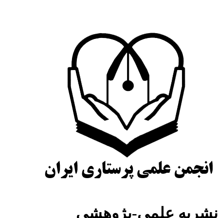
شریه علمی-پژوهشی