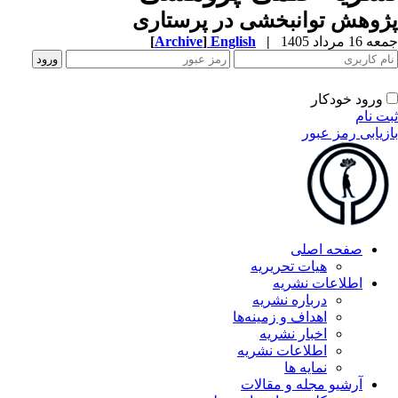
وهش توانبخشی در پرستاری
1 مرداد 1405
|
English
]
Archive
[
ورود خودکار
ت نام
زیابی رمز عبور
صفحه اصلی
هیات تحریریه
اطلاعات نشریه
درباره نشریه
اهداف و زمینه‌ها
اخبار نشریه
اطلاعات نشریه
نمایه ها
آرشیو مجله و مقالات