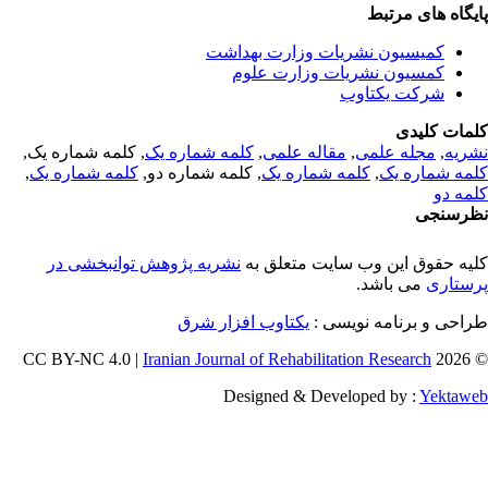
یگاه های مرتبط
کمیسیون نشریات وزارت بهداشت
کمسیون نشریات وزارت علوم
شرکت یکتاوب
مات کلیدی
ریه
,
مجله علمی
,
مقاله علمی
,
کلمه شماره یک
, کلمه شماره یک,
مه شماره یک
,
کلمه شماره یک
, کلمه شماره دو,
کلمه شماره یک
,
مه دو
رسنجی
یه حقوق این وب سایت متعلق به
نشریه پژوهش توانبخشی در
ستاری
می باشد.
احی و برنامه نویسی :
یکتاوب افزار شرق
Iranian Journal of Rehabilitation Research
© 202
Designed & Developed by :
Yektaw