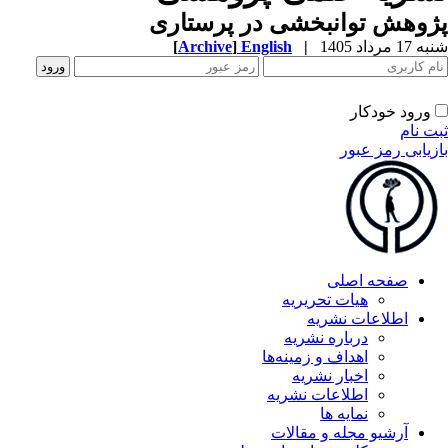
پژوهش توانبخشی در پرستاری
شنبه 17 مرداد 1405
|
English
]
Archive
[
ورود خودکار
ثبت نام
بازیابی رمز عبور
صفحه اصلی
هیات تحریریه
اطلاعات نشریه
درباره نشریه
اهداف و زمینه‌ها
اخبار نشریه
اطلاعات نشریه
نمایه ها
آرشیو مجله و مقالات