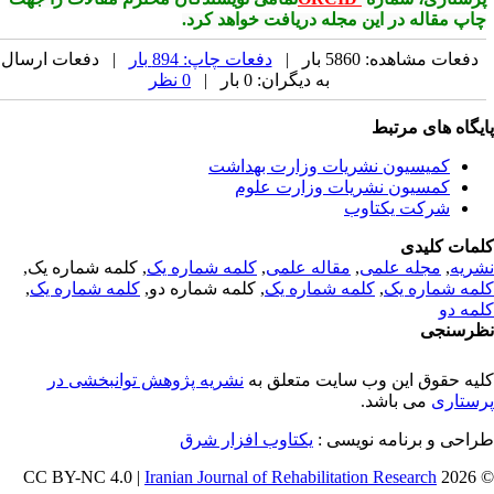
اپ مقاله در این مجله دریافت خواهد کرد
.
دفعات مشاهده: 5860 بار |
دفعات چاپ: 894 بار
| دفعات ارسال
به دیگران: 0 بار |
0 نظر
یگاه های مرتبط
کمیسیون نشریات وزارت بهداشت
کمسیون نشریات وزارت علوم
شرکت یکتاوب
مات کلیدی
ریه
,
مجله علمی
,
مقاله علمی
,
کلمه شماره یک
, کلمه شماره یک,
مه شماره یک
,
کلمه شماره یک
, کلمه شماره دو,
کلمه شماره یک
,
مه دو
رسنجی
یه حقوق این وب سایت متعلق به
نشریه پژوهش توانبخشی در
ستاری
می باشد.
احی و برنامه نویسی :
یکتاوب افزار شرق
Iranian Journal of Rehabilitation Research
© 202