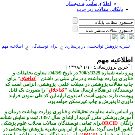
اطلاع‌رسانی به دوستان
بایگانی مقالات زیر چاپ
نشریه پژوهش توانبخشی در پرستاری
برای نویسندگان
اطلاعیه مهم
طلاعیه مهم
آخرین بروزرسانی: ۱۳۹۸/۱۱/۱۰ |
پیرو نامه شماره 3329/د/700 در تاریخ 94/8/9، معاون تحقیقات و
ناوری وزارت بهداشت و درمان مبنی بر داشتن "
کداخلاق
" برای
اپ مقالات پژوهشی در مجلات علمی- پژوهشی، الزامی است که
ویسندگان در هنگام ارسال مقاله "
کداخلاق
" را بصورت یک فایل
یوست دارند. بدیهی است که بدون ارایه این کد طی نمودن فرایند
اوری تا پذیرش و چاپ غیرممکن خواهد بود.
ر اساس نامه معاونت تحقیقات و فناوری وزارت بهداشت درمان و
آموزش پزشکی مقرر گردید از ابتدای سال 1397، ثبت و نمایش شناسه
ایگان
ORCID
برای تمامی نویسندگان مقالات مجلات علوم پزشکی
شور الزامی گردد. بنابراین، از این پس نشریه پژوهش توانبخشی در
رستاری، شماره
ORCID
تمامی نویسندگان محترم مقالات را جهت