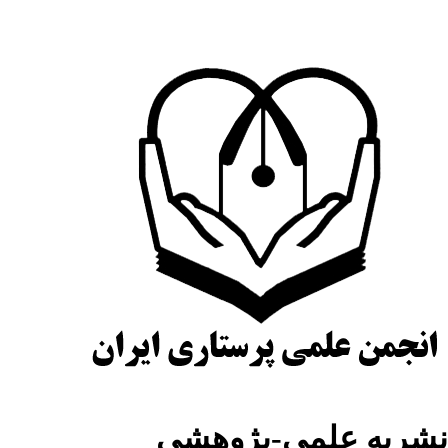
شریه علمی-پژوهشی