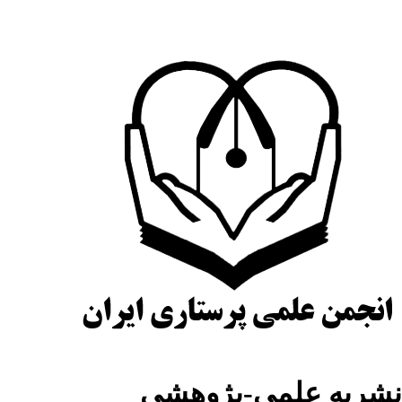
شریه علمی-پژوهشی