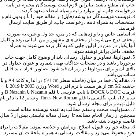
اپ آن مطلع باشند. بنابراین لازم است نویسندگان محترم در نامه
رخواست چاپ، این موارد را به وسیله امضاء متعهد گردند
.
3. نویسنده/نویسندگان دو پوشه (فایل) از مقاله خود را با و بدون نام و
شخصات به همراه نامه درخواست چاپ، از طریق سایت ارسال
رمایید
.
4. اسامی خاص و یا واژه‌هایی که در متن، جداول و غیره به صورت
خفف درج می‌شوند، از مخفف‌های مشهور و بین المللی بوده و کامل
نها یکبار در متن در اولین جایی که به کار برده می‌شوند به همراه
خفف داخل پرانتز نوشته شوند
.
5. نمودارها، تصاویر و جداول ارسالی باید از وضوح کامل جهت چاپ
رخوردار باشد و در صفحات جداگانه تهیه، شماره و عنوان جداول در
الای آن و برای نمودارها در زیر آن قید شود. تصاویر افراد نباید قابل
ناسایی باشد
.
 در میان
(فاصله سطر
cm
5/1) در اندازه کاغذ
A4
و با
اشیه
5/2
cm
از هر سمت با نرم افزار
Word
ورژن 2003 تا 2019 با
رمت
DOC
یا
DOCX
با تایپ فارسی با قلم
Nazanin
یا
B Nazanin
و
 12، تایپ‌انگلیسی با قلم
Times New Roman
و سایز 12 با ذکر نام
ایل تهیه و برای مجله ارسال شود
.
7. مسؤولیت صحت و سقم مطالب به عهده نویسنده مقاله است.
همچنین از زمان انجام مطالعه تا ارسال مقاله نبایستی بیش از 5 سال
اصله وجود داشته باشد
.
8. مجله حق رد، قبول، اصلاح، ویرایش و خلاصه نمودن مقالات را برای
ود محفوظ می‌دارد و مقالات ارسالی به همراه ملحقات آن مسترد