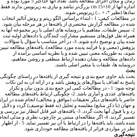
زمان و مکان اجرای مطالعه باشد. تعداد آنها حداکثر 5 مورد بوده و
ندازه آنها از
cm 15×10
بزرگ‌تر نباشد و نیازی به زیرنویس ندارند فقط
مادها (نظیر *، + ...) زیرنویس شوند
.
در مطالعات کیفی: 1 - ابتداء براساس الگو ریتم و روش آنالیز انتخاب
ده در مطالعه گزارش مختصری از یافته‌ها در هر مرحله بیان شود.
2- سپس طبقات, مفاهیم یا درونمایه های اصلی با زیر مجموعه آنها به
مراه نقل قول‌های مستقیم مشارکت کنندگان یا داده‌های اولیه ثبت
شده بیان و توضیح داده شوند. 3- در آخر متناسب با سؤال یا سؤالات
ژوهش (معنی و یا فرآیند پدیده مورد مطالعه)، یافته‌های مطالعه تبیین
وند، به طوریکه معنی تبیین شده و یا نظریه اساسی برآمده از
اده‌های مطالعه و نشان دهنده ارتباط منطقی و روشن مفاهیم،
رونمایه ها، طبقات یا متغیر اصلی باشند
.
حث
حث باید حاوی جمع بندی و نتیجه گیری از یافته‌ها در راستای چگونگی
اسخ به اهداف یا سؤال‌های پژوهش باشد و در ارائه آن به این نکات
توجه شود: 1 - در مطالعات کمی این جمع بندی بدون بیان و تکرار
یافته‌های عددی و آماری باشد. 2- چگونگی ارتباط یافته‌های مطالعه
اضر با یافته‌های دیگر تحقیقات (موافق و مخالف) انجام شده در ایران
 جهان (با ذکر منابع) مقایسه و تحلیل (نه فقط توصیف) گردد و دلایل
رد و یا قبول آنها بحث گردد. 3- یافته‌های غیر قابل انتظار نیز بررسی و
تفسیر گردند. 4- اگر مطالعه‌ای مبتنی بر چارچوب نظری و مدلی انجام
شده باشد، باید یافته‌ها را در ارتباط با آن نیز تفسیر نماید. 5 - از اظهار
ظر در مواردی فراتر از یافته‌های مطالعه خودداری شود
.
تیجه‌گیری