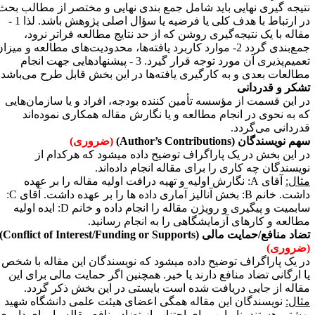
تیجه گیری نهایی باید شامل جمع بندی نهایی و مختصر از مطالب بحث
در ارتباط با هدف کلی یا فرضیه یا سؤال اصلی پژوهش باشد. لذا 1 -
قاله با یک نتیجه‌گیری روشن که از حد نتایج مطالعه فراتر نرود،
جمع‌بندی گردد 2- موارد کاربرد یافته‌ها، محدودیت‌های مطالعه و میزان
تعمیم‌پذیری آن مورد توجه قرار گیرد. 3 - پیشنهادهایی جهت انجام
طالعات بعدی و به کارگیری یافته‌ها در این بخش قابل طرح می‌باشد
.
شکر و قدردانی
ر این قسمت از مؤسسه تأمین کننده بودجه، افراد و یا سازمان‌هایی
ه به نحوی در انجام مطالعه و یا نگارش مقاله همکاری نموده‌اند
دردانی می‌گردد
.
هم نویسندگان (
Author’s Contributions
)
(ضروری)
ر این بخش در یک پاراگراف توضیح داده میشود که هرکدام از
ویسندگان چه کاری را برای مقاله انجام داده‌اند.
ثال:
آقای
A
: نگارش اولیه و تهیه درافت اولیه مقاله را بر عهده
اشت. خانم
B
: بخش آنالیز آماری داده ها را بر عهده داشت. آقای
C
:
ابمیت و پیگیری و رویژن مقاله را انجام داده و خانم
D
: ایده اولیه
طالعه و کارهای آزمایشگاهی را به انجام رسانید.
ضاد منافع/حمایت مالی (
Conflict of Interest/Funding or Supports
)
ضروری)
ر یک پاراگراف توضیح داده میشود که نویسندگان این مقاله با شخص
ا ارگانی تضاد منافع دارند یا خیر. همچنین اگر حمایت مالی برای این
قاله از جایی دریافت شده است بایستی در این بخش ذکر گردد.
ثال:
نویسندگان این مقاله همگی اعضای هیئت علمی دانشگاه شهید
هشتی هستند بنابراین برای اجتناب از تضاد منافع مقاله را برای داوری