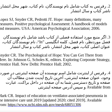
2. رفرنس به کتاب شامل نام نویسندگان، نام کتاب، شهر محل انتشار،
اشر کتاب و سال انتشار
Lopez SJ, Snyder CR, Pedrotti JT. Hope: many definitions, many
measures. Positive psychological Assessment: A handbook of models
and measures. USA: American Psychological Association; 2006.
3. اگر منبع مورد استفاده فصلی از کتاب باشد شامل نام نویسندگان
صل موردنظر، نام فصل، کلمه انگلیسی
“In”
، نام نویسندگان کتاب،
نوان اصلی کتاب، شهر محل انتشار، ناشر کتاب و سال انتشار
Snyder CR. The Psychological of Hope: You Can Get There from
Here. In: Johnson G, Scholes K, editors. Exploring Corporate Strategy
Prentice Hall. New Delhi: Prentice Hall; 2002.
4. رفرنس از اینترنت شامل اسم نویسنده آن صفحه اینترنتی در صورت
جود، عنوان صفحه اینترنتی، آخرین تاریخ آپدیت شدن مطالب آن
فحه و تاریخ دسترسی شما به آن صفحه در داخل براکت، عبارت
Available fro
و سپس آدرس صفحه اینترنتی
Mark CR. Impact of education on ventilator-associated pneumonia in
the intensive care unit 2019 [updated 2020; cited 2019]. Available
from:
https://www.ncbi.nlm.nih.gov/mesh/68051306