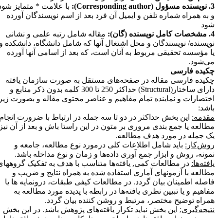
 مسؤول
(Corresponding author)
:
با علامت * متمایز شود
 به همراه شماره تلفن و ایمیل آن فرد بعد از اسم نویسندگان آورده
ود
نده (گان):
مقاله شامل رتبه علمی و نشانی
ویسنده/ نویسندگان و محل اشتغال آنها که شامل دانشگاه، دانشکده و
ا مؤسسه تحقیقی مربوط به آنان است، که بعد از اسامی آنها آورده
ی‌شود.
کیده فارسی
کیده فارسی مقاله در صفحه‌های مستقل به صورت سازمان یافته
ارای ساختار(
Structural
)
حداکثر 250 تا 300 کلمه بدون ذکر منابع و
ختصارات و نماینده تمام مفاهیم و عناصر محتوی مقاله و بصورت زیر
اشد
:
قدمه:
این بخش حداکثر در دو تا سه جمله در ارتباط با ضرورت انجام
طالعه یا جمع بندی مروری بر متون در این راستا باش و بعد از آن نیز
ک جمله در مورد هدف مطالعه.
وش‌کار:
باید شامل اطلاعات کلی درمورد نوع مطالعه، جامعه و
مونه، روش و ابزار جمع آوری داده‌ها و زمان و نوع مداخله باشد
.
افته‌ها:
در مطالعات کمی, یافته‌ها متناسب با هدف به تفکیک گروههای
طالعه با آزمونهای آماری استفاده شده به همراه نتایج و ضریب و
اصله اطمینان بیان گردد. در مطالعات کیفی طبقات، درونمایه ها یا
فاهیم و یا تبیین نظری یافته‌ها در رابطه با پدیده مورد مطالعه به
مراه توضیح مختصر، مرتبط و روشن کننده بیان گردد
.
تیجه‌گیری:
این بخش نباید تکرار یافته‌های پژوهش باشد. در این بخش