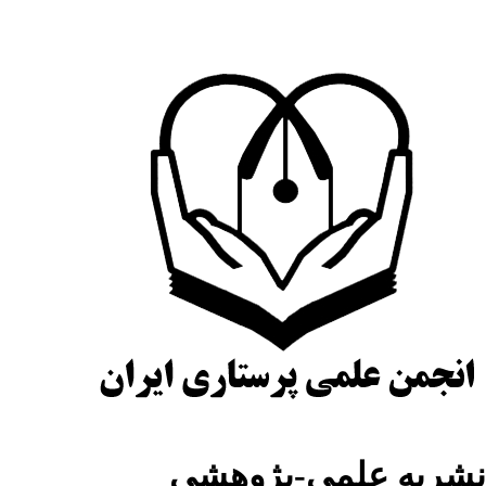
شریه علمی-پژوهشی