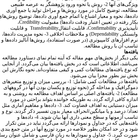
ویژگی‌های آنها 2- روش یا نحوه ورود پژوهشگر به عرصه طبیعی
طالعه، توضیح کامل در مورد روش‌ها و مراحل تولید یا جمع آوری
اده‌ها، نحوه و معیار اشباع یا اتمام جمع آوری داده‌ها، توضیح روش‌های
کار رفته در تعیین اعتبار ودقت داده‌ها
(
مقبولیت
Credibility
،
أیید‌پذیری
Confirmability
، قابلیت انتقال
Transferability
و قابلیت
ابستگی
Dependability
)
و ملاحظات اخلاقی 3- نحوه مدیریت داده‌ها،
رم افزارهای کامپیوتری (در صورت استفاده)، روش‌ها آنالیز داده‌ها و
ناسب آن با روش مطالعه
.
افته‌ها
کی دیگر از بخش‌های مهم مقاله که آینه تمام نمای دستاورد مطالعه
ی‌باشد، اطلاعاتی است که در بخش یافته‌ها بیان می‌گردد. از آنجایی
ه نوع یافته‌های مطالعات کمی و کیفی متفاوت‌اند, نحوه نگارش این
خش نیز بطور مجزا بیان می‌شود
.
یافته‌ها در مطالعات کمی شامل: 1- بررسی میزان و توزیع متغیرهای
موگرافیک و مداخله گر (نحوه توزیع و یکسان بودن آنها در گروههای
مطالعه) 2- یافته‌های اصلی بر اساس اهداف مطالعه به روشنی و به
ندازه کافی ارائه گردد. به طوریکه خواننده بتواند براحتی در مورد
میزان دستیابی به اهداف قضاوت کند. 3- داده‌ها و مفاهیم آماری مثل
عداد/ درصد و یا میانگین/انحراف معیار بدون تفسیر ذکر گردند. نوع و
تناسب آزمونها و سطح معنی داری آنها بیان شوند. 4- داده‌ها و
افته‌هایی که در جداول و نمودارها ارائه می‌گردد نباید در متن تکرار
ود و در حد امکان بطور خلاصه در مورد توزیع آنها در متن جمع بندی
صورت گیرد. 5- جداول و نمودارها به زبان فارسی و شامل عنوان رسا،