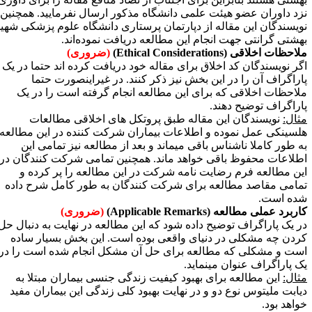
زد داوران عضو هیئت علمی دانشگاه مذکور ارسال نفرمایید. همچنین
ویسندگان این مقاله از دپارتمان پرستاری دانشگاه علوم پزشکی شهید
هشتی گرانتی جهت انجام این مطالعه دریافت نموده‌اند.
لاحظات اخلاقی (
Ethical Considerations
)
(ضروری)
گر نویسندگان کد اخلاق برای مقاله خود دریافت کرده اند حتما در یک
اراگراف آن را در این بخش نیز ذکر کنند. در غیراینصورت حتما
لاحظات اخلاقی که برای این مطالعه انجام گرفته است را در یک
اراگراف توضیح دهند.
ثال:
نویسندگان این مقاله طبق پروتکل های اخلاقی مطالعات
لسینکی عمل نموده و اطلاعات بیماران شرکت کننده در این مطالعه
ه طور کاملا ناشناس باقی میماند و بعد از مطالعه نیز تمامی این
طلاعات محفوظ باقی خواهد ماند. همچنین تمامی شرکت کنندگان در
ین مطالعه فرم رضایت نامه شرکت در این مطالعه را پر کرده و
مامی مقاصد مطالعه برای شرکت کنندگان به طور کامل شرح داده
ده است.
اربرد عملی مطالعه (
Applicable Remarks
)
(ضروری)
ر یک پاراگراف توضیح داده شود که این مطالعه در نهایت به دنبال حل
ردن چه مشکلی در دنیای واقعی بوده است. این بخش بسیار ساده
ست و مشکلی که مطالعه برای حل آن مشکل انجام شده است را در
ک پاراگراف عنوان مینماید.
ثال:
این مطالعه برای بهبود کیفیت زندگی جنسی بیماران مبتلا به
یابت ملیتوس نوع دو و در نهایت بهبود کلی زندگی این بیماران مفید
واهد بود.