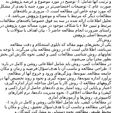
و ترتیب آنها شامل: 1- توضیح در مورد موضوع و عرصه پژوهش به
صورت عام. 2- توضیحات اختصاصی‌تر در مورد جنبه یا بعدی از مشکل
که مورد توجه خاص این مطالعه است. 3- مروری بر یافته‌های
مطالعات دیگر که مرتبط با مساله و موضوع پژوهش می‌باشد. 4 -
حلیل اطلاعات ارائه شده در سه بند فوق خصوصاٌ یافته‌های مطالعات
رتبط و تبیین خلأ ء یا شکاف موجود در مورد مساله مورد پژوهش در
راستای ضرورت انجام مطالعه حاضر 5 - بیان اهداف یا سؤالات یا
رضیه‌ها اصلی پژوهش
وش‌کار
کی از بخش‌های مهم مقاله که تابلوی استحکام و دقت مطالعه
ی‌باشد، اطلاعاتی است که در روش مطالعه بیان می‌گردد. با توجه به
فاوتهای روش شناسی مطالعات کمی و کیفی, نحوه نگارش این بخش
طور مجزا بیان می‌شوند
.
ر مطالعات کمی، روش باید شامل اطلاعاتی روشن و کامل در باره:
1- طراحی مطالعه و تناسب آن با هدف/سؤال/فرضیه و زمان و مکان,
امعه مطالعه, نمونه‌ها، ویژگی‌های ورود و خروج آنها از مطالعه،
رآورد اندازه نمونه‌ها، روش نمونه گیری و نحوه و روند تخصیص آنها در
گروههای مطالعه 2- روش کار یا مراحل مداخله، ابزار اندازه گیری،
عتبار و پایایی آن، روند امتیاز بندی داده‌های حاصل از ابزار (کمی و
کیفی) و ملاحظات اخلاقی 3- نحوه مدیریت داده‌ها، نرم افزارهای
امپیوتری، روش‌ها و آزمون‌های آماری
در مطالعات کیفی، باید شامل اطلاعاتی روشن و کامل در باره: 1-
راحی مطالعه و تناسب آن با هدف/سؤال تحقیق، زمان و مکان یا
حیط طبیعی مطالعه، نحوه دستیابی به مشارکت کنندگان و