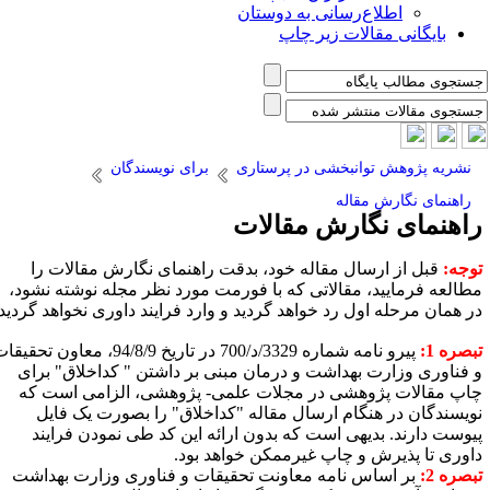
اطلاع‌رسانی به دوستان
بایگانی مقالات زیر چاپ
نشریه پژوهش توانبخشی در پرستاری
برای نویسندگان
راهنمای نگارش مقاله
اهنمای نگارش مقالات
وجه:
قبل از ارسال مقاله خود، بدقت راهنمای نگارش مقالات را
طالعه فرمایید، مقالاتی که با فورمت مورد نظر مجله نوشته نشود،
ر همان مرحله اول رد خواهد گردید و وارد فرایند داوری نخواهد گردید.
بصره 1:
پیرو نامه شماره 3329/د/700 در تاریخ 94/8/9، معاون تحقیقات
 فناوری وزارت بهداشت و درمان مبنی بر داشتن " کداخلاق" برای
اپ مقالات پژوهشی در مجلات علمی- پژوهشی، الزامی است که
ویسندگان در هنگام ارسال مقاله "کداخلاق" را بصورت یک فایل
یوست دارند. بدیهی است که بدون ارائه این کد طی نمودن فرایند
اوری تا پذیرش و چاپ غیرممکن خواهد بود
.
بصره 2:
بر اساس نامه معاونت تحقیقات و فناوری وزارت بهداشت