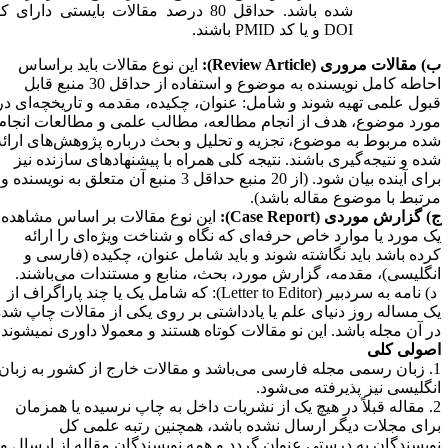
شده باشد. حداقل 80 درصد مقالات بایستی دارای کد
DOI
و یا کد
PMID
باشند.
) مقالات مروری
(Review Article)
:
این نوع مقالات باید براساس
احاطه کامل نویسنده به موضوع و استفاده از حداقل 30 منبع قابل
بول علمی تهیه شوند و شامل: عنوان، چکیده، مقدمه و تاریخچه‌ای در
ورد موضوع، هدف از انجام مطالعه، مطالب علمی و مطالعات انجام
ده مربوط به موضوع، تجزیه و تحلیل و بحث درباره پژوهش‌های ارائه
ده و نتیجه‌گیری باشند. نتیجه کلی همراه با پیشنهادهای سازنده نیز
برای آینده بیان شود. (از 20 منبع حداقل 3 منبع آن متعلق به نویسنده و
رتبط با موضوع مقاله باشد).
) گزارش موردی
(Case Report)
:
این نوع مقالات بر اساس مشاهده
ک مورد یا موارد خاص حرفه‌ای که نگاه و شناخت ویژه‌ای را ارائه
رده باشد باید نگاشته شوند و باید شامل عنوان، چکیده (فارسی و
نگلیسی)، مقدمه، گزارش مورد، بحث، منابع و مستندات می‌باشند
.
) نامه به سردبیر (
Letter to Editor
): که شامل یک یا چند پاراگراف از
ک مساله روز دنیای علم یا یادداشتی بر روی یکی از مقالات چاپ شده
ر آن مجله باشد. این نو مقالات کوتاه هستند و معمولا داوری نمیشوند.
صولی کلی
1. زبان رسمی مجله فارسی می‌باشد و مقالات خارج از کشور به زبان
نگلیسی نیز پذیرفته می‌شود
.
2. مقاله قبلاً در هیچ یک از نشریات داخل به چاپ نرسیده یا همزمان
رای مجلات دیگر ارسال نشده باشد، همچنین رتبه علمی کل
ویسندگان به درستی عنوان گردد و همه نویسندگان مقاله از ارسال و