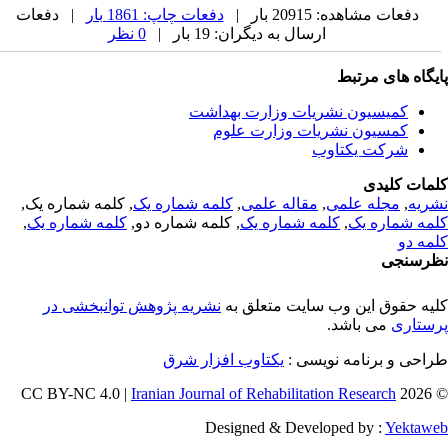
دفعات مشاهده: 20915 بار |
دفعات چاپ: 1861 بار
| دفعات
ارسال به دیگران: 19 بار |
0 نظر
یگاه های مرتبط
کمیسیون نشریات وزارت بهداشت
کمسیون نشریات وزارت علوم
شرکت یکتاوب
مات کلیدی
ریه
,
مجله علمی
,
مقاله علمی
,
کلمه شماره یک
, کلمه شماره یک,
مه شماره یک
,
کلمه شماره یک
, کلمه شماره دو,
کلمه شماره یک
,
مه دو
رسنجی
یه حقوق این وب سایت متعلق به
نشریه پژوهش توانبخشی در
ستاری
می باشد.
احی و برنامه نویسی :
یکتاوب افزار شرق
Iranian Journal of Rehabilitation Research
© 202
Designed & Developed by :
Yektaw