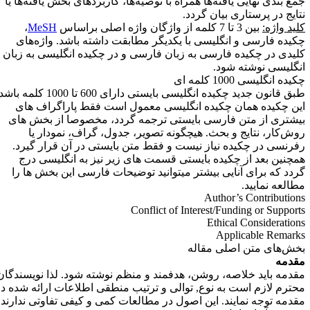
مع بندی نهایی یافته‌ها همراه با توصیه‌ها، کاربردهای بخش یافته‌ها یا
تایج در پرستاری بیان گردد
.
لید واژه:
بین 3 تا 7 کلمه از واژگان واژه اصلی براساس
MeSH
،
کیده فارسی و انگلیسی با یکدیگر مطابقت داشته باشد. واژه‌های
لیدی در چکیده فارسی به زبان فارسی و در چکیده انگلیسی به زبان
نگلیسی نوشته شود
.
یده انگلیسی 1000 کلمه ای
طبق قانون جدید چکیده انگلیسی بایستی دارای 600 تا 1000 کلمه باشد.
ین چکیده همان چکیده انگلیسی معمول است فقط پاراگراف های
یشتری از متن فارسی بایستی ترجمه گردد، مخصوصا از بخش های
وش‌کار، نتایج و بحث. هیچگونه تصویر، جدول، گراف، نمودار یا
فرنسی در چکیده نیاز نیست و فقط متن بایستی در آن قرار گیرد.
مچنین بعد از چکیده بایستی قسمت های زیر نیز به انگلیسی درج
ردد که برای آنایی بیشتر میتوانید توضیحات فارسی این بخش ها را
طالعه نمایید.
Author’s Contribution
Conflict of Interest/Funding or Support
Ethical Consideration
Applicable Remark
خش‌های متن اصلی مقاله
قدمه
قدمه باید خلاصه، روشن، هدفمند و منظم نوشته شود. لذا نویسندگان
حترم لازم است به نوع, توالی و ترتیب منطقی اطلاعات ارائه شده در
قدمه توجه نمایند. این اصول در مطالعات کمی و کیفی تفاوتی ندارند