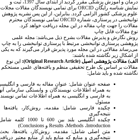
درمان و آموزش پزشکی مقرر گردید از ابتدای سال 1397، ثبت و
مایش شناسه رایگان
ORCID
برای تمامی نویسندگان مقالات مجلات
لوم پزشکی کشور الزامی گردد. بنابراین، از این پس نشریه پژوهش
وانبخشی در پرستاری، شماره
ORCID
تمامی نویسندگان محترم
قالات را جهت چاپ مقاله در این مجله دریافت خواهد کرد
.
وع مقالات قابل چاپ
وش نگارش و پذیرش مقالات بشرح ذیل می‌باشد: مجله علمی
ژوهشی پرستاری توانبخشی مرتبط با پرستاری توانبخشی را به چاپ
ی‌رساند مقالاتی در این مجله مورد پذیرش قرار می‌گیرند که به یکی
ز اشکال زیر نگاشته شده باشند
:
لف) مقالات پژوهشی اصیل
(Original Research Article)
:
این نوع
قالات بر اساس یک طرح تحقیقی منظم و یافته‌های علمی مستحکم
گاشته شده و باید شامل:
صفحه عنوان شامل: عنوان مقاله به فارسی و انگلیسی
به همراه اطلاعات نویسندگان و وابستگی سازمانی آنها
به فارسی و انگلیسی به همراه اطلاعات تماس نویسنده
مسئول
چکیده فارسی شامل: مقدمه، روش‌کار، یافته‌ها و
نتیجه‌گیری
چکیده انگلیسی بلند بین 600 تا 1000 کلمه شامل:
Introduction
،
Methods
،
Results
و
Conclusions
)
متن اصلی شامل: مقدمه، روش‌کار، یافته‌ها، بحث،
نتیجه‌گیری و منابع که منابع باید از منابع معتبر دریافت