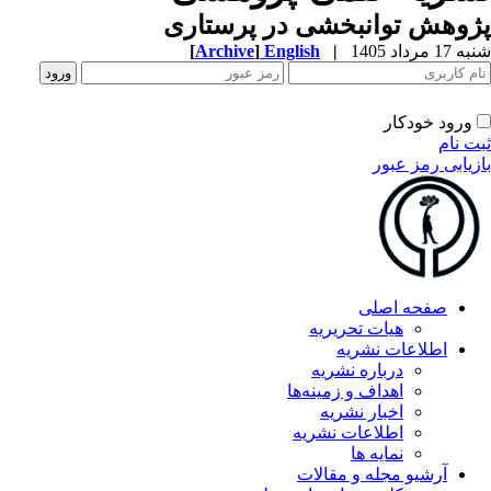
وهش توانبخشی در پرستاری
1 مرداد 1405
|
English
]
Archive
[
ورود خودکار
ت نام
زیابی رمز عبور
صفحه اصلی
هیات تحریریه
اطلاعات نشریه
درباره نشریه
اهداف و زمینه‌ها
اخبار نشریه
اطلاعات نشریه
نمایه ها
آرشیو مجله و مقالات