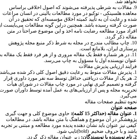
خواهد شد
.
9. مقالات به شرطی پذیرفته می‌شوند که اصول اخلاقی براساس
عاهده هلسینکی - توکیو در مورد مطالعات بالینی در انسان مراعات
ده و رعایت آن به تأیید کمیته اخلاق مؤسسه‌ای که تحقیق در آن
ورت گرفته رسیده باشد. همچنین دراین گونه مطالعات می‌بایست از
فراد مورد مطالعه رضایت نامه اخذ و این موضوع صراحتأ در متن
قاله ذکر گردد
.
10. چاپ مطالب مندرج در مجله به شرط ذکر منبع مجله پژوهش
رستاری ایران، بلامانع است
.
11. در هر شماره فقط یک مقاله مروری و از هر فرد فقط یک مقاله به
نوان نویسنده اول یا مسؤول به چاپ می‌رسد
.
رایند ارزیابی پذیرش مقالات
ول کلی ذکر شده می‌باشد
.
2. هر یک از مقالات دریافتی حداقل توسط سه نفر مورد داوری قرار
رفته و تصمیم گیری نهایی در مورد چاپ مقالات در شورای هیأت
حریریه مجله و پس از ارزیابی‌های به عمل آمده توسط داوران صورت
ی‌گیرد
.
حوه تنظیم صفحات مقاله
فحه عنوان
ثر 15 کلمه):
حاوی موضوع کلی و جهت گیری
ژوهشگر در آن موضوع و هماهنگ با متن مقاله باشد. در مطالعات
یفی نیز عنوان باید نشان دهنده پدیده مورد مطالعه و مبتنی بر تجربه
اشد و با حروف ضخیم
(bold)
تایپ شود.
نویسندگان:
زیر عنوان مقاله ذکر گردد.