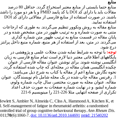
نابع
منابع حتما بایستی از منابع معتبر استخراج گردد. حداقل 80 درصد
قالات باید یا دارای کد
DOI
یا کد پابمد
PMID
و یا هر دو مورد را داشته
اشند. در صورت استفاده از منابع فارسی از مقالاتی دارای کد
DOI
ستفاده نمایید.
نابع مقاله به روش ونکوور تنظیم می‌گردند. به طوری که ارجاعات
تنی به صورت شماره و به ترتیب ظهور در متن مشخص شده و در
ایان مقاله در قسمت منابع به ترتیب ظهور متن شماره گذاری
ی‌گردند. در متن، بعد از استفاده از هر منبع، شماره منبع داخل پرانتز
رج شود
.
وجه:
با توجه به شرایط نمایه شدن مجلات علمی و پژوهشی در
ایگاههای اطلاعاتی معتبر دنیا لازم است تمام منابع فارسی به زبان
نگلیسی نوشته شوند. برای نوشتن عنوان مقاله فارسی از عنوان
کیده انگلیسی همان مقاله در مجله‌ای که چاپ شده استفاده گردد
.
حوه نگارش منابع اعم از مقاله یا کتاب به شرح ذیل می‌باشد
:
1. رفرنس مقاله چاپ شده در یک مجله شامل نام نویسندگان، عنوان
قاله، عنوان مجله به صورت مختصر، سال چاپ، شماره ولوم،
ماره ایشو، و در نهایت شماره صفحات به صورت حذف اعداد
راری از صفحه انتهایی مثلا 226-221 را مینویسیم 6-221
Hewlett S, Ambler N, Almeida C, Cliss A, Hammond A, Kitchen K, et
al. Self-management of fatigue in rheumatoid arthritis: a randomised
controlled trial of group cognitive-behavioural therapy.
Ann Rheum Dis
2011;
70
(6):1060-7.
doi: 10.1136/ard.2010.144691
pmid: 21540202