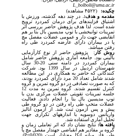
L_bolboli@uma.ac.ir
چکیده:
(۴۵۲۲ مشاهده)
مقدمه و هدف:
.
در چند دهه گذشته، ورزش با
اشتیاق فزاینده­ای برای درمان کمردرد ترویج
شده است. لذا هدف پژوهش حاضر بررسی اثر
تمرینات توانبخشی با توپ مدیسین بال بتا بر هم
انقابضی جهت­ دار و عمومی عضلات مفصل مچ
پا در بیماران دارای عارضه کمردرد طی راه
رفتن می­باشد.
روش­ کار
:
پژوهش حاضر از نوع کارآزمایی
بالینی بود. جامعه آماری پژوهش حاضر شامل
بیماران کمردرد در دامنه سنی 20-30 سال
شهرستان اردبیل در سال 1399 بود.
شرکت
کنندگانی که حاضر به همکاری در این مطالعه
شدند شامل تعداد 20 مرد دارای کمردرد بودند،
که به صورت تصادفی در دو گروه تمرین و گروه
کنترل تقسیم شدند. گروه تمرین به مدت 12
جلسه تمرینات تقویتی عضلات مرکزی بدن با
توپ مدیسین ­بال بتا را انجام دادند. فعالیت
عضلات متخب طی راه رفتن در دو گروه طی
پیش و پس ­آزمون ثبت شد. از آزمون آنالیز
واریانس دوسویه با اندازه­های تکراری جهت
تحلیل آماری استفاده شد.
یافته­ ها:
نتایج نشان داد که اثر تعاملی زمان و
گروه بر مقادیر هم ­انقباضی جهت­دار مفصل مچ پا
طی فاز میانه اتکا معنادار است (0/020
P=
).