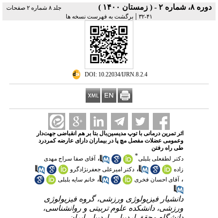
دوره ۸، شماره ۲ - ( زمستان ۱۴۰۰ )
جلد ۸ شماره ۲ صفحات
|
۴۱-۳۲
برگشت به فهرست نسخه ها
‎ DOI: 10.22034/IJRN.8.2.4
اثر تمرین درمانی با توپ مدیسین‌بال بتا بر هم انقباضی جهت‌دار
وعمومی عضلات مفصل مچ‌ پا در بیماران دارای عارضه کمردرد
طی راه رفتن
*
،
دکتر لطفعلی بلبلی
آقای صفا سراج مهدی
،
زاده
دکتر امیرعلی جعفرنژادگرو
،
،
آقای احسان فخری
خانم سایه بلبلی
دانشیار فیزیولوژی ورزشی، گروه فیزیولوژی
ورزشی، دانشکده علوم تربیتی و روانشناسی،
دانشگاه محقق اردبیلی، اردبیل، ایران.