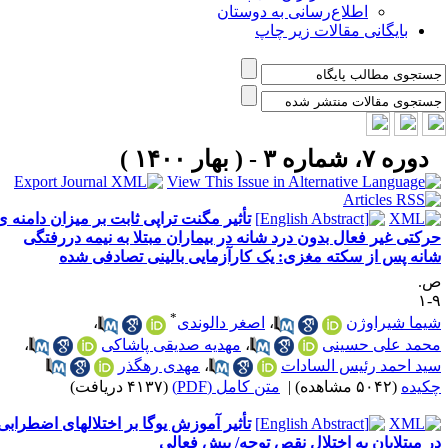
اطلاع‌رسانی به دوستان
بایگانی مقالات زیر چاپ
دوره ۷، شماره ۳ - ( بهار ۱۴۰۰ )
تأثیر مگنت تراپی ثابت بر میزان دامنه ی
رکتی غیر فعال بدون درد شانه در بیماران مبتلا به نیمه دررفتگی
انه پس از سکته مغزی: یک کارآزمایی بالینی تصادفی شده
.
۹
*
یما شیراوژن
،
اصغر دالوندی
،
حمد علی حسینی
،
مهدیه صدیقی پاشاکی
،
ید احمد رئیس السادات
،
مهدی رهگذر
کیده
(۵۰۴۲ مشاهده)
|
متن کامل (PDF)
(۴۱۳۷ دریافت)
تأثیر آموزش یوگا بر اختلالهای اضطرابی
ر مبتلایان به اختلال نقص توجه/ بیش فعالی