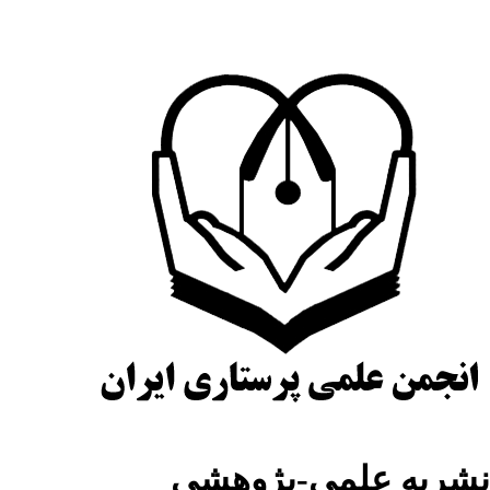
شریه علمی-پژوهشی