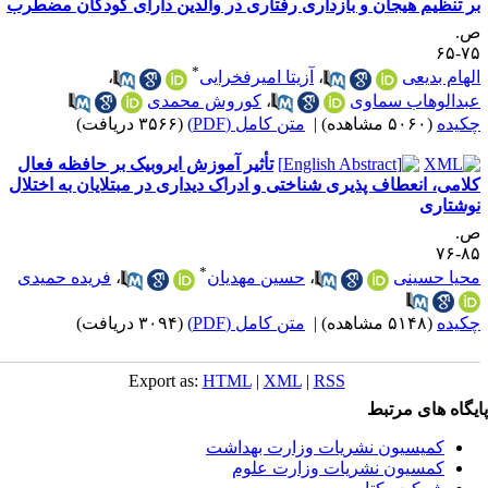
ر تنظیم هیجان و بازداری رفتاری در والدین دارای کودکان مضطرب
.
۷۵-
*
لهام بدیعی
،
آزیتا امیرفخرایی
،
بدالوهاب سماوی
،
کوروش محمدی
کیده
(۵۰۶۰ مشاهده)
|
متن کامل (PDF)
(۳۵۶۶ دریافت)
تأثیر آموزش ایروبیک بر حافظه فعال
لامی، انعطاف پذیری شناختی و ادراک دیداری در مبتلایان به اختلال
وشتاری
.
۸۵-
*
حیا حسینی
،
حسین مهدیان
،
فریده حمیدی
کیده
(۵۱۴۸ مشاهده)
|
متن کامل (PDF)
(۳۰۹۴ دریافت)
Export as:
HTML
|
XML
|
RSS
یگاه های مرتبط
کمیسیون نشریات وزارت بهداشت
کمسیون نشریات وزارت علوم