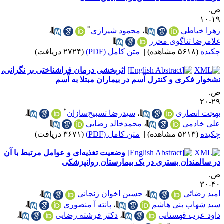
.
۱۹-
*
هرا خیاطی
،
محمود شیرازی
،
لامرضا ثناگوی محرر
کیده
(۵۶۱۸ مشاهده)
|
متن کامل (PDF)
(۲۷۲۴ دریافت)
اثربخشی درمان فراشناختی بر نگرانی،
شخوار فکری و کنترل آسم در بیماران مبتلا به آسم
.
۲۹-
*
هجت انصاری
،
سیدرضا تسبیح‌سازان
،
لی خادمی
،
محمدخالد رضایی
کیده
(۵۲۱۳ مشاهده)
|
متن کامل (PDF)
(۳۶۷۱ دریافت)
وضعیت تغذیه‌ای و عوامل مرتبط با آن
ر سالمندان بستری در یک بیمارستان روانپزشکی
.
۴۰-
مید رضائی
،
حسین اخوان زنجانی
،
ید شهاب بنی هاشم
،
پانته آ منصوری
،
اود عرب قهستانی
،
دکتر فرشته رضایی
،