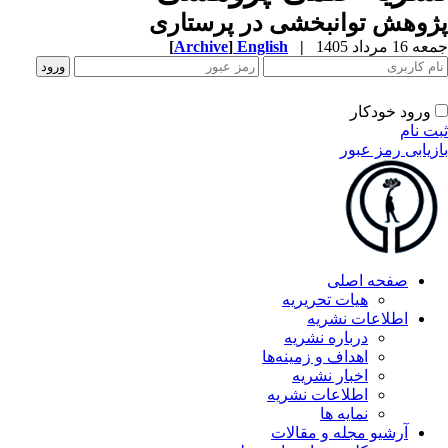
وهش توانبخشی در پرستاری
1 مرداد 1405
|
English
]
Archive
[
ورود خودکار
ت نام
زیابی رمز عبور
صفحه اصلی
هیات تحریریه
اطلاعات نشریه
درباره نشریه
اهداف و زمینه‌ها
اخبار نشریه
اطلاعات نشریه
نمایه ها
آرشیو مجله و مقالات