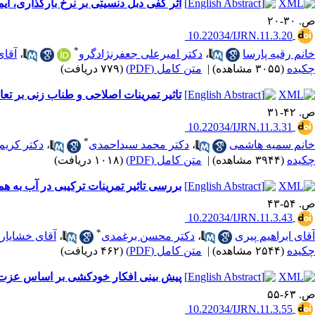
اثر کفی دبل دنسیتی بر نرخ بارگذاری، ا
ص. ۳۰-۲۰
‎ 10.22034/IJRN.11.3.20
*
خانم رقیه پارسا
،
دکتر امیرعلی جعفرنژادگرو
،
آقای
چکیده
(۳۰۵۵ مشاهده)
|
متن کامل (PDF)
(۷۷۹ دریافت)
تاثیر تمرینات اصلاحی و طناب زنی بر تع
ص. ۴۲-۳۱
‎ 10.22034/IJRN.11.3.31
*
خانم سمیه هاشمی
،
دکتر محمد سیداحمدی
،
دکتر کریم
چکیده
(۳۹۴۴ مشاهده)
|
متن کامل (PDF)
(۱۰۱۸ دریافت)
بررسی تاثیر تمرینات ترکیبی در آب به همر
ص. ۵۴-۴۳
‎ 10.22034/IJRN.11.3.43
*
آقای ابراهیم پیری
،
دکتر محسن برغمدی
،
آقای خشایار 
چکیده
(۲۵۴۴ مشاهده)
|
متن کامل (PDF)
(۴۶۲ دریافت)
پیش بینی افکار خودکشی بر اساس عزت
ص. ۶۳-۵۵
‎ 10.22034/IJRN.11.3.55