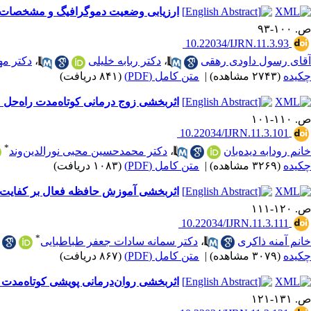
ارزیابی وضعیت دموگرافیگ و مشخصات سب
ص. ۱۰۰-۹۳
‎ 10.22034/IJRN.11.3.93
آقای رسول داودی رهقی
،
دکتر ربابه خلیلی
،
دکتر م
چکیده
(۲۷۴۳ مشاهده)
|
متن کامل (PDF)
(۸۴۱ دریافت)
اثربخشی زوج درمانی کوتاه‌مدت راه‌حل
ص. ۱۱۰-۱۰۱
‎ 10.22034/IJRN.11.3.101
*
خانم رودابه دیده‌بان
،
دکتر محمدحسین محبی نورالدین‌وند
چکیده
(۳۲۶۹ مشاهده)
|
متن کامل (PDF)
(۱۰۸۳ دریافت)
اثربخشی آموزش حافظه فعال بر کفایت 
ص. ۱۲۰-۱۱۱
‎ 10.22034/IJRN.11.3.111
*
خانم آمنه ذاکری
،
دکتر سمانه سادات جعفر طباطبایی
چکیده
(۳۰۷۹ مشاهده)
|
متن کامل (PDF)
(۸۶۷ دریافت)
اثربخشی روان‌درمانی پویشی کوتاه‌مدت ف
ص. ۱۳۱-۱۲۱