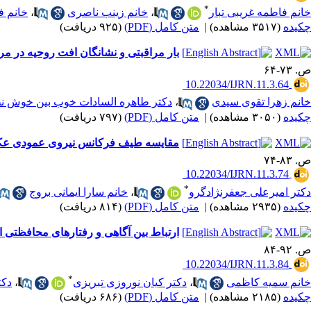
*
خانم فاطمه غریبی تبار
،
خانم زینب ناصری
،
خانم ف
چکیده
(۳۵۱۷ مشاهده)
|
متن کامل (PDF)
(۹۲۵ دریافت)
بار مراقبتی و نشانگان افت روحیه در مرا
ص. ۷۳-۶۴
‎ 10.22034/IJRN.11.3.64
خانم زهرا تقوی سیدی
،
دکتر طاهره السادات خوب بین خوش ن
چکیده
(۳۰۵۰ مشاهده)
|
متن کامل (PDF)
(۷۹۷ دریافت)
مقایسه طیف فرکانس نیروی عمودی عکس ا
ص. ۸۳-۷۴
‎ 10.22034/IJRN.11.3.74
*
دکتر امیرعلی جعفرنژادگرو
،
خانم سارا ایمانی بروج
چکیده
(۲۹۳۵ مشاهده)
|
متن کامل (PDF)
(۸۱۴ دریافت)
ارتباط بین آگاهی و رفتارهای محافظتی از بیماری کووید- 19 در سالمندان مراجعه کننده 
ص. ۹۲-۸۴
‎ 10.22034/IJRN.11.3.84
*
خانم سمیه کاظمی
،
دکتر کیان نوروزی تبریزی
،
دکت
چکیده
(۲۱۸۵ مشاهده)
|
متن کامل (PDF)
(۶۸۶ دریافت)