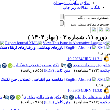
اطلاع‌رسانی به دوستان
بایگانی مقالات زیر چاپ
دوره ۱۱، شماره ۳ - ( بهار ۱۴۰۴ )
باورهای بهداشتی و رفتارهای ارتقاء سل
ص. ۸-۱
‎ 10.22034/IJRN.11.3.1
خانم زهره سعادت مجد
،
دکتر مسعود فلاحی خشکناب
چکیده
(۳۱۷۲ مشاهده)
|
متن کامل (PDF)
(۸۵۵ دریافت)
مقایسه هم انقباضی عضلانی حین تکنیک
ص. ۱۹-۹
‎ 10.22034/IJRN.11.3.9
*
آقای سید علی جلیلیان
،
دکتر شهاب الدین باقری
،
دک
چکیده
(۲۷۱۷ مشاهده)
|
متن کامل (PDF)
(۹۱۵ دریافت)