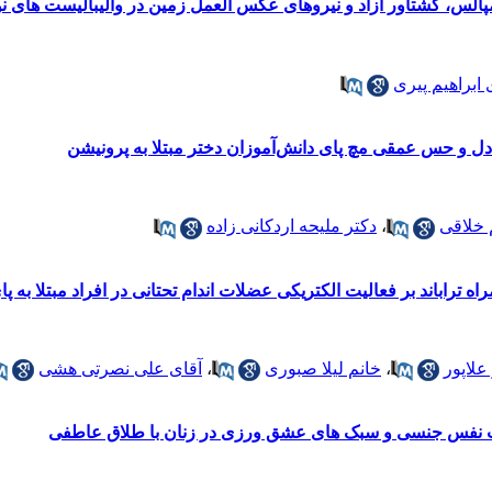
یمپالس، گشتاور آزاد و نیروهای عکس العمل زمین در والیبالیست های 
 ابراهیم پیری
ادل و حس عمقی مچ پای دانش‌آموزان دختر مبتلا به پرونیشن
 خلاقی
،
دکتر ملیحه اردکانی زاده
اه تراباند بر فعالیت الکتریکی عضلات اندام تحتانی در افراد مبتلا به 
علاپور
،
خانم لیلا صبوری
،
آقای علی نصرتی هشی
 نفس جنسی و سبک های عشق ورزی در زنان با طلاق عاطفی