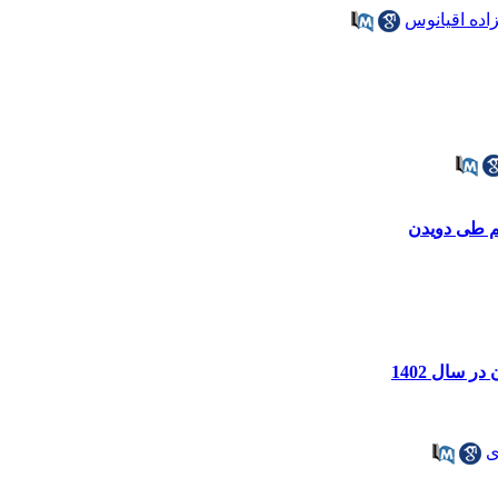
زاده اقیانوس
م طی دویدن
ی