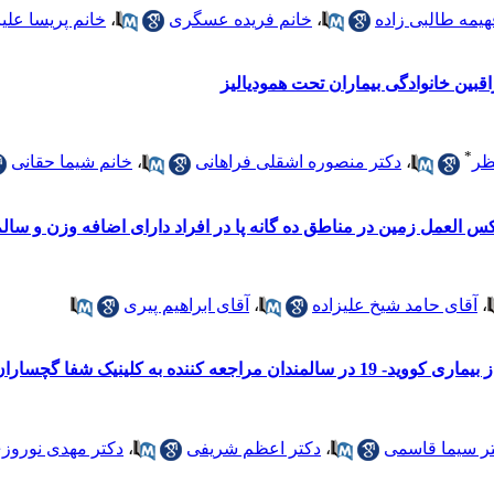
هیمه طالبی زاده
،
خانم فریده عسگری
،
خانم پریسا علی
قبین خانوادگی بیماران تحت همودیالیز
*
ظر
،
دکتر منصوره اشقلی فراهانی
،
خانم شیما حقانی
لعمل زمین در مناطق ده گانه پا در افراد دارای اضافه وزن و سال
،
آقای حامد شیخ علیزاده
،
آقای ابراهیم پیری
به کلینیک شفا گچساران در سال 1402
ر سیما قاسمی
،
دکتر اعظم شریفی
،
دکتر مهدی نوروز