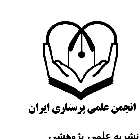
نشریه علمی-پژوهشی