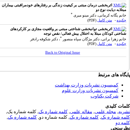
اثربخشی درمان مبتنی بر کیفیت زندگی بر رفتارهای خودمراقبتی بیماران
بتلابه دیابت نوع دو
*
انم یگانه کرمانی، دکتر مینو میری
کیده
-
متن کامل
(PDF)
اثربخشی توانبخشی شناختی مبتنی بر واقعیت مجازی بر کارکردهای
ناختی کودکان مبتلا به اختلال بیش فعالی/ نقص توجه
*
انم زهرا براتی، دکتر مژگان سپاه منصور
، دکتر شکوفه رادفر
کیده
-
متن کامل
(PDF)
Back to Original Issue
گاه های مرتبط
کمیسیون نشریات وزارت بهداشت
کمسیون نشریات وزارت علوم
شرکت یکتاوب
مات کلیدی
ریه
,
مجله علمی
,
مقاله علمی
,
کلمه شماره یک
, کلمه شماره یک,
مه شماره یک
,
کلمه شماره یک
, کلمه شماره دو,
کلمه شماره یک
,
مه دو
رسنجی