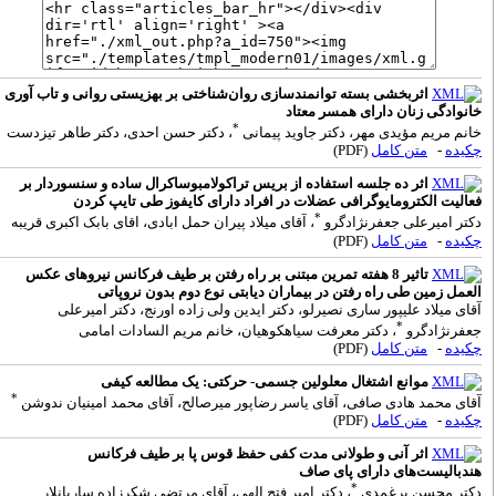
اثربخشی بسته توانمندسازی روان‌شناختی بر بهزیستی روانی و تاب آوری
انوادگی زنان دارای همسر معتاد
*
انم مریم مؤیدی مهر، دکتر جاوید پیمانی
، دکتر حسن احدی، دکتر طاهر تیزدست
کیده
-
متن کامل
(PDF)
اثر ده جلسه استفاده از بریس تراکولامبوساکرال ساده و سنسوردار بر
عالیت الکترومایوگرافی عضلات در افراد دارای کایفوز طی تایپ کردن
*
کتر امیرعلی جعفرنژادگرو
، آقای میلاد پیران حمل ابادی، اقای بابک اکبری قریبه
کیده
-
متن کامل
(PDF)
تاثیر 8 هفته تمرین مبتنی بر راه رفتن بر طیف فرکانس نیروهای عکس
لعمل زمین طی راه رفتن در بیماران دیابتی نوع دوم بدون نروپاتی
قای میلاد علیپور ساری نصیرلو، دکتر ایدین ولی زاده اورنج، دکتر امیرعلی
*
عفرنژادگرو
، دکتر معرفت سیاهکوهیان، خانم مریم السادات امامی
کیده
-
متن کامل
(PDF)
موانع اشتغال معلولین جسمی- حرکتی: یک مطالعه کیفی
*
قای محمد هادی صافی، آقای یاسر رضاپور میرصالح، آقای محمد امینیان ندوشن
کیده
-
متن کامل
(PDF)
اثر آنی و طولانی مدت کفی حفظ قوس پا بر طیف فرکانس
ندبالیست‌های دارای پای صاف
*
کتر محسن برغمدی
، دکتر امیر فتح الهی، آقای مرتضی شکرزاده ساربانلار