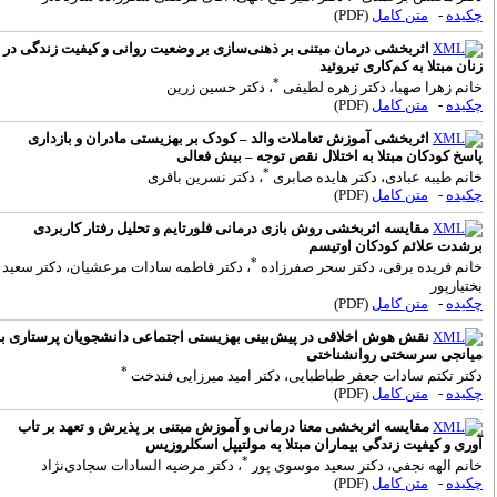
کیده
-
متن کامل
(PDF)
اثربخشی درمان مبتنی بر ذهنی‌سازی بر وضعیت روانی و کیفیت زندگی در
نان مبتلا به کم‌کاری تیروئید
*
انم زهرا صهبا، دکتر زهره لطیفی
، دکتر حسین زرین
کیده
-
متن کامل
(PDF)
اثربخشی آموزش تعاملات والد – کودک بر بهزیستی مادران و بازداری
اسخ کودکان مبتلا به اختلال نقص توجه – بیش فعالی
*
انم طیبه عبادی، دکتر هایده صابری
، دکتر نسرین باقری
کیده
-
متن کامل
(PDF)
مقایسه اثربخشی روش بازی درمانی فلورتایم و تحلیل رفتار کاربردی
رشدت علائم کودکان اوتیسم
*
انم فریده برقی، دکتر سحر صفرزاده
، دکتر فاطمه سادات مرعشیان، دکتر سعید
ختیارپور
کیده
-
متن کامل
(PDF)
نقش هوش اخلاقی در پیش‌بینی بهزیستی اجتماعی دانشجویان پرستاری با
یانجی سرسختی روانشناختی
*
کتر تکتم سادات جعفر طباطبایی، دکتر امید میرزایی فندخت
کیده
-
متن کامل
(PDF)
مقایسه اثربخشی معنا درمانی و آموزش مبتنی بر پذیرش و تعهد بر تاب
وری و کیفیت زندگی بیماران‌ مبتلا به مولتیپل اسکلروزیس
*
انم الهه نجفی، دکتر سعید موسوی پور
، دکتر مرضیه السادات سجادی‌نژاد
کیده
-
متن کامل
(PDF)