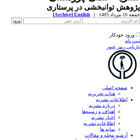
وهش توانبخشی در پرستاری
 مرداد 1405
|
English
]
Archive
[
ورود خودکار
 نام
یابی رمز عبور
صفحه اصلی
هیات تحریریه
اطلاعات نشریه
درباره نشریه
اهداف و زمینه‌ها
اخبار نشریه
اطلاعات نشریه
نمایه ها
آرشیو مجله و مقالات