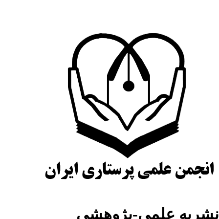
شریه علمی-پژوهشی