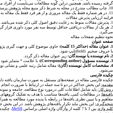
گرفته رسیده باشد. همچنین دراین گونه مطالعات می‌بایست از افراد م
10. چاپ مطالب مندرج در مجله به شرط ذکر منبع مجله پژوهش پرستاری ایران، بلامانع است
11. در هر شماره فقط یک مقاله مروری و از هر فرد فقط یک مقاله به عنوان نویسنده اول یا مسؤول به چاپ می‌رسد
فرایند ارزیابی پذیرش مقالات
1. پذیرش مقالات منوط به رعایت دقیق اصول کلی ذکر شده می‌باشد
.
2. هر یک از مقالات دریافتی حداقل توسط سه نفر مورد داوری قرار گ
می‌گیرد
.
نحوه تنظیم صفحات مقاله
صفحه عنوان
1. عنوان مقاله (حداکثر 15 کلمه):
حاوی موضوع کلی و جهت گیری پژوهشگر
با حروف ضخیم
(bold)
تایپ شود.
2. نام نویسنده یا نویسندگان:
زیر عنوان مقاله ذکر گردد.
3. نویسنده مسؤول
(Corresponding author)
:
با علامت * متمایز شود 
4. مشخصات کامل نویسنده (گان):
مقاله شامل رتبه علمی و نشانی نویس
می‌شود.
چکیده فارسی
چکیده فارسی مقاله در صفحه‌های مستقل به صورت سازمان یافته
دا
مقدمه:
این بخش حداکثر در دو تا سه جمله در ارتباط با ضرورت انجام م
روش‌کار:
باید شامل اطلاعات کلی درمورد نوع مطالعه، جامعه و نمونه، 
یافته‌ها:
در مطالعات کمی, یافته‌ها متناسب با هدف به تفکیک گروههای مط
مفاهیم و یا تبیین نظری یافته‌ها در رابطه با پدیده مورد مطالعه به ه
نتیجه‌گیری:
این بخش نباید تکرار یافته‌های پژوهش باشد. در این بخش جمع 
کلید واژه:
بین 3 تا 7 کلمه از واژگان واژه اصلی براساس
MeSH
، چکیده