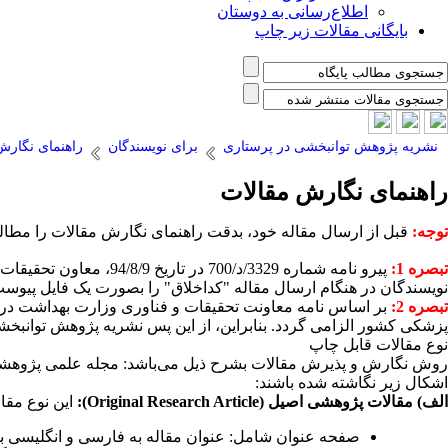
اطلاع‌رسانی به دوستان
بایگانی مقالات زیر چاپ
نشریه پژوهش توانبخشی در پرستاری
برای نویسندگان
راهنمای نگارش
راهنمای نگارش مقالات
توجه:
قبل از ارسال مقاله خود، بدقت راهنمای نگارش مقالات را مطالعه
تبصره 1:
پیرو نامه شماره 3329
نویسندگان در هنگام ارسال مقاله "کداخلاق" را بصورت یک فایل پیوست 
تبصره 2:
بر اساس نامه معاونت تحقیقات و فناوری وزارت بهداشت درمان و آموزش پزشکی
پزشکی کشور الزامی گردد. بنابراین، از این پس نشریه پژوهش توانبخ
نوع مقالات قابل چاپ
روش نگارش و پذیرش مقالات بشرح ذیل می‌باشد: مجله علمی پژوهشی پر
اشکال زیر نگاشته شده باشند
:
الف) مقالات پژوهشی اصیل
(Original Research Article)
:
این نوع مقا
صفحه عنوان شامل: عنوان مقاله به فارسی و انگلیسی به