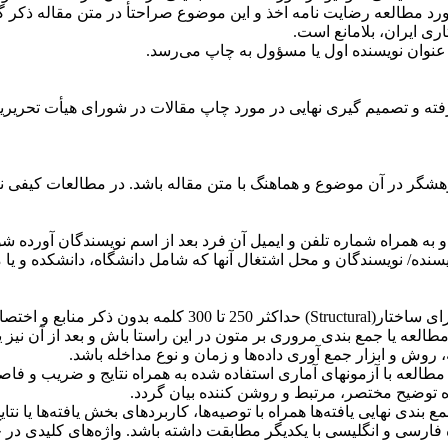
ورد مطالعه رضایت نامه اخذ و این موضوع صراحتأ در متن مقاله ذکر گ
.
.
رفته و تصمیم گیری نهایی در مورد چاپ مقالات در شورای هیأت تحریر
 در آن موضوع و هماهنگ با متن مقاله باشد. در مطالعات کیفی نیز عن
و به همراه شماره تلفن و ایمیل آن فرد بعد از اسم نویسندگان آورده شو
نده/ نویسندگان و محل اشتغال آنها که شامل دانشگاه، دانشکده و یا 
رای ساختار(
Structural
)
حداکثر 250 تا 300 کلمه بدون ذکر منابع و اختصارات و نماینده تمام مفاهیم و عناصر محتوی مقاله و بصورت زیر باشد
طالعه یا جمع بندی مروری بر متون در این راستا باش و بعد از آن نیز
روش و ابزار جمع آوری داده‌ها و زمان و نوع مداخله باشد
.
العه با آزمونهای آماری استفاده شده به همراه نتایج و ضریب و فاصله
مراه توضیح مختصر، مرتبط و روشن کننده بیان گردد
.
بندی نهایی یافته‌ها همراه با توصیه‌ها، کاربردهای بخش یافته‌ها یا نتا
 فارسی و انگلیسی با یکدیگر مطابقت داشته باشد. واژه‌های کلیدی در 