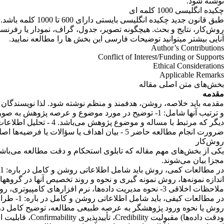
نوشته شود
.
چکیده انگلیسی 1000 کلمه ای
طبق قانون جدید 
روش‌کار، نتایج و بحث. هیچگونه تصویر، جدول، گراف، نمودار یا رفرنس
آنایی بیشتر میتوانید توضیحات فارسی این بخش ها را مطالعه نمایید.
Author’s Contributions
Conflict of Interest/Funding or Supports
Ethical Considerations
Applicable Remarks
بخش‌های متن اصلی مقاله
مقدمه
مقدمه باید خلاصه، روشن، هدفمند و منظم نوشته شود. لذا نویسندگان م
دیگر که مرتبط با مسا
ضرورت انجام مطالعه حاضر 5 - بیان اهداف یا سؤالات یا فرضیه‌ها اصلی پژوهش
روش‌کار
یکی از بخش‌های مهم مقاله که تابلوی استحکام و دقت مطالعه می‌با
مجزا بیان می‌شوند
.
ملاحظات اخلاقی 3- نحوه مدیریت داده‌ها، نرم افزارهای کامپیوتری، روش‌ها و آزمون‌های آماری
روش یا نحوه ورود پژوهشگر به عرصه طبیعی مطالعه، توضیح کامل در مورد
ودقت داده‌ها
(
مقبولیت
Credibility
، تأیید‌پذیری
Confirmability
، قابلیت ا