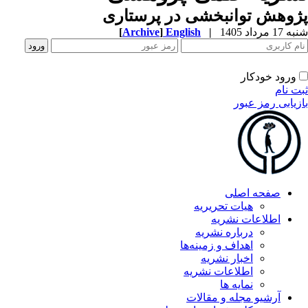
پژوهش توانبخشی در پرستاری
شنبه 17 مرداد 1405
|
English
]
Archive
[
ورود خودکار
ثبت نام
بازیابی رمز عبور
صفحه اصلی
هیات تحریریه
اطلاعات نشریه
درباره نشریه
اهداف و زمینه‌ها
اخبار نشریه
اطلاعات نشریه
نمایه ها
آرشیو مجله و مقالات