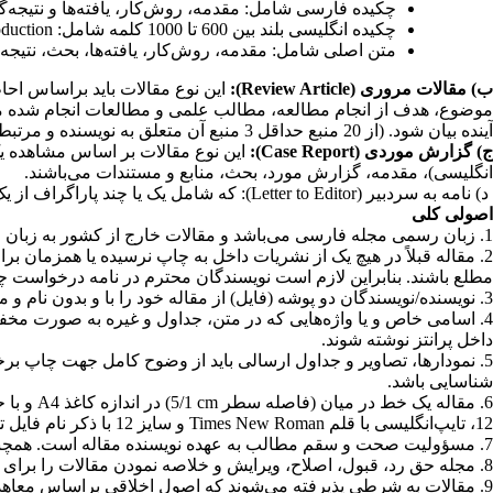
چکیده فارسی شامل: مقدمه، روش‌کار، یافته‌ها و نتیجه‌گ
چکیده انگلیسی بلند بین 600 تا 1000 کلمه شامل:
oduction
متن اصلی شامل: مقدمه، روش‌کار، یافته‌ها، بحث، نتیجه‌گیری و منابع که
ب) مقالات مروری
(Review Article)
:
موضوع، هدف از انجام مطالعه، مطالب علمی و مطالعات انجام شده مربوط
آینده بیان شود. (از 20 منبع حداقل 3 منبع آن متعلق به نویسنده و مرتبط با موضوع مقاله باشد).
ج) گزارش موردی
(Case Report)
:
این نوع مقالات بر اساس مشاهده یک 
انگلیسی)، مقدمه، گزارش مورد، بحث، منابع و مستندات می‌باشند
.
د) نامه به سردبیر (
Letter to Editor
): که شامل یک یا چند پاراگراف از ی
اصولی کلی
1. زبان رسمی مجله فارسی می‌باشد و مقالات خارج از کشور به زبان انگلیسی نیز پذیرفته می‌شود
2. مقاله قبلاً در هیچ یک از نشریات داخل به چاپ نرسیده یا همزمان
مطلع باشند. بنابراین لازم است نویسندگان محترم در نامه درخواست چا
3. نویسنده/نویسندگان دو پوشه (فایل) از مقاله خود را با و بدون نام و مشخصات به همراه نامه درخواست چاپ، از طریق سایت ارسال فرمایید
4. اسامی خاص و یا واژه‌هایی که در متن، جداول و غیره به صورت مخفف
داخل پرانتز نوشته شوند
.
5. نمودارها، تصاویر و جداول ارسالی باید از وضوح کامل جهت چاپ برخور
شناسایی باشد
.
6. مقاله یک خط در میان
(فاصله سطر
cm
5/1) در اندازه کاغذ
A4
و با 
12، تایپ‌انگلیسی با قلم
Times New Roman
و سایز 12 با ذکر نام فایل تهیه و برای مجله ارسال شود
7. مسؤولیت صحت و سقم مطالب به عهده نویسنده مقاله است. همچنین از زمان انجام مطالعه تا ارسال مقاله نبایستی بیش از 5 سال فاصله وجود داشته باشد
8. مجله حق رد، قبول، اصلاح، ویرایش و خلاصه نمودن مقالات را برای خود محفوظ می‌دارد و مقالات ارسالی به همراه ملحقات آن مسترد نخواهد شد
9. مقالات به شرطی پذیرفته می‌شوند که اصول اخلاقی براساس معاهده