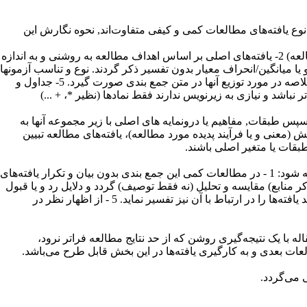
 نوع یافته‌های مطالعات کمی و کیفی متفاوت‌اند, نحوه نگارش این
یافته‌ها در مطالعات کمی شامل: 1- بررسی میزان و توزیع متغیرهای دموگرافیک و مداخله گر (نحوه توزیع و یکسان بودن آنها در گروههای مطالعه) 2- یافته‌های اصلی بر اساس اهداف مطالعه به روشنی و به اندازه
داف قضاوت کند. 3- داده‌ها و مفاهیم آماری مثل تعداد/ درصد و یا میانگین/انحراف معیار بدون تفسیر ذکر گردند. نوع و تناسب آزمونها
و سطح معنی داری آنها بیان شوند. 4- داده‌ها و یافته‌هایی که در جداول و نمودارها ارائه می‌گردد نباید در متن تکرار شود و در حد امکان بطور خلاصه در مورد توزیع آنها در متن جمع بندی صورت گیرد. 5- جداول و
ر نباشد و نیازی به زیرنویس ندارند فقط نمادها (نظیر *، + ...)
العات کیفی: 1 - ابتداء براساس الگو ریتم و روش آنالیز انتخاب شده در مطالعه گزارش مختصری از یافته‌ها در هر مرحله بیان شود. 2- سپس طبقات, مفاهیم یا درونمایه های اصلی با زیر مجموعه آنها به
وضیح داده شوند. 3- در آخر متناسب با سؤال یا سؤالات پژوهش (معنی و یا فرآیند پدیده مورد مطالعه)، یافته‌های مطالعه تبیین
بقات یا متغیر اصلی باشند
.
بحث باید حاوی جمع بندی و نتیجه گیری از یافته‌ها در راستای چگونگی پاسخ به اهداف یا سؤال‌های پژوهش باشد و در ارائه آن به این نکات توجه شود: 1 - در مطالعات کمی این جمع بندی بدون بیان و تکرار یافته‌های
ن (با ذکر منابع) مقایسه و تحلیل (نه فقط توصیف) گردد و دلایل رد و یا قبول
آنها بحث گردد. 3- یافته‌های غیر قابل انتظار نیز بررسی و تفسیر گردند. 4- اگر مطالعه‌ای مبتنی بر چارچوب نظری و مدلی انجام شده باشد، باید یافته‌ها را در ارتباط با آن نیز تفسیر نماید. 5 - از اظهار نظر در
ایی باید شامل جمع بندی نهایی و مختصر از مطالب بحث در ارتباط با هدف کلی یا فرضیه یا سؤال اصلی پژوهش باشد. لذا 1 - مقاله با یک نتیجه‌گیری روشن که از حد نتایج مطالعه فراتر نرود،
.
ی می‌گردد
.