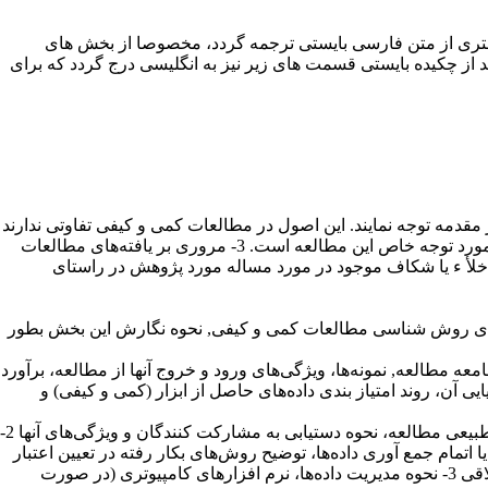
است فقط پاراگراف های بیشتری از متن فارسی بایستی ترجمه گردد، مخصوصا از بخش های
د از چکیده بایستی قسمت های زیر نیز به انگلیسی درج گردد که برای
مقدمه توجه نمایند. این اصول در مطالعات کمی و کیفی تفاوتی ندارند
و ترتیب آنها شامل: 1- توضیح در مورد موضوع و عرصه پژوهش به صورت عام. 2- توضیحات اختصاصی‌تر در مورد جنبه یا بعدی از مشکل که مورد توجه خاص این مطالعه است. 3- مروری بر یافته‌های مطالعات
مطالعات مرتبط و تبیین خلأ ء یا شکاف موجود در مورد مساله مورد پژوهش در راستای
اوتهای روش شناسی مطالعات کمی و کیفی, نحوه نگارش این بخش بطور
ؤال/فرضیه و زمان و مکان, جامعه مطالعه, نمونه‌ها، ویژگی‌های ورود و خروج آنها از مطالعه، برآورد
ل مداخله، ابزار اندازه گیری، اعتبار و پایایی آن، روند امتیاز بندی داده‌های حاصل از ابزار (کمی و کیفی) و
در مطالعات کیفی، باید شامل اطلاعاتی روشن و کامل در باره: 1- طراحی مطالعه و تناسب آن با هدف/سؤال تحقیق، زمان و مکان یا محیط طبیعی مطالعه، نحوه دستیابی به مشارکت کنندگان و ویژگی‌های آنها 2-
اتمام جمع آوری داده‌ها، توضیح روش‌های بکار رفته در تعیین اعتبار
و ملاحظات اخلاقی 3- نحوه مدیریت داده‌ها، نرم افزارهای کامپیوتری (در صورت