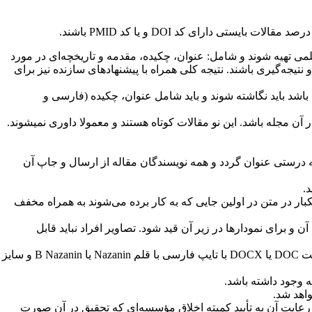
DOI
و یا کد
PMID
باشند.
کامل نویسنده به موضوع و استفاده از حداقل 30 منبع قابل قبول علمی تهیه شوند و شامل: عنوان، چکیده، مقدمه و تاریخچه‌ای در مورد
جه‌گیری باشند. نتیجه کلی همراه با پیشنهادهای سازنده نیز برای
باشد باید نگاشته شوند و باید شامل عنوان، چکیده (فارسی و
 آن مجله باشد. این نو مقالات کوتاه هستند و معمولا داوری نمیشوند.
به درستی عنوان گردد و همه نویسندگان مقاله از ارسال و جاپ آن
.
بار در متن در اولین جایی که به کار برده می‌شوند به همراه مخفف
و برای نمودارها در زیر آن قید شود. تصاویر افراد نباید قابل
DOC
یا
DOCX
با تایپ فارسی با قلم
Nazanin
یا
B Nazanin
و سایز
.
.
رعایت آن به تأیید کمیته اخلاق مؤسسه‌ای که تحقیق در آن صورت