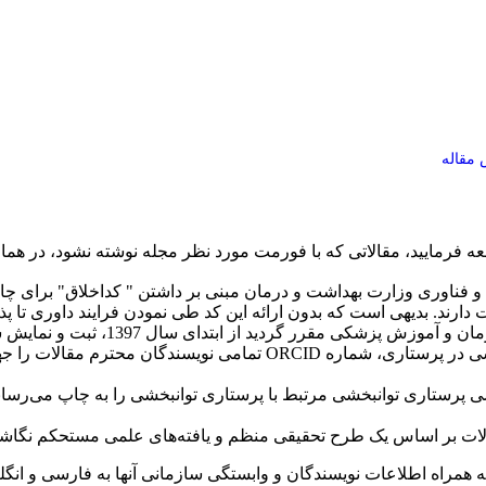
 مقاله
 فرمایید، مقالاتی که با فورمت مورد نظر مجله نوشته نشود، در همان م
/د/700 در تاریخ 94/8/9، معاون تحقیقات و فناوری وزارت بهداشت و درمان مبنی بر داشت
دارند. بدیهی است که بدون ارائه این کد طی نمودن فرایند داوری تا 
 مقرر گردید از ابتدای سال 1397، ثبت و نمایش شناسه رایگان
شی در پرستاری، شماره
ORCID
تمامی نویسندگان محترم مقالات را جه
ستاری توانبخشی مرتبط با پرستاری توانبخشی را به چاپ می‌رساند مق
لات بر اساس یک طرح تحقیقی منظم و یافته‌های علمی مستحکم نگاشته
 همراه اطلاعات نویسندگان و وابستگی سازمانی آنها به فارسی و ان