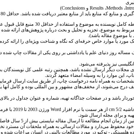
یری
Intr
،
Methods
،
Results
و
Conclusions
)
 منابع باید از منابع معتبر دریافت شده باشد. حداقل 80 درصد مقالات بایستی دارای کد
این نوع مقالات باید براساس احاطه 
 به موضوع، تجزیه و تحلیل و بحث درباره پژوهش‌های ارائه شده و نتی
مورد یا موارد خاص حرفه‌ای که نگاه و شناخت ویژه‌ای را ارائه کرده 
ک مساله روز دنیای علم یا یادداشتی بر روی یکی از مقالات چاپ شده در
.
 برای مجلات دیگر ارسال نشده باشد، همچنین رتبه علمی کل نویسندگان 
پ، این موارد را به وسیله امضاء متعهد گردند
.
 درج می‌شوند، از مخفف‌های مشهور و بین المللی بوده و کامل آنها یک
دار باشد و در صفحات جداگانه تهیه، شماره و عنوان جداول در بالای آن 
حاشیه
5/2
cm
از هر سمت با نرم افزار
Word
ورژن 2003 تا 2019 با فرمت
.
 هلسینکی - توکیو در مورد مطالعات بالینی در انسان مراعات شده و 