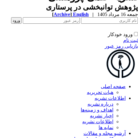
وهش توانبخشی در پرستاری
1 مرداد 1405
|
English
]
Archive
[
ورود خودکار
ت نام
زیابی رمز عبور
صفحه اصلی
هیات تحریریه
اطلاعات نشریه
درباره نشریه
اهداف و زمینه‌ها
اخبار نشریه
اطلاعات نشریه
نمایه ها
آرشیو مجله و مقالات