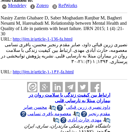
Send citation to:
Mendeley
Zotero
RefWorks
Nasiry Zarrin Ghabaee D, Saber Moghadam Ranjbar M, Bagheri
Nesami M, Haresabadi M. Relationship between Mental Health and
Quality of Life in patients with heart failure. IJRN 2015; 1 (4) :21-
30
URL:
http://ijrn.ir/article-1-136-fa.html
نصیری زرین قبائی داود، صابر مقدم رنجبر محسن، باقری نسامی
معصومه، حارث آبادی مهدی. ارتباط بین کیفیت زندگی با سلامت
روان در بیماران مبتلا به نارسایی قلبی. نشریه پژوهش توانبخشی در
پرستاری. ۱۳۹۴; ۱ (۴) :۲۱-۳۰
URL:
http://ijrn.ir/article-۱-۱۳۶-fa.html
ارتباط بین کیفیت زندگی با سلامت روان در
بیماران مبتلا به نارسایی قلبی
*
داود نصیری زرین قبائی
،
محسن صابر
مقدم رنجبر
،
معصومه باقری نسامی
،
مهدی حارث آبادی
دانشگاه علوم پزشکی مازندران، ساری، ایران
چکیده:
(۱۶۱۹۲ مشاهده)