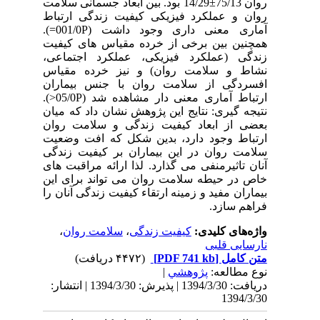
روان 75/13±14/29 بود. بین ابعاد جسمانی سلامت
روان و عملکرد فیزیکی کیفیت زندگی ارتباط
آماری معنی داری وجود داشت (001/0P=).
همچنین بین برخی از خرده مقیاس های کیفیت
زندگی (عملکرد فیزیکی، عملکرد اجتماعی،
نشاط و سلامت روان) و نیز خرده مقیاس
افسردگی از سلامت روان با جنس بیماران
ارتباط آماری معنی دار مشاهده شد (05/0P<).
نتیجه گیری: نتایج این پژوهش نشان داد که میان
بعضی از ابعاد کیفیت زندگی و سلامت روان
ارتباط وجود دارد، بدین شکل که افت وضعیت
سلامت روان در این بیماران بر کیفیت زندگی
آنان تاثیرمنفی می گذارد. لذا ارائه مراقبت های
خاص در حیطه سلامت روان می تواند برای این
بیماران مفید و زمینه ارتقاء کیفیت زندگی آنان را
فراهم سازد.
واژه‌های کلیدی:
کیفیت زندگی
،
سلامت روان
،
نارسایی قلبی
متن کامل
[PDF 741 kb]
(۴۴۷۲ دریافت)
نوع مطالعه:
پژوهشي
|
دریافت: 1394/3/30 | پذیرش: 1394/3/30 | انتشار:
1394/3/30