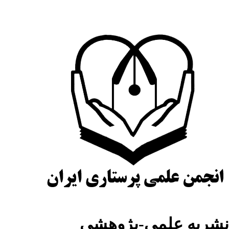
شریه علمی-پژوهشی