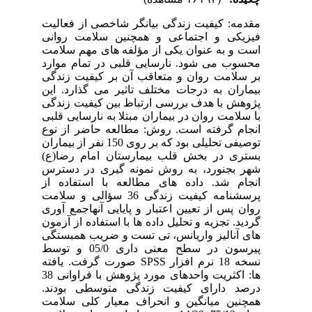
مقدمه: کیفیت زندگی بیانگر شاخصی از فعالیت
فیزیکی و اجتماعی و همچنین سلامت روانی
است و به عنوان یکی از مؤلفه های مهم سلامت
محسوب می شود. نارسایی قلبی در تمام موارد
بر سلامت روان و متعاقب آن بر کیفیت زندگی
بیماران به درجات مختلف تاثیر می گذارد. این
پژوهش با هدف بررسی ارتباط بین کیفیت زندگی
با سلامت روان در بیماران مبتلا به نارسایی قلبی
انجام گرفته است. روش: مطالعه حاضر از نوع
توصیفی تحلیلی بود که بر روی 150 نفر از بیماران
بستری در بخش قلب بیمارستان امام رضا(ع)
شهر بجنورد، به روش نمونه گیری در دسترس
انجام شد. داده های مطالعه با استفاده از
پرسشنامه کیفیت زندگی 36 سؤالی و سلامت
روان پس از تعیین اعتبار و پایایی آنهاجمع آوری
گردید. تجزیه و تحلیل داده ها با استفاده از آزمون
های آنالیز واریانس، تی تست و ضریب همبستگی
پیرسون در سطح معنی داری 05/0 و توسط
نسخه 18 نرم افزار SPSS صورت گرفت. یافته
ها: اکثریت واحدهای مورد پژوهش با فراوانی 38
درصد دارای کیفیت زندگی متوسطی بودند.
همچنین میانگین و انحراف معیار کلی سلامت