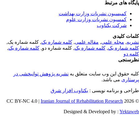
یگاه های مرتبط
کمیسیون نشریات وزارت بهداشت
کمسیون نشریات وزارت علوم
شرکت یکتاوب
مات کلیدی
ریه
,
مجله علمی
,
مقاله علمی
,
کلمه شماره یک
, کلمه شماره یک,
مه شماره یک
,
کلمه شماره یک
, کلمه شماره دو,
کلمه شماره یک
,
مه دو
رسنجی
یه حقوق این وب سایت متعلق به
نشریه پژوهش توانبخشی در
ستاری
می باشد.
احی و برنامه نویسی :
یکتاوب افزار شرق
Iranian Journal of Rehabilitation Research
© 202
Designed & Developed by :
Yektaw