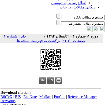
اطلاع‌رسانی به دوستان
بایگانی مقالات زیر چاپ
دوره ۱، شماره ۴ - ( تابستان ۱۳۹۴ )
جلد ۱ شماره ۴
صفحات ۳۰-۲۱
|
برگشت به فهرست نسخه ها
Download citation:
BibTeX
|
RIS
|
EndNote
|
Medlars
|
ProCite
|
Reference Manager
|
RefWorks