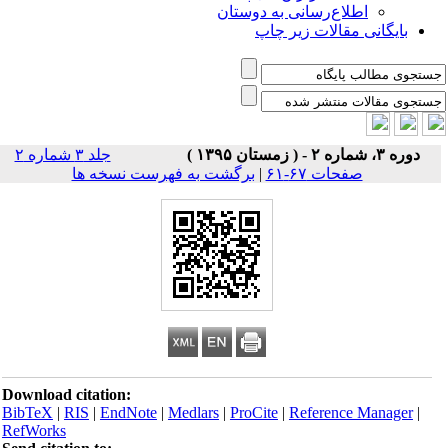
اطلاع‌رسانی به دوستان
بایگانی مقالات زیر چاپ
دوره ۳، شماره ۲ - ( زمستان ۱۳۹۵ )
جلد ۳ شماره ۲
صفحات ۶۷-۶۱
|
برگشت به فهرست نسخه ها
Download citation:
BibTeX
|
RIS
|
EndNote
|
Medlars
|
ProCite
|
Reference Manager
|
RefWorks