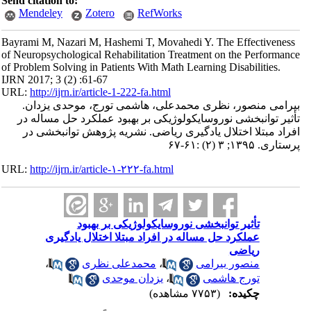
Send citation to:
Mendeley
Zotero
RefWorks
Bayrami M, Nazari M, Hashemi T, Movahedi Y. The Effectiveness
of Neuropsychological Rehabilitation Treatment on the Performance
of Problem Solving in Patients With Math Learning Disabilities.
IJRN 2017; 3 (2) :61-67
URL:
http://ijrn.ir/article-1-222-fa.html
بیرامی منصور، نظری محمدعلی، هاشمی تورج، موحدی یزدان.
تأثیر توانبخشی نوروسایکولوژیکی بر بهبود عملکرد حل مساله در
افراد مبتلا اختلال یادگیری ریاضی. نشریه پژوهش توانبخشی در
پرستاری. ۱۳۹۵; ۳ (۲) :۶۱-۶۷
URL:
http://ijrn.ir/article-۱-۲۲۲-fa.html
تأثیر توانبخشی نوروسایکولوژیکی بر بهبود
عملکرد حل مساله در افراد مبتلا اختلال یادگیری
ریاضی
منصور بیرامی
،
محمدعلی نظری
،
تورج هاشمی
،
یزدان موحدی
چکیده:
(۷۷۵۳ مشاهده)