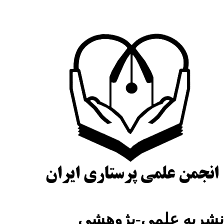
شریه علمی-پژوهشی