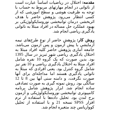
مقدمه:
اختلال در ریاضیات اساساً عبارت است
از ناتوانی در انجام مهارتهای مربوط به حساب با
توجه به ظرفیت هوشی و سطح آموزشی که از
کسی انتظار می‌رود. پژوهش حاضر با هدف
اثربخشی درمان توانبخشی نوروسایکولوژیکی بر
بهبود عملکرد حل مساله در افراد مبتلا به ناتوانی
یادگیری ریاضی انجام شد.
روش کار:
پژوهش حاضر از نوع طرح‌های نیمه
آزمایشی با پیش آزمون و پس آزمون می‌باشد.
جامعه آماری پژوهش حاضر کلیه افراد مبتلا به
اختلال یادگیری ریاضی شهر تبریز در سال 1395
بود. بدین صورت که یک گروه 10 نفره شامل
افراد مبتلا به اختلال یادگیری ریاضی و 10 نفر نیز
شامل گروه کنترل بود. یعنی افرادی که مبتلا به
ناتوانی یادگیری هستند اما مداخله‌ای برای آنها
صورت نگرفت، و دامنه سنی آنها بین 8 تا 12
سالگی بود. روش نمونه گیری به صورت تصادفی
ساده انجام شد. ابزار پژوهش شامل برنامه
کامپیوتری توانبخشی نوروسایکولوژیکی و آزمون
برج لندن بود. تحلیل داده‌ها با استفاده از نرم
افزار
SPSS
نسخه 21 و با استفاده از تحلیل
کوواریانس چند متغیره انجام شد.