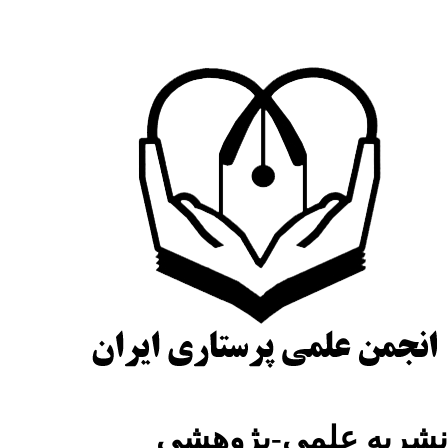
شریه علمی-پژوهشی