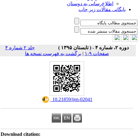
اطلاع‌رسانی به دوستان
بایگانی مقالات زیر چاپ
دوره ۲، شماره ۴ - ( تابستان ۱۳۹۵ )
جلد ۲ شماره ۴
صفحات ۹-۱
|
برگشت به فهرست نسخه ها
‎ 10.21859/ijrn-02041
Download citation: