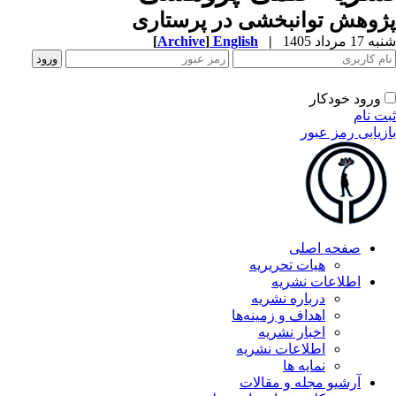
وهش توانبخشی در پرستاری
1 مرداد 1405
|
English
]
Archive
[
ورود خودکار
ت نام
زیابی رمز عبور
صفحه اصلی
هیات تحریریه
اطلاعات نشریه
درباره نشریه
اهداف و زمینه‌ها
اخبار نشریه
اطلاعات نشریه
نمایه ها
آرشیو مجله و مقالات