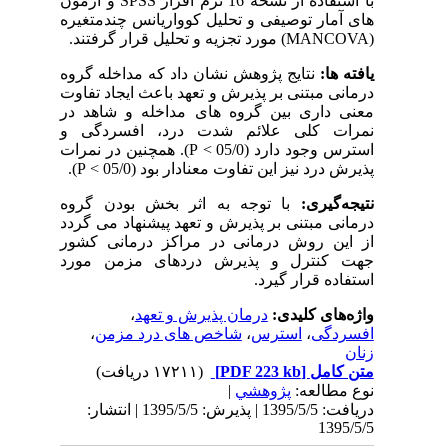
با استفاده از نسخه 16 نرم افزار
SPSS
و آزمون
های آمار توصیفی و تحلیل کوواریانس چندمتغیره
(
MANCOVA
) مورد تجزیه و تحلیل قرار گرفتند.
یافته ها:
نتایج پژوهش نشان داد که مداخله گروه
درمانی مبتنی بر پذیرش و تعهد باعث ایجاد تفاوت
معنی داری بین گروه های مداخله و شاهد در
نمرات کلی علائم شدت درد، افسردگی و
استرس وجود دارد (05/0 >
P
). همچنین در نمرات
پذیرش درد نیز این تفاوت معنادار بود (05/0 >
P
).
نتیجه
گیری:
با توجه به اثر بخش بودن گروه
درمانی مبتنی بر پذیرش و تعهد پیشنهاد می گردد
از این روش درمانی در مراکز درمانی کشور
جهت کنترل و پذیرش دردهای مزمن مورد
استفاده قرار گیرد.
واژه‌های کلیدی:
درمان پذیرش و تعهد
،
افسردگی
،
استرس
،
شاخص های درد مزمن
،
زنان
متن کامل
[PDF 223 kb]
(۱۷۲۱۱ دریافت)
نوع مطالعه:
پژوهشي
|
دریافت: 1395/5/5 | پذیرش: 1395/5/5 | انتشار:
1395/5/5