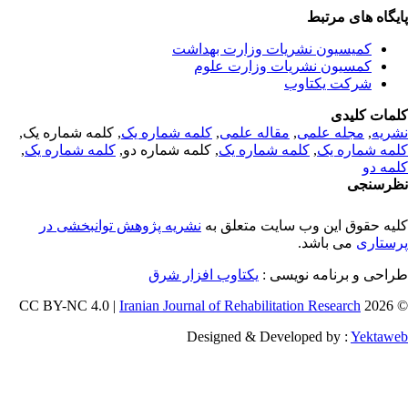
یگاه های مرتبط
کمیسیون نشریات وزارت بهداشت
کمسیون نشریات وزارت علوم
شرکت یکتاوب
مات کلیدی
ریه
,
مجله علمی
,
مقاله علمی
,
کلمه شماره یک
, کلمه شماره یک,
مه شماره یک
,
کلمه شماره یک
, کلمه شماره دو,
کلمه شماره یک
,
مه دو
رسنجی
یه حقوق این وب سایت متعلق به
نشریه پژوهش توانبخشی در
ستاری
می باشد.
احی و برنامه نویسی :
یکتاوب افزار شرق
Iranian Journal of Rehabilitation Research
© 202
Designed & Developed by :
Yektaw