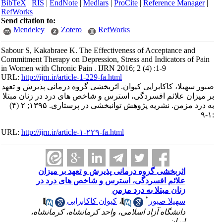
BibTeX
|
RIS
|
EndNote
|
Medlars
|
ProCite
|
Reference Manager
|
RefWorks
Send citation to:
Mendeley
Zotero
RefWorks
Sabour S, Kakabraee K. The Effectiveness of Acceptance and
Commitment Therapy on Depression, Stress and Indicators of Pain
in Women with Chronic Pain . IJRN 2016; 2 (4) :1-9
URL:
http://ijrn.ir/article-1-229-fa.html
صبور سهیلا، کاکابرایی کیوان. اثربخشی گروه درمانی پذیرش و تعهد
بر میزان علائم افسردگی، استرس و شاخص های درد در زنان مبتلا
به درد مزمن. نشریه پژوهش توانبخشی در پرستاری. ۱۳۹۵; ۲ (۴)
:۱-۹
URL:
http://ijrn.ir/article-۱-۲۲۹-fa.html
اثربخشی گروه درمانی پذیرش و تعهد بر میزان
علائم افسردگی، استرس و شاخص های درد در
زنان مبتلا به درد مزمن
*
سهیلا صبور
،
کیوان کاکابرایی
دانشگاه آزاد اسلامی، واحد کرمانشاه، کرمانشاه،
ایران