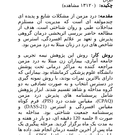
چکیده:
(۱۳۱۲۰ مشاهده)
مقدمه:
درد مزمن از مشکلات شایع و پدیده ای
چندمولفه ای است که مدیریت آن مستلزم
مداخلات طبی و روان شناختی است. هدف از
مطالعه حاضر بررسی اثربخشی درمان گروهی
پذیرش و تعهد بر علائم افسردگی، استرس و
شاخص های درد در زنان مبتلا به درد مزمن بود.
روش کار:
روش این پژوهش نیمه تجربی و
جامعه آماری، بیماران زن مبتلا به درد مزمن
مراجعه کننده به مراکز درمانی تحت پوشش
دانشگاه علوم پزشکی کرمانشاه بود. بیمارانی که
دارای بالاترین نمرات بودند، با روش نمونه گیری
در دسترس انتخاب و به صورت تصادفی به دو
گروه مداخله و شاهد تقسیم شدند. ابزار پژوهش
شامل پرسشنامه های پذیرش درد مزمن
(
CPAQ
)، مقیاس شدت درد (
PIS
)، فرم کوتاه
مقیاس افسردگی و استرس (21-
DASS
) و
پرسشنامه جمعیت شناختی بود. مداخله به
صورت 8 جلسه 120 دقیقه ای، دو بار در هفته و
به مدت یک ماه برگزار گردید. مرحله پیگیری یک
ماه پس از آخرین جلسه درمان انجام شد. داده ها