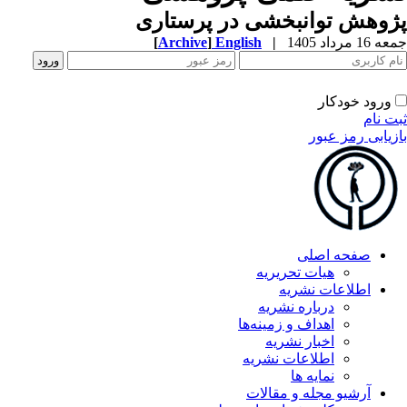
وهش توانبخشی در پرستاری
1 مرداد 1405
|
English
]
Archive
[
ورود خودکار
ت نام
زیابی رمز عبور
صفحه اصلی
هیات تحریریه
اطلاعات نشریه
درباره نشریه
اهداف و زمینه‌ها
اخبار نشریه
اطلاعات نشریه
نمایه ها
آرشیو مجله و مقالات