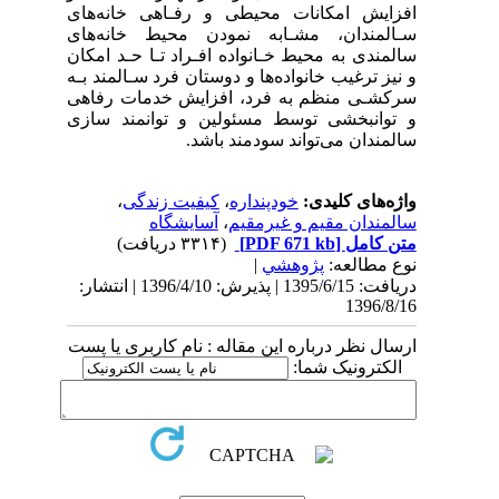
افزایش امکانات محیطی و رفـاهی خانه‌های
سـالمندان، مشـابه نمودن محیط خانه‌های
سالمندی به محیط خـانواده افـراد تـا حـد امکان
و نیز ترغیب خانواده‌ها و دوستان فرد سـالمند بـه
سرکشـی منظم به فرد، افزایش خدمات رفاهی
و توانبخشی توسط مسئولین و توانمند سازی
سالمندان می‌تواند سودمند باشد.
واژه‌های کلیدی:
خودپنداره
،
کیفیت زندگی
،
سالمندان مقیم و غیرمقیم
،
آسایشگاه
متن کامل
[PDF 671 kb]
(۳۳۱۴ دریافت)
نوع مطالعه:
پژوهشي
|
دریافت: 1395/6/15 | پذیرش: 1396/4/10 | انتشار:
1396/8/16
ارسال نظر درباره این مقاله : نام کاربری یا پست
الکترونیک شما: