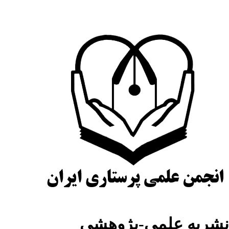
شریه علمی-پژوهشی