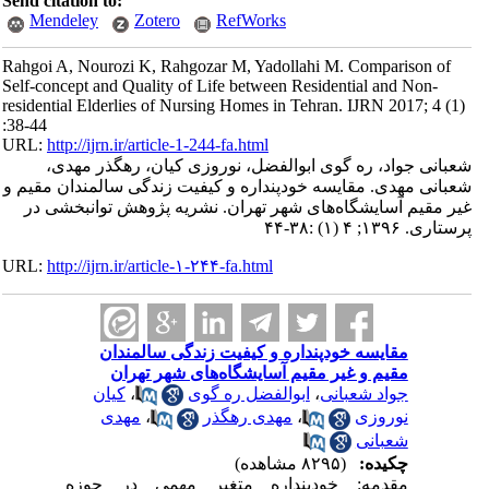
Send citation to:
Mendeley
Zotero
RefWorks
Rahgoi A, Nourozi K, Rahgozar M, Yadollahi M. Comparison of
Self-concept and Quality of Life between Residential and Non-
residential Elderlies of Nursing Homes in Tehran. IJRN 2017; 4 (1)
:38-44
URL:
http://ijrn.ir/article-1-244-fa.html
شعبانی جواد، ره گوی ابوالفضل، نوروزی کیان، رهگذر مهدی،
شعبانی مهدی. مقایسه خودپنداره و کیفیت زندگی سالمندان مقیم و
غیر مقیم آسایشگاه‌های شهر تهران. نشریه پژوهش توانبخشی در
پرستاری. ۱۳۹۶; ۴ (۱) :۳۸-۴۴
URL:
http://ijrn.ir/article-۱-۲۴۴-fa.html
مقایسه خودپنداره و کیفیت زندگی سالمندان
مقیم و غیر مقیم آسایشگاه‌های شهر تهران
جواد شعبانی
،
ابوالفضل ره گوی
،
کیان
نوروزی
،
مهدی رهگذر
،
مهدی
شعبانی
چکیده:
(۸۲۹۵ مشاهده)
مقدمه: خودپنداره متغیر مهمی در حوزه