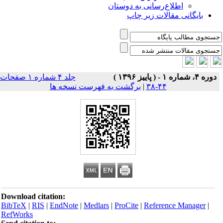
اطلاع‌رسانی به دوستان
بایگانی مقالات زیر چاپ
دوره ۴، شماره ۱ - ( پاییز ۱۳۹۶ )
جلد ۴ شماره ۱ صفحات
۴۴-۳۸
|
برگشت به فهرست نسخه ها
Download citation:
BibTeX
|
RIS
|
EndNote
|
Medlars
|
ProCite
|
Reference Manager
|
RefWorks