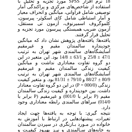
18 نرم افزار SPSS مورد تجزیه و تحلیل با
استفاده از شاخص‌های مرکزی و پراکندگی آمار
توصیفی شامل فراوانی، میانگین و انحراف معیار
و آمار استباطی شامل کای اسکوئر- پیرسون،
کلموگروف اسمیرنوف، آزمون تی مستقل،
آزمون ضریب همبستگی پیرسون مورد تجزیه و
تحلیل قرار گرفتند.
یافته‌ها: یافته‌های پژوهش نشان داد که میانگین
خودپنداره سالمندان مقیم و غیرمقیم
آسایشگاه‌های سالمندی شهر تهران به ترتیب
47/1 ± 25/8 و 63/1 ± 14/8 بود. این متغیر در این
دو گروه تفاوت معناداری نداشت و میانگین
کیفیت زندگی سالمندان مقیم و غیرمقیم
آسایشگاه‌های سالمندی شهر تهران به ترتیب
80/9 ± 88/27 و 79/10 ± 81/31 بود. و متغیر کیفیت
زندگی (000/0 = P) در این دو گروه تفاوت معنادار
داشت. بین خودپنداره و کیفیت زندگی سالمندان
مقیم (P برابر با 001/0) و غیرمقیم (P برابر با
014/0) سراهای سالمندی رابطه معناداری وجود
دارد.
نتیجه گیری: با توجه به یافته‌ها جهت ایجاد
تغیرات، پیشنهادهایی در ارتباط با آموزش به
خانواده در مـورد بـازنگری در سپردن سالمندان
به خانه‌های سـالمندی و نیـز بهبـود کیفیـت و