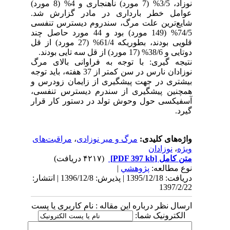
نوزاد، 3/5% (7 مورد) ناهنجاری و 4% (8 مورد)
عوامل خطر بارداری در مادر گزارش شد.
شایع‌ترین علت مرگ، سندروم دیسترس تنفسی
74/5% (149 مورد) بود و 44 مورد حاصل چند
قلویی بودند، بطوریکه 61/4% (27 مورد) از قل
دوتایی و 38/6% (17 مورد) از قل سه تایی بودند.
نتیجه گیری: با توجه به فراوانی بالای مرگ
نوزادان نارس در سن کمتر از 37 هفته، باید توجه
بیشتری در جهت پیشگیری از زایمان زودرس و
همچنین پیشگیری از سندرم دیسترس تنفسی،
آسفیکسی حول وحوش تولد در دستور کار قرار
گیرد.
واژه‌های کلیدی:
مرگ و میر نوزادی
،
مراقبت‌های
ویژه
،
نوزادان
متن کامل
[PDF 397 kb]
(۴۲۱۷ دریافت)
نوع مطالعه:
پژوهشي
|
دریافت: 1395/12/18 | پذیرش: 1396/12/8 | انتشار:
1397/2/22
ارسال نظر درباره این مقاله : نام کاربری یا پست
الکترونیک شما: