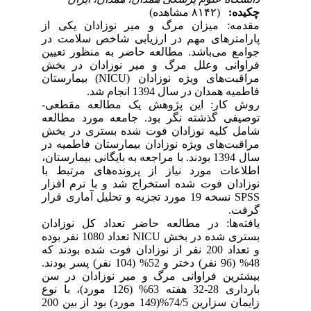
چکیده:
(۸۱۴۲ مشاهده)
مقدمه: میزان مرگ و میر نوزادان یکی از
پارامترهای مهم در ارزیابی شاخص سلامت در
جوامع می‌باشد. مطالعه حاضر به منظور تعیین
فراوانی وعلل مرگ و میر نوزادان در بخش
مراقبت‌های ویژه نوزادان (NICU) بیمارستان
فاطمیه همدان در سال 1394 انجام شد.
روش کار: این پژوهش یک مطالعه مقطعی-
توصیفی گذشته نگر بود. جامعه مورد مطالعه
شامل کلیه نوزادان فوت شده بستری در بخش
مراقبت‌های ویژه نوزادان بیمارستان فاطمیه در
سال 1394 بودند. با مراجعه به بایگانی بیمارستان،
اطلاعات مورد نیاز از پرونده‌های مرتبط با
نوزادان فوت شده استخراج شد و با نرم افزار
SPSS نسخه 19 مورد تجزیه و تحلیل آماری قرار
گرفت.
یافته‌ها: در مطالعه حاضر تعداد کل نوزادان
بستری شده در بخش NICU تعداد 1080 نفر بوده
و تعداد 200 نفر از نوزادان فوت شده بودند که
48% (96 نفر) دختر و 52% (104 نفر) پسر بودند.
بیشترین فراوانی مرگ و میر نوزادان در سن
بارداری 28-32 هفته 63% (126 مورد)، با نوع
زایمان سزارین 74/5%(149 مورد) بود از بین 200