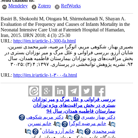
Send citation to:
Mendeley
Zotero
RefWorks
Basiri B, Shokoohi M, Otogara M, Shirmohamadi N, Shayan A.
Evaluation of the Frequency and Causes of Infants Mortality in the
Neonatal Intensive Care Unit at Fatemieh Hospital of Hamadan,
Iran, 2015. IJRN 2018; 4 (3) :25-30
URL:
http://ijrn.ir/article-1-300-fa.html
بصیری بهناز، شکوهی مریم، اتوگرا مرضیه، شیرمحمدی نسرین،
شایان آرزو. بررسی فراوانی و علل مرگ و میر نوزادان بستری در
بخش مراقبت‌های ویژه نوزادان بیمارستان فاطمیه همدان، سال
۹۴. نشریه پژوهش توانبخشی در پرستاری. ۱۳۹۷; ۴ (۳) :۲۵-۳۰
URL:
http://ijrn.ir/article-۱-۳۰۰-fa.html
بررسی فراوانی و علل مرگ و میر نوزادان
بستری در بخش مراقبت‌های ویژه نوزادان
بیمارستان فاطمیه همدان، سال 94
دکتر بهناز بصیری
،
دکتر مریم شکوهی
،
خانم مرضیه اتوگرا
،
خانم نسرین
*
شیرمحمدی
،
خانم آرزو شایان
دانشگاه علوم پزشکی همدان، همدان، ایران