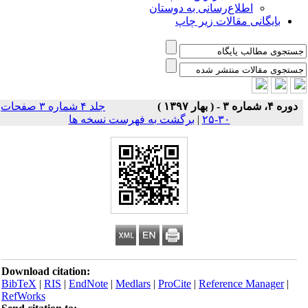
اطلاع‌رسانی به دوستان
بایگانی مقالات زیر چاپ
دوره ۴، شماره ۳ - ( بهار ۱۳۹۷ )
جلد ۴ شماره ۳ صفحات
۳۰-۲۵
|
برگشت به فهرست نسخه ها
Download citation:
BibTeX
|
RIS
|
EndNote
|
Medlars
|
ProCite
|
Reference Manager
|
RefWorks