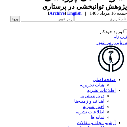
وهش توانبخشی در پرستاری
1 مرداد 1405
|
English
]
Archive
[
ورود خودکار
ت نام
زیابی رمز عبور
صفحه اصلی
هیات تحریریه
اطلاعات نشریه
درباره نشریه
اهداف و زمینه‌ها
اخبار نشریه
اطلاعات نشریه
نمایه ها
آرشیو مجله و مقالات