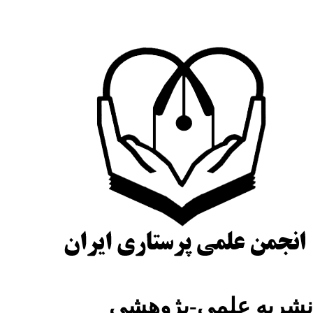
شریه علمی-پژوهشی