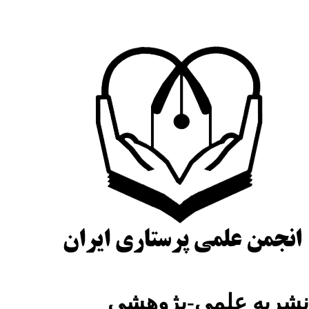
شریه علمی-پژوهشی