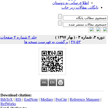
اطلاع‌رسانی به دوستان
بایگانی مقالات زیر چاپ
دوره ۴، شماره ۳ - ( بهار ۱۳۹۷ )
جلد ۴ شماره ۳ صفحات
۵۳-۴۷
|
برگشت به فهرست نسخه ها
Download citation:
BibTeX
|
RIS
|
EndNote
|
Medlars
|
ProCite
|
Reference Manager
|
RefWorks