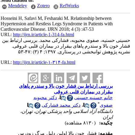
Send citation to:
Mendeley
Zotero
RefWorks
Hosseini H, Safavi M, Fesharaki M. Relationship between
Hypertension and Restless Legs Syndrome in Patients with
Cardiovascular Disease. IJRN 2018; 4 (3) :47-53
URL:
http://ijrn.ir/article-1-314-fa.html
حسینی حسنیه، صفوی محبوبه، فشارکی محمد. بررسی ارتباط بین
فشار خون بالا و سندرم پاهای بیقرار در بیماران قلبی عروقی.
نشریه پژوهش توانبخشی در پرستاری. ۱۳۹۷; ۴ (۳) :۴۷-۵۳
URL:
http://ijrn.ir/article-۱-۳۱۴-fa.html
بررسی ارتباط بین فشار خون بالا و سندرم پاهای
بیقرار در بیماران قلبی عروقی
خانم حسنیه حسینی
،
دکتر محبوبه
*
صفوی
،
دکتر محمد فشارکی
دانشگاه آزاد اسلامی واحد پزشکی تهران، تهران،
ایران
چکیده:
(۸۱۳۰ مشاهده)
مقدمه:
فشار خون بالا اولین دلیل مرگ زودرس