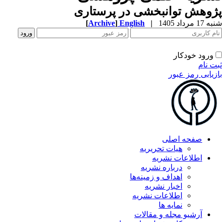
وهش توانبخشی در پرستاری
1 مرداد 1405
|
English
]
Archive
[
ورود خودکار
ت نام
زیابی رمز عبور
صفحه اصلی
هیات تحریریه
اطلاعات نشریه
درباره نشریه
اهداف و زمینه‌ها
اخبار نشریه
اطلاعات نشریه
نمایه ها
آرشیو مجله و مقالات