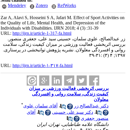
Send citation to:
Mendeley
Zotero
RefWorks
Zar A, Alavi S, Hosseini S A, Jafari M. Effect of Sport Activities on
the Quality of Life, Mental Health, and Depression of the
Individuals with Disabilities. IJRN 2018; 4 (3) :31-39
URL:
http://ijrn.ir/article-1-317-fa.html
زر عبدالصالح، علوی سلمان، حسینی سید علی، جعفری منصور.
بررسی اثربخشی فعالیت ورزشی بر میزان کیفیت زندگی، سلامت
روانی و افسردگی معلولان. نشریه پژوهش توانبخشی در پرستاری.
۱۳۹۷; ۴ (۳) :۳۱-۳۹
URL:
http://ijrn.ir/article-۱-۳۱۷-fa.html
بررسی اثربخشی فعالیت ورزشی بر میزان
کیفیت زندگی، سلامت روانی و افسردگی
معلولان
*
دکتر عبدالصالح زر
،
آقای سلمان علوی
،
دکتر سید علی حسینی
،
آقای
منصور جعفری
دانشگاه علامه طباطبایی، تهران، ایران
چکیده:
(۹۰۶۷ مشاهده)