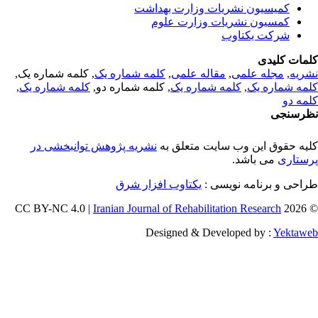
کمیسیون نشریات وزارت بهداشت
کمسیون نشریات وزارت علوم
شرکت یکتاوب
مات کلیدی
ریه
,
مجله علمی
,
مقاله علمی
,
کلمه شماره یک
, کلمه شماره یک,
مه شماره یک
,
کلمه شماره یک
, کلمه شماره دو,
کلمه شماره یک
,
مه دو
رسنجی
یه حقوق این وب سایت متعلق به
نشریه پژوهش توانبخشی در
ستاری
می باشد.
احی و برنامه نویسی :
یکتاوب افزار شرق
Iranian Journal of Rehabilitation Research
© 202
Designed & Developed by :
Yektaw