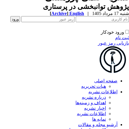
وهش توانبخشی در پرستاری
1 مرداد 1405
|
English
]
Archive
[
ورود خودکار
ت نام
زیابی رمز عبور
صفحه اصلی
هیات تحریریه
اطلاعات نشریه
درباره نشریه
اهداف و زمینه‌ها
اخبار نشریه
اطلاعات نشریه
نمایه ها
آرشیو مجله و مقالات