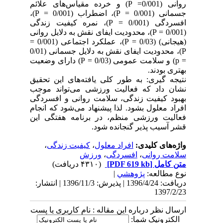
روانی (0/001= P) و خرده مقیاس‌های علائم
جسمانی (0/001 = P)، اضطراب (0/001 = P)،
افسردگی (0/001 = P)، نمره کیفیت زندگی
(0/001 = P)، محدودیت ایفای نقش به دلایل روانی
(هیجانی) (0/03 = P)، عملکرد اجتماعی (0/001 =
P)، محدودیت ایفای نقش به دلایل جسمانی (0/01
= p) و سلامت عمومی (0/03 = P) دارای وضعیت
بهتری بودند.
نتیجه گیری: به طور کلی یافته‌های این تحقیق
نشان داد که فعالیت ورزشی می‌تواند موجب
بهبود کیفیت زندگی، سلامت روانی و افسردگی
افراد معلول بشود. لذا پیشنهاد می‌شود که انجام
فعالیت ورزشی منظم، در برنامه هفتگی این
قشر آسیب پذیر گنجانده شود.
واژه‌های کلیدی:
افراد معلول
،
کیفیت زندگی
،
سلامت روانی
،
افسردگی
،
ورزش
متن کامل
[PDF 619 kb]
(۴۳۱۰ دریافت)
نوع مطالعه:
پژوهشي
|
دریافت: 1396/4/24 | پذیرش: 1396/11/3 | انتشار:
1397/2/23
ارسال نظر درباره این مقاله : نام کاربری یا پست
الکترونیک شما: