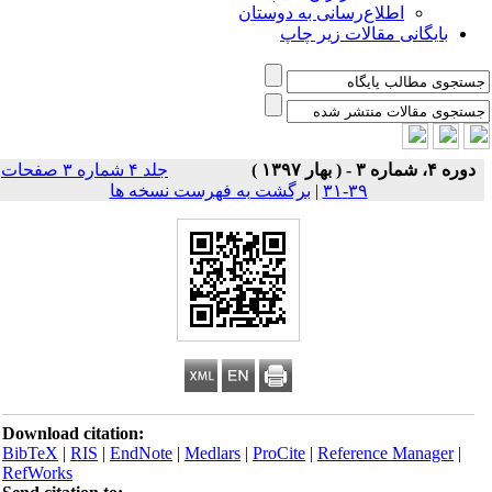
اطلاع‌رسانی به دوستان
بایگانی مقالات زیر چاپ
دوره ۴، شماره ۳ - ( بهار ۱۳۹۷ )
جلد ۴ شماره ۳ صفحات
۳۹-۳۱
|
برگشت به فهرست نسخه ها
Download citation:
BibTeX
|
RIS
|
EndNote
|
Medlars
|
ProCite
|
Reference Manager
|
RefWorks