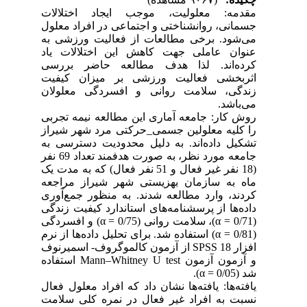
مقدمه: معلولیت، موجب ایجاد اختلالات
جسمانی، روانشناختی و اجتماعی در افراد معلول
می‌شود. برخی مطالعات از فعالیت ورزشی به
عنوان عاملی جهت کاهش این اختلالات یاد
کرده‌اند. لذا هدف مطالعه حاضر بررسی
اثربخشی فعالیت ورزشی بر میزان کیفیت
زندگی، سلامت روانی و افسردگی معلولان
می‌باشد.
روش کار: جامعه آماری این مطالعه نیمه تجربی
را کلیه معلولین جسمی_حرکتی مرد شهر شیراز
تشکیل داده‌اند. به دلیل محدودیت دسترسی به
جامعه مورد نظر، به صورت هدفمند تعداد 69 نفر
(18 نفر غیر فعال و 51 نفر فعال) که به مدت یک
ماه به سازمان بهزیستی شهر شیراز مراجعه
کردند، وارد مطالعه شدند. به منظور جمع‌آوری
داده‌ها از پرسشنامه‌های استاندارد کیفیت زندگی
(0/71 = α)، سلامت روانی (0/75 = α) و افسردگی
(0/81 = α) استفاده شد. برای تحلیل داده‌ها از نرم
افزار 18 SPSS از آزمون کالموگروف- اسمیرنوف
و آزمون آزمون Mann–Whitney U test استفاده
شد (0/05 = α).
یافته‌ها: یافته‌ها نشان داد که افراد معلول فعال
نسبت به افراد غیر فعال در نمره کلی سلامت