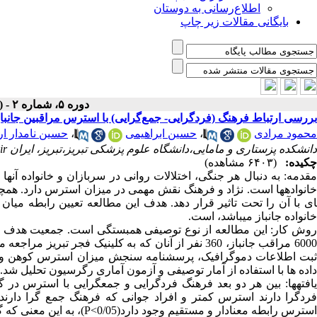
اطلاع‌رسانی به دوستان
بایگانی مقالات زیر چاپ
دوره ۵، شماره ۲ - ( زمستان ۱۳۹۷ )
بررسی ارتباط فرهنگ (فردگرایی- جمع‌گرایی) با استرس مراقبین جانبازان 
محمود مرادی
،
حسین ابراهیمی
،
حسین نامدار ا
دانشکده پزستاری و مامایی،دانشگاه علوم پزشکی تبریز،تبریز، ایران namdarh@tbzmed.ac.ir
چکیده:
(۶۴۰۳ مشاهده)
مقدمه: به دنبال هر جنگی، اختلالات روانی در سربازان و خانواده آنها 
ای با آن را تحت تاثیر قرار دهد. هدف این مطالعه تعیین رابطه می
خانواده جانباز می­باشد، است.
روش­ کار: این مطالعه از نوع توصیفی همبستگی است. جمعیت هدف مراق
6000 مراقب جانباز، 360 نفر از آنان که به کلینیک فجر
ثبت اطلاعات دموگرافیک، پرسشنامه سنجش میزان استرس کوهن و ویل
داده ها با استفاده از آمار توصیفی و آزمون آماری رگرسیون تحلیل شد.
فردگرا دارند استرس کمتر و افراد جوانی که فرهنگ جمع گرا دارند
استرس رابطه معنادار و مستقی