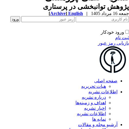
پژوهش توانبخشی در پرستاری
جمعه 16 مرداد 1405
|
English
]
Archive
[
ورود خودکار
ثبت نام
بازیابی رمز عبور
صفحه اصلی
هیات تحریریه
اطلاعات نشریه
درباره نشریه
اهداف و زمینه‌ها
اخبار نشریه
اطلاعات نشریه
نمایه ها
آرشیو مجله و مقالات