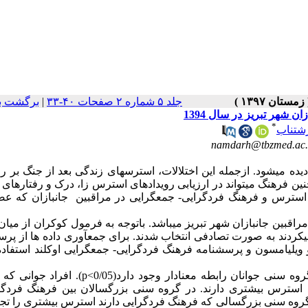
جلد ۵ شماره ۲ صفحات ۴۰-۳۳
|
برگشت ب
شهر تبریز در سال 1394
*
رشتناب
دیده می­شود. ازجمله این اختلالات، استرس­های زندگی بعد از جنگ بر ر
ان استرس و فرهنگ فردگرایی- جمع­گرایی در مراقبین جانبازان که ع
بین جانبازان شهر تبریز می­باشد. باتوجه به فرمول کوکران از میان
 تبریز مراجعه می­کردند به صورت تصادفی انتخاب شدند. برای جمع­آوری داده ها از پ
یامسون و پرسشنامه فرهنگ فردگرایی- جمع­گرایی اوکلند استفاده
یافته­ها: بین هر دو بعد فرهنگ فردگرایی و جمع­گرایی با استرس در گروه سنی جوانان رابطه معنادار وجو
 استرس بیشتری دارند. در گروه سنی بزرگسالان بین فرهنگ فردگرا
م وجود دارد(P<0/05)، به این معنی که گروه سنی بزرگسالی که فرهنگ فردگرایی دارند استرس بیشتری را ت