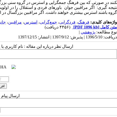
کنند در صورتی که بین فرهنگ جمع­گرایی و استرس در گروه سنی بزرگسال را
نتیجه ­گیری: اگر مراقبین جوان باورهای فردی و استقلال را در اولوی
گروه باشند استرس بیشتری خواهند داشت. اگر مراقبین بزرگسال در اخت
واژه‌های کلیدی:
فرهنگ
،
فردگرایی
،
جمع‌گرایی
،
استرس
،
مراقبین
،
جانب
متن کامل
[PDF 1096 kb]
(۴۴۵۶ دریافت)
نوع مطالعه:
پژوهشي
|
دریافت: 1396/5/10 | پذیرش: 1397/9/12 | انتشار: 1397/12/15
ارسال نظر درباره این مقاله : نام کاربری ی
ارسال پیام 