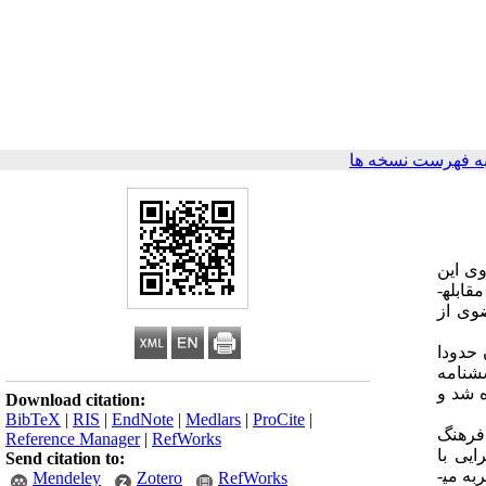
ه فهرست نسخه ها
وی این
خانواده­ها است. نژاد و فرهنگ نقش مهمی در میزان استرس دارد. همچنین فرهنگ می­تواند در ارزیابی رویدادهای استرس زا، درک و رفتار­های مقابله­
ضوی از
 حدودا
رسشنامه
 شد و
Download citation:
BibTeX
|
RIS
|
EndNote
|
Medlars
|
ProCite
|
د دارد(p<0/05). افراد جوانی که فرهنگ
Reference Manager
|
RefWorks
یی با
Send citation to:
جربه می­
Mendeley
Zotero
RefWorks