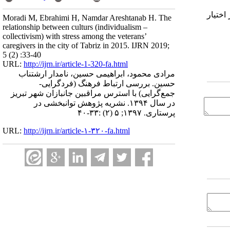
اختیار
Moradi M, Ebrahimi H, Namdar Areshtanab H. The
relationship between culturs (individualism –
collectivism) with stress among the veterans’
caregivers in the city of Tabriz in 2015. IJRN 2019;
5 (2) :33-40
URL:
http://ijrn.ir/article-1-320-fa.html
مرادی محمود، ابراهیمی حسین، نامدار ارشتناب
حسین. بررسی ارتباط فرهنگ (فردگرایی-
جمع‌گرایی) با استرس مراقبین جانبازان شهر تبریز
در سال ۱۳۹۴. نشریه پژوهش توانبخشی در
پرستاری. ۱۳۹۷; ۵ (۲) :۳۳-۴۰
URL:
http://ijrn.ir/article-۱-۳۲۰-fa.html