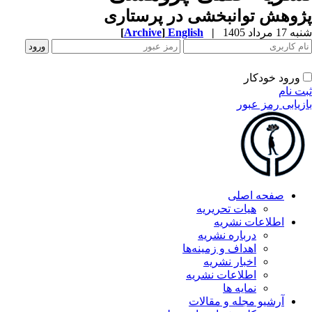
وهش توانبخشی در پرستاری
1 مرداد 1405
|
English
]
Archive
[
ورود خودکار
ت نام
زیابی رمز عبور
صفحه اصلی
هیات تحریریه
اطلاعات نشریه
درباره نشریه
اهداف و زمینه‌ها
اخبار نشریه
اطلاعات نشریه
نمایه ها
آرشیو مجله و مقالات