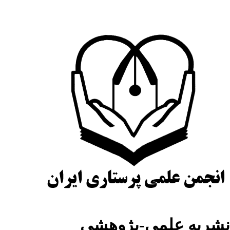
شریه علمی-پژوهشی