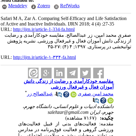
Send citation to:
Mendeley
Zotero
RefWorks
Safari M A, Zar A. Comparing Self-Efficacy and Life Satisfaction
of Active and Inactive Individuals. IJRN 2018; 4 (4) :27-35
URL:
http://ijrn.ir/article-1-334-fa.html
صفری محمد امین، زر عبدالصالح. مقایسه خودکارآمدی و رضایت
از زندگی دانش آموزان فعال و غیرفعال ورزشی. نشریه پژوهش
توانبخشی در پرستاری. ۱۳۹۷; ۴ (۴) :۲۷-۳۵
URL:
http://ijrn.ir/article-۱-۳۳۴-fa.html
مقایسه خودکارآمدی و رضایت از زندگی دانش
آموزان فعال و غیرفعال ورزشی
*
محمد امین صفری
،
عبدالصالح زر
دانشکده ادبیات و علوم انسانی، دانشگاه جهرم،
جهرم، ایران salehzar@gmail.com
چکیده:
(۷۱۶۷ مشاهده)
مقدمه: فعالیت‌های بدنی از قبیل فعالیت‌های
ورزشی گروهی و فعالیت فوق‌برنامه در مدارس
می‌توانند موجبات رشد و سلامت اجتماعی را