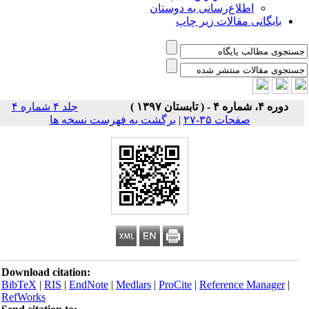
اطلاع‌رسانی به دوستان
بایگانی مقالات زیر چاپ
دوره ۴، شماره ۴ - ( تابستان ۱۳۹۷ )
جلد ۴ شماره ۴
صفحات ۳۵-۲۷
|
برگشت به فهرست نسخه ها
Download citation:
BibTeX
|
RIS
|
EndNote
|
Medlars
|
ProCite
|
Reference Manager
|
RefWorks