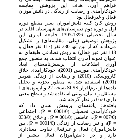
فراهم آورد. هدف این پژوهش مقایسه
خودکارآمدی و رضایت از زندگی در دانش‌آموزان
فعال و غیرفعال بود.
روش کار: کلیه دانش‌آموزان پسر مقطع دوره
اول و دوره دوم دبیرستان‌های شهرستان اقلید در
سال تحصیلی 1396-1395 جامعه آماری این
پژوهش توصیفی (علی- مقایسه‌ای) را تشکیل
می‌دادند که از بین آنها 230 نفر (117 نفر فعال و
113 نفر غیر فعال) به روش تصادفی طبقه‌ای به
عنوان نمونه آماری انتخاب شدند. به منظور جمع
آوری اطلاعات از پرسش‌نامه‌های ابعاد
خودکارآمدی موریس (2001)، خودکارآمدی خلاق
کارووسکی (2010) و رضایت از زندگی هیوبنر
(2001) استفاده شد. به منظور تجزیه و تحلیل
داده‌ها از نرم‌افزار SPSS نسخه 22 و آزمون‌های t
مستقل و u مان-ویتنی استفاده شد و سطح معنی
داری 05/0 در نظر گرفته شد.
یافته‌ها: یافته‌های پژوهش نشان داد که
خودکارآمدی تحصیلی (0001/0 = P)، اجتماعی
(007/0 = P)،، عاطفی (001/0 = P)، و خلاق (033/0
= P)، و نیز رضایت از زندگی (0001/0 = P)، بین
دانش‌آموزان فعال و غیرفعال تفاوت معناداری
دارد و در دانش‌آموزان فعال بیشتر از