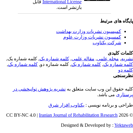
International License
قابل
بازنشر است.
یگاه های مرتبط
کمیسیون نشریات وزارت بهداشت
کمسیون نشریات وزارت علوم
شرکت یکتاوب
مات کلیدی
ریه
,
مجله علمی
,
مقاله علمی
,
کلمه شماره یک
, کلمه شماره یک,
مه شماره یک
,
کلمه شماره یک
, کلمه شماره دو,
کلمه شماره یک
,
مه دو
رسنجی
یه حقوق این وب سایت متعلق به
نشریه پژوهش توانبخشی در
ستاری
می باشد.
احی و برنامه نویسی :
یکتاوب افزار شرق
Iranian Journal of Rehabilitation Research
© 202
Designed & Developed by :
Yektaw