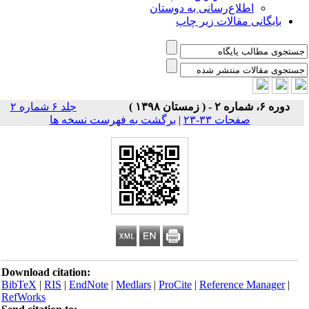
اطلاع‌رسانی به دوستان
بایگانی مقالات زیر چاپ
دوره ۶، شماره ۲ - ( زمستان ۱۳۹۸ )
جلد ۶ شماره ۲
صفحات ۳۳-۲۳
|
برگشت به فهرست نسخه ها
Download citation:
BibTeX
|
RIS
|
EndNote
|
Medlars
|
ProCite
|
Reference Manager
|
RefWorks