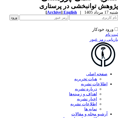
وهش توانبخشی در پرستاری
1 مرداد 1405
|
English
]
Archive
[
ورود خودکار
ت نام
زیابی رمز عبور
صفحه اصلی
هیات تحریریه
اطلاعات نشریه
درباره نشریه
اهداف و زمینه‌ها
اخبار نشریه
اطلاعات نشریه
نمایه ها
آرشیو مجله و مقالات