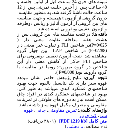
نمونه های خون 24 ساعت قبل از اولین جلسه و
48 ساعت پس از آخرین جلسه تمرینی پس از 12
ساعت حالت ناشتا گرفته شد. به منظور مقایسه
درون گروهی از آزمون t همبسته و جهت مقایسه
های بین گروهی از آزمون آنالیز واریانس دوطرفه
و آزمون تعقیبی بونفرونی استفاده شد.
یافته ها:
در نتیجه مقایسه های بین گروهی پس از
هشت هفته مداخله تفاوت معنی دار (
P=0/025)در شاخص FLI و تفاوت غیر معنی دار
(P=0/288) در شاخص LAP بین چهار گروه
مشاهده شد. نتیجه آزمون تعقیبی بونفرونی برای
شاخص FLI حاکی از کاهش معنی دار این
شاخص در گروه تمرین+دارونما در مقایسه با
گروه دارونما بود( P=0/008 ).
نتیجه گیری:
نتایج پژوهش حاضر نشان میدهد
قهوه سبز دارای یک پتانسیل بالقوه جهت بهبود
شاخصهای عملکرد کبدی نمیباشد. به طور کلی،
بهبود در شاخصهای عملکرد کبدی در افراد چاق
ممکن است نیاز به دوره های طولانی تر تمرینات
مقاومتی و مصرف مکمل قهوه سبز داشته باشد.
واژه‌های کلیدی:
تمرین مقاومتی
،
چاقی
،
قهوه
سبز
،
کبد چرب
متن کامل
[PDF 1219 kb]
(۳۸۰۱ دریافت)
نوع مطالعه:
پژوهشي
|