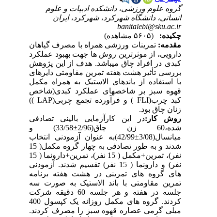
گروه علوم ورزشی، دانشکده ادبیات و علوم
انسانی، دانشگاه شهرکرد، شهرکرد، ایران
banitalebi@sku.ac.ir
چکیده:
(۵۶۰۵ مشاهده)
مقدمه:
تمرینات ورزشی همراه با مصرف گیاهان
دارویی، از موثرترین روش ها جهت بهبود عملکرد
کبدی در افراد چاق میباشد. هدف از این پژوهش
بررسی تأثیر هشت هفته تمرین مقاومتی دایرهای
با استفاده از باندهای الاستیک به همراه مکمل
قهوه سبز بر شاخصهای عملکرد کبدی(شاخص
کبد چرب(FLI ) و فرآورده تجمع چربی(LAP ))
زنان چاق بود.
روش کار:
در این کارآزمایی بالینی تصادفی
شده،60 زن چاق(2/96±33/58) و
میانسال(3/08±42/99)به عنوان آزمودنی انتخاب
شدند و به طور تصادفی به چهار گروه مکمل( 15
نفر)، تمرین+مکمل ( 15 نفر)، تمرین+دارونما ( 15
نفر) و دارونما ( 15 نفر) تقسیم شدند. آزمودنی
های گروه های تمرینی در هشت هفته برنامه
تمرین مقاومتی با باند الاستیک به صورت سه
جلسه در هفته و هر جلسه 60 دقیقه شرکت
کردند. گروه های مکمل روزانه یک کپسول 400
میلی گرمی عصاره قهوه سبز را مصرف کردند.