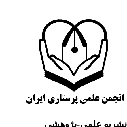
شریه علمی-پژوهشی