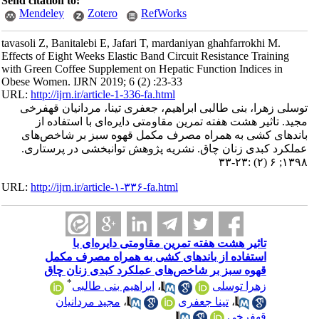
Send citation to:
Mendeley
Zotero
RefWorks
tavasoli Z, Banitalebi E, Jafari T, mardaniyan ghahfarrokhi M.
Effects of Eight Weeks Elastic Band Circuit Resistance Training
with Green Coffee Supplement on Hepatic Function Indices in
Obese Women. IJRN 2019; 6 (2) :23-33
URL:
http://ijrn.ir/article-1-336-fa.html
توسلی زهرا، بنی طالبی ابراهیم، جعفری تینا، مردانیان قهفرخی
مجید. تاثیر هشت هفته تمرین مقاومتی دایره‌ای با استفاده از
باندهای کشی به همراه مصرف مکمل قهوه‌ سبز بر شاخص‌های
عملکرد کبدی زنان چاق. نشریه پژوهش توانبخشی در پرستاری.
۱۳۹۸; ۶ (۲) :۲۳-۳۳
URL:
http://ijrn.ir/article-۱-۳۳۶-fa.html
تاثیر هشت هفته تمرین مقاومتی دایره‌ای با
استفاده از باندهای کشی به همراه مصرف مکمل
قهوه‌ سبز بر شاخص‌های عملکرد کبدی زنان چاق
*
زهرا توسلی
،
ابراهیم بنی طالبی
،
تینا جعفری
،
مجید مردانیان
قهفرخی