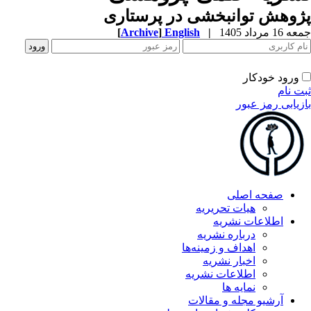
وهش توانبخشی در پرستاری
1 مرداد 1405
|
English
]
Archive
[
ورود خودکار
ت نام
زیابی رمز عبور
صفحه اصلی
هیات تحریریه
اطلاعات نشریه
درباره نشریه
اهداف و زمینه‌ها
اخبار نشریه
اطلاعات نشریه
نمایه ها
آرشیو مجله و مقالات