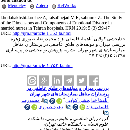
Send citation to:
Mendeley
Zotero
RefWorks
khodabakhshi-koolaee A, falsafinejad M R, sabourei Z. The Study
of the Dimensions and Components of Emotional Divorce in
married nurses in Tehran hospitals. IJRN 2019; 5 (3) :39-47
URL:
http://ijrn.ir/article-1-352-fa.html
خدابخشی کولایی آناهیتا، فلسفی نژاد محمدرضا، صبوری زهره.
ﺑﺮرﺳﯽ ﻣﯿﺰان و ﻣﻮﻟﻔﻪ‌ﻫﺎی ﻃﻼق ﻋﺎﻃﻔﯽ در پرستاران متاهل
ﺑﯿﻤﺎرﺳﺘﺎن‌ﻫﺎی ﺷﻬﺮ ﺗﻬﺮان. نشریه پژوهش توانبخشی در پرستاری.
۱۳۹۸; ۵ (۳) :۳۹-۴۷
URL:
http://ijrn.ir/article-۱-۳۵۲-fa.html
ﺑﺮرﺳﯽ ﻣﯿﺰان و ﻣﻮﻟﻔﻪ‌ﻫﺎی ﻃﻼق ﻋﺎﻃﻔﯽ در
پرستاران متاهل ﺑﯿﻤﺎرﺳﺘﺎن‌ﻫﺎی ﺷﻬﺮ ﺗﻬﺮان
*
آناهیتا خدابخشی کولایی
،
محمدرضا
فلسفی نژاد
،
زهره صبوری
گروه روان شناسی و علوم تربیتی، دانشکده
علوم انسانی، دانشگاه خاتم، تهران،
ایرانa.khodabakhshid@khatam.ac.ir