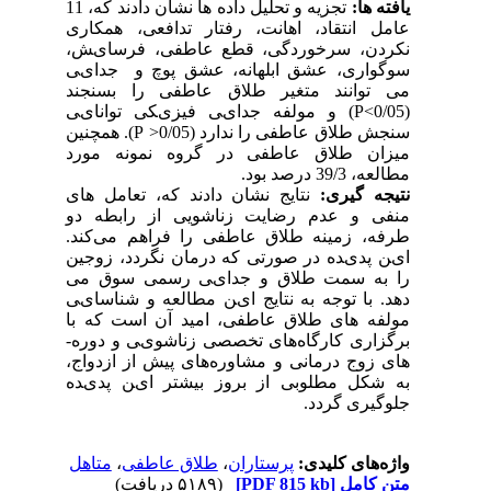
یافته­ ها:
تجزیه و تحلیل داده ها نشان دادند که، 11
ﻋﺎﻣﻞ اﻧﺘﻘﺎد، اﻫﺎﻧﺖ، رﻓﺘﺎر ﺗﺪاﻓﻌﯽ، ﻫﻤﮑﺎری
ﻧﮑﺮدن، ﺳﺮﺧﻮردﮔﯽ، قطع عاطفی، ﻓﺮﺳﺎیﺶ،
ﺳﻮﮔﻮاری، ﻋﺸﻖ اﺑﻠﻬﺎﻧﻪ، ﻋﺸﻖ ﭘﻮچ و ﺟﺪایﯽ
ﻣﯽ ﺗﻮاﻧﻨﺪ ﻣﺘﻐﯿﺮ ﻃﻼق ﻋﺎﻃﻔﯽ را ﺑﺴﻨﺠﻨﺪ
(0/05>
P
) و ﻣﻮﻟﻔﻪ ﺟﺪایﯽ ﻓﯿﺰیﮑﯽ ﺗﻮاﻧﺎیﯽ
ﺳﻨﺠﺶ ﻃﻼق ﻋﺎﻃﻔﯽ را ﻧﺪارد (0/05<
P
). ﻫﻤﭽﻨﯿﻦ
ﻣﯿﺰان ﻃﻼق ﻋﺎﻃﻔﯽ در ﮔﺮوه ﻧﻤﻮﻧﻪ ﻣﻮرد
ﻣﻄﺎﻟﻌﻪ، 39/3 درﺻﺪ ﺑﻮد.
نتیجه­ گیری:
نتایج نشان دادند که، تعامل های
منفی و عدم رضایت زناشویی از راﺑﻄﻪ دو
طرفه، زﻣﯿﻨﻪ ﻃﻼق ﻋﺎﻃﻔﯽ را ﻓﺮاﻫﻢ ﻣﯽﮐﻨﺪ.
ایﻦ ﭘﺪیﺪه در ﺻﻮرﺗﯽ ﮐﻪ درﻣﺎن ﻧﮕﺮدد، زوﺟﯿﻦ
را ﺑﻪ ﺳﻤﺖ ﻃﻼق و ﺟﺪایﯽ رﺳﻤﯽ ﺳﻮق ﻣﯽ
دﻫﺪ. ﺑﺎ ﺗﻮﺟﻪ به نتایج ایﻦ ﻣﻄﺎﻟﻌﻪ و ﺷﻨﺎﺳﺎیﯽ
ﻣﻮﻟﻔﻪ ﻫﺎی ﻃﻼق ﻋﺎﻃﻔﯽ، اﻣﯿﺪ آن اﺳﺖ ﮐﻪ ﺑﺎ
ﺑﺮﮔﺰاری ﮐﺎرﮔﺎه­ﻫﺎی ﺗﺨﺼﺼﯽ زﻧﺎﺷﻮیﯽ و دوره­
ﻫﺎی زوج درﻣﺎﻧﯽ و ﻣﺸﺎوره­ﻫﺎی ﭘﯿﺶ از ازدواج،
ﺑﻪ ﺷﮑﻞ ﻣﻄﻠﻮﺑﯽ از ﺑﺮوز ﺑﯿﺸﺘﺮ ایﻦ ﭘﺪیﺪه
ﺟﻠﻮﮔﯿﺮی ﮔﺮدد.
واژه‌های کلیدی:
پرستاران
،
طلاق عاطفی
،
متاهل
متن کامل
[PDF 815 kb]
(۵۱۸۹ دریافت)