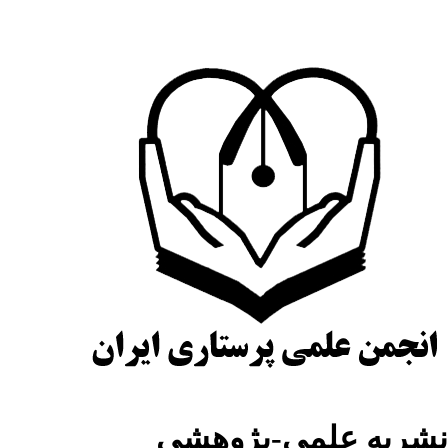
نشریه علمی-پژوهشی