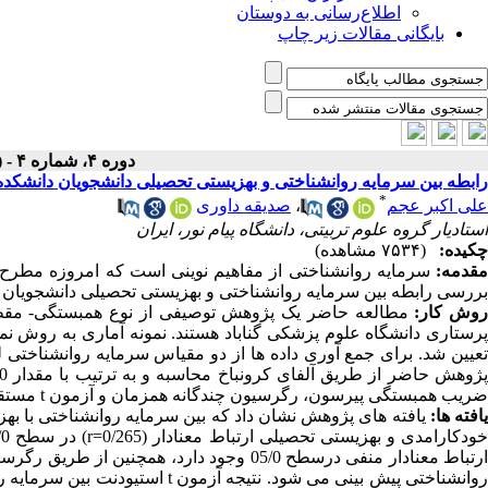
اطلاع‌رسانی به دوستان
بایگانی مقالات زیر چاپ
دوره ۴، شماره ۴ - ( تابستان ۱۳۹۷ )
رابطه بین سرمایه روانشناختی و بهزیستی تحصیلی دانشجویان دانشکد
*
علی اکبر عجم
،
صدیقه داوری
استادیار گروه علوم تربیتی، دانشگاه پیام نور، ایران
چکیده:
(۷۵۳۴ مشاهده)
مقدمه:
سرمایه روانشناختی از مفاهیم نوینی است که امروزه مطرح 
بررسی رابطه بین سرمایه روانشناختی و بهزیستی تحصیلی دانشجویان پرستاری 
وش کار:
مطالعه حاضر یک پژوهش توصیفی از نوع همبستگی- مقط
عیین شد. برای جمع آوری داده ها از دو مقیاس سرمایه روانشناختی لوتانز(2007) و بهزیستی تحصیلی پیترنین(2014)، ا
ژوهش حاضر از طریق آلفای کرونباخ محاسبه و به ترتیب با مقدار 80/0، 61/0 تایید گردید. تحلیل داده ها با نرم افزار
ضریب همبستگی پیرسون، رگرسیون چندگانه همزمان و آزمون
t
مستقل
افته ها:
یافته های پژوهش نشان داد که بین سرمایه روانشناختی با به
ودکارامدی و بهزیستی تحصیلی ارتباط معنادار (
r=0/265
) در سطح 01/0 و بین امیدواری (
وانشناختی پیش بینی می شود. نتیجه آزمون
t
استیودنت بین سرمایه ر