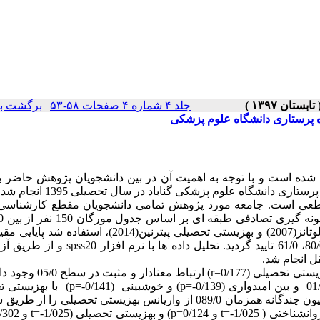
جلد ۴ شماره ۴ صفحات ۵۸-۵۳
|
برگشت به
ه پرستاری دانشگاه علوم پزشکی
شده است و با توجه به اهمیت آن در بین دانشجویان پژوهش حاضر ب
دانشگاه علوم پزشکی گناباد در سال تحصیلی 1395 انجام شد.
عی است. جامعه مورد پژوهش تمامی دانشجویان مقطع کارشناسی
ستفاده شد
پایایی مق
spss20
و از طریق آزم
 انجام شد.
زیستی تحصیلی (
r=0/177
) ارتباط معنادار و مثبت در 
p=-0/139
) و خوشبینی (
p=-0/141
) با بهزیستی 
ارتباط معنادار منفی درسطح 05/0 وجود دارد، همچنین از طریق رگرسیون چندگانه همزمان 089/0 از واریانس بهزیستی تحصیلی
وانشناختی (
t=-1/025
و
p=0/124
) و بهزیستی تحصیلی (
t=-1/025
و
/302