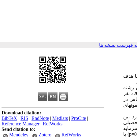
 فهرست نسخه ها
ا هدف
 رشته
پرستاری دانشگاه علوم پزشکی گناباد هستند. نمونه آماری به روش نمونه گیری تصادفی طبقه ای بر اساس جدول مورگان 150 نفر از بین 220 نفر
یاس در
ونهای
Download citation:
سطح 05/0 وجود دارد. بین
BibTeX
|
RIS
|
EndNote
|
Medlars
|
ProCite
|
تحصیلی
Reference Manager
|
RefWorks
 را از طریق سرمایه
Send citation to:
p=0
) با
Mendeley
Zotero
RefWorks