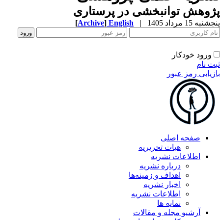
پژوهش توانبخشی در پرستاری
پنجشنبه 15 مرداد 1405
|
English
]
Archive
[
ورود خودکار
ثبت نام
بازیابی رمز عبور
صفحه اصلی
هیات تحریریه
اطلاعات نشریه
درباره نشریه
اهداف و زمینه‌ها
اخبار نشریه
اطلاعات نشریه
نمایه ها
آرشیو مجله و مقالات