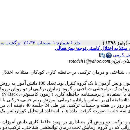
جلد ۶ شماره ۱ صفحات ۳۳-۲۶
|
برگشت به 
بتلا به اختلال کاستی توجه/ بیش‌فعالی
ضل کرمی
sotodeh۱@ya
 شناختی و درمان ترکیبی بر حافظه کاری کودکان مبتلا به اختلال 
روش پژوهش حاضر از نوع نیمه تجربی، از نوع پیش ­آزمون و پس ­آزمون با یک گروه کنترل بود. تعداد 0
روه 25 نفری کنترل و آزمایش نوروفیدبک، توانبخشی شناختی و گروه آزمایش ترکیبی از دو روش نور
 با استفاده از پرسشنامه حافظه کاری (آزمون کامپیوتری
N-Back
) 
گرفت. همچنین جلسات نوروفیدبک در طول 5 هفته، هفته ­ای دو جلسه 40 دقیقه­ ای بر اساس پارادایم درمانی آموزش ریتم حسی-حرکت
از دستگاه پروکامپ و جلسات توانبخشی شناختی در 14 جلسه طی دو روز در هفته و جلسات ترک
 هفته­ ای سه جلسه صورت گرفت. داده ­ها با استفاده از تحلیل کوواریانس ی
و ترکیب دو روش اثر معناداری بر بهبود حافظ کاری دانش ­آموزان مب
آموزانی که در گروه آزمایش تحت درمان توانبخشی شناختی، ترکیب دو