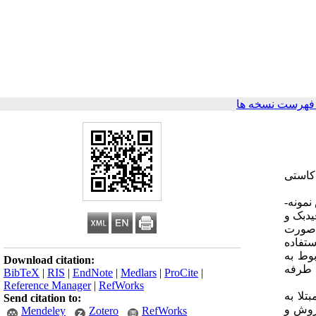
فهرست نسخه ها
کاستی
10 دانش آموز به روش نمونه­
وفیدبک و
صورت
ی با استفاده
یبی نیز طی 24 جلسه 40 دقیقه­ ای مربوط به
Download citation:
ک طرفه
BibTeX
|
RIS
|
EndNote
|
Medlars
|
ProCite
|
Reference Manager
|
RefWorks
تلا به
Send citation to:
 روش و
Mendeley
Zotero
RefWorks