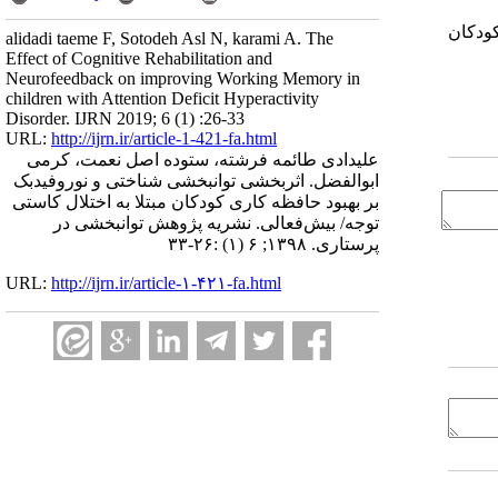
کودکان
alidadi taeme F, Sotodeh Asl N, karami A. The
Effect of Cognitive Rehabilitation and
Neurofeedback on improving Working Memory in
children with Attention Deficit Hyperactivity
Disorder. IJRN 2019; 6 (1) :26-33
URL:
http://ijrn.ir/article-1-421-fa.html
علیدادی طائمه فرشته، ستوده اصل نعمت، کرمی
ابوالفضل. اثربخشی توانبخشی شناختی و نوروفیدبک
بر بهبود حافظه کاری کودکان مبتلا به اختلال کاستی
توجه/ بیش‌فعالی. نشریه پژوهش توانبخشی در
پرستاری. ۱۳۹۸; ۶ (۱) :۲۶-۳۳
URL:
http://ijrn.ir/article-۱-۴۲۱-fa.html