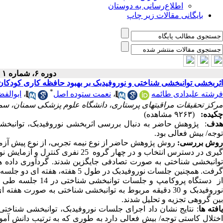
اطلاع‌رسانی به دوستان
بایگانی مقالات زیر چاپ
دوره ۶، شماره ۱ - ( پاییز ۱۳۹۸ )
اثربخشی توانبخشی شناختی و نوروفیدبک بر بهبود حافظه کاری کودکان م
*
فرشته علیدادی طائمه
،
نعمت ستوده اصل
،
ابوالف
مرکز تحقیقات مراقبتهای پرستاری، دانشگاه علوم پزشکی سمنان، سمنان، ایرانhoo.com
چکیده:
(۹۲۶۳ مشاهده)
هدف
: پژوهش حاضر به دنبال بررسی اثربخشی نوروفیدبک، توانبخشی
توجه/ بیش­ فعالی بود.
وش بررسی:
گیری در دسترس انتخاب و در چهار گ
وانبخشی شناختی به صورت تصادفی جایگزین شدند. گردآوری داده ­ها
نوروفیدبک و 30 دقیقه مربوط به توانبخشی شناختی به صورت
بین گروهی تجزیه و تحلیل شدند.
افته­ ها
: نتایج نشان داد اجرای جلسات نوروفیدبک، توانبخشی شناختی 
اختلال کاستی توجه/ بیش ­فعالی دارد به طوری که به ترتیب دانش­ 