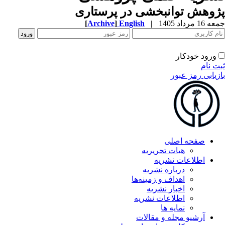
پژوهش توانبخشی در پرستاری
جمعه 16 مرداد 1405
|
English
]
Archive
[
ورود خودکار
ثبت نام
بازیابی رمز عبور
صفحه اصلی
هیات تحریریه
اطلاعات نشریه
درباره نشریه
اهداف و زمینه‌ها
اخبار نشریه
اطلاعات نشریه
نمایه ها
آرشیو مجله و مقالات