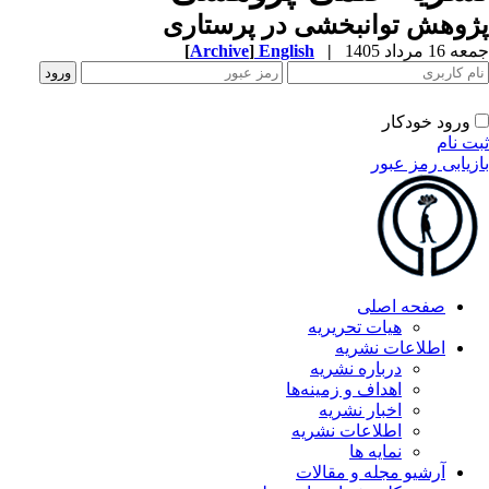
پژوهش توانبخشی در پرستاری
جمعه 16 مرداد 1405
|
English
]
Archive
[
ورود خودکار
ثبت نام
بازیابی رمز عبور
صفحه اصلی
هیات تحریریه
اطلاعات نشریه
درباره نشریه
اهداف و زمینه‌ها
اخبار نشریه
اطلاعات نشریه
نمایه ها
آرشیو مجله و مقالات