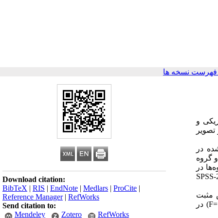
فهرست نسخه ها
یکی و
تصویر
ده در
در دو گروه
وه‌ها در
SPSS-
Download citation:
BibTeX
|
RIS
|
EndNote
|
Medlars
|
ProCite
|
ش مثبت
Reference Manager
|
RefWorks
F=
) در
Send citation to:
Mendeley
Zotero
RefWorks