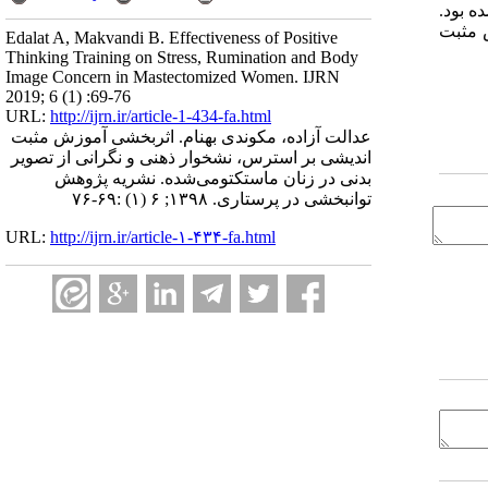
ه بود.
ش مثبت
Edalat A, Makvandi B. Effectiveness of Positive
Thinking Training on Stress, Rumination and Body
Image Concern in Mastectomized Women. IJRN
2019; 6 (1) :69-76
URL:
http://ijrn.ir/article-1-434-fa.html
عدالت آزاده، مکوندی بهنام. اثربخشی آموزش مثبت
اندیشی بر استرس، نشخوار ذهنی و نگرانی از تصویر
بدنی در زنان ماستکتومی‌شده. نشریه پژوهش
توانبخشی در پرستاری. ۱۳۹۸; ۶ (۱) :۶۹-۷۶
URL:
http://ijrn.ir/article-۱-۴۳۴-fa.html