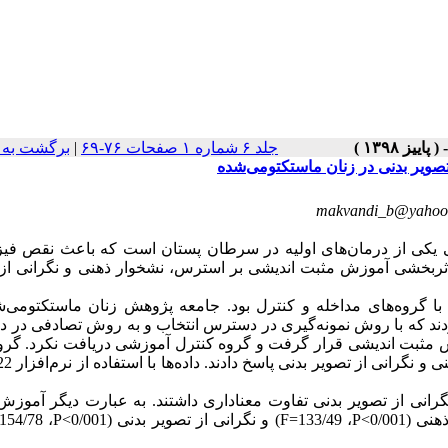
جلد ۶ شماره ۱ صفحات ۷۶-۶۹
|
برگشت به 
صویر بدنی در زنان ماستکتومی‌شده
 یکی از درمان‌های اولیه در سرطان پستان است که باعث نقص فیز
اثربخشی آموزش مثبت اندیشی بر استرس، نشخوار ذهنی و نگرانی از 
با گروه‌های مداخله و کنترل بود. جامعه پژوهش زنان ماستکتومی‌ش
فا شهر اهواز در سال 1396 بودند. نمونه پژوهش 40 نفر بودند که با روش نمونه‌گیری در دسترس انتخاب و به روش تصادفی 
خله 8 جلسه 90 دقیقه‌ای تحت آموزش مثبت اندیشی قرار گرفت و گروه کنترل آموزشی دریافت نکرد. گر
گرانی از تصویر بدنی پاسخ دادند. داده‌ها با استفاده از نرم‌افزار
22
رانی از تصویر بدنی تفاوت معناداری داشتند. به عبارت دیگر آموز
 (0/001
P<
، 133/49
F=
) و نگرانی از تصویر بدنی (0/001
P<
، 154/78