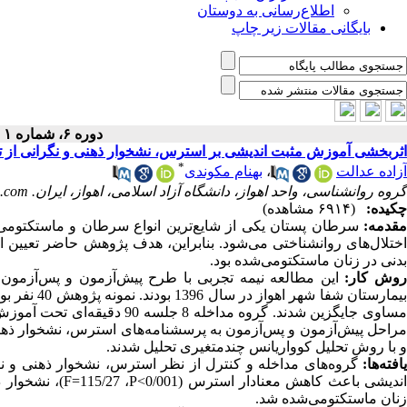
اطلاع‌رسانی به دوستان
بایگانی مقالات زیر چاپ
دوره ۶، شماره ۱ - ( پاییز ۱۳۹۸ )
اثربخشی آموزش مثبت اندیشی بر استرس، نشخوار ذهنی و نگرانی از ت
*
آزاده عدالت
،
بهنام مکوندی
گروه روانشناسی، واحد اهواز، دانشگاه آزاد اسلامی، اهواز، ایران. makvandi_b@yahoo.com
چکیده:
(۶۹۱۴ مشاهده)
قدمه:
سرطان پستان یکی از شایع‌ترین انواع سرطان و ماستکتومی
اختلال‌های روانشناختی می‌شود. بنابراین، هدف پژوهش حاضر تعیین 
بدنی در زنان ماستکتومی‌شده بود.
وش کار:
این مطالعه نیمه تجربی با طرح پیش‌آزمون و پس‌آزمون 
بیمارستان ش
مساوی جایگزین شدند. گروه مدا
مراحل پیش‌آزمون و پس‌آزمون به پرسشنامه‌های استرس، نشخوار ذهنی و ن
و با روش تحلیل کوواریانس چندمتغیری تحلیل شدند.
افته‌ها:
گروه‌های مداخله و کنترل از نظر استرس، نشخوار ذهنی و نگ
ندیشی باعث کاهش معنادار استرس (0/001
P<
، 115/27
F=
)، نشخوار ذهنی
زنان ماستکتومی‌شده شد.