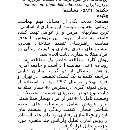
تهران، ایران bahareh.mirahmadi@yahoo.com
چکیده:
(۶۵۸۴ مشاهده)
چکیده
مقدمه:
دیابت یکی از مسایل مهم بهداشت
درمانی محسوب می­شود. این بیماری از اساسی ­
ترین بیماری­های مزمن و از عوامل تهدید کننده
جامعه به شمار می­رود. این پژوهش با هدف
مقایسه راهبردهای تنظیم شناختی هیجان،
سیستم­ های مغزی رفتاری و کیفیت زندگی در
افراد مبتلا به بیماری دیابت انجام شد.
روش ­کار:
مطالعه حاضر یک مطالعه پس ­
رویدادی (علی ­مقایسه ای) است و جامعه آماری
پژوهش متشکل از دو گروه بیماران دیابتی
مراجعه کننده به یک کلینیک تخصصی در تهران و
افراد بهنجار درسال 1397 بود. با استفاده از
روش­ نمونه­ گیری دردسترس 40 بیمار مبتلا به
دیابت نوع دو در متغیرهای جنسیت، تحصیلات و
وضعیت تاهل با 40 نفر از افراد بهنجار همتا شدند.
ابزار پژوهش شامل پرسشنامه ­های تنظیم
شناختی هیجان، کیفیت زندگی و سیستم­ های
بازداری/فعال­سازی رفتاری بود. داده ­ها با استفاده
از روش­ آماری تحلیل واریانس چند متغیره مورد
تجزیه و تحلیل قرار گرفت.