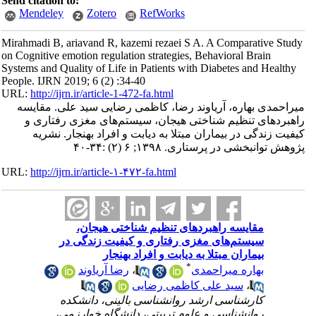
Send citation to:
Mendeley
Zotero
RefWorks
Mirahmadi B, ariavand R, kazemi rezaei S A. A Comparative Study
on Cognitive emotion regulation strategies, Behavioral Brain
Systems and Quality of Life in Patients with Diabetes and Healthy
People. IJRN 2019; 6 (2) :34-40
URL:
http://ijrn.ir/article-1-472-fa.html
میراحمدی بهاره، آریاوند رضا، کاظمی رضایی سید علی. مقایسه
راهبردهای تنظیم شناختی هیجان، سیستم‌های مغزی رفتاری و
کیفیت زندگی در بیماران مبتلا به دیابت و افراد بهنجار. نشریه
پژوهش توانبخشی در پرستاری. ۱۳۹۸; ۶ (۲) :۳۴-۴۰
URL:
http://ijrn.ir/article-۱-۴۷۲-fa.html
مقایسه راهبردهای تنظیم شناختی هیجان،
سیستم‌های مغزی رفتاری و کیفیت زندگی در
بیماران مبتلا به دیابت و افراد بهنجار
*
بهاره میراحمدی
،
رضا آریاوند
،
سید علی کاظمی رضایی
کارشناسی ارشد روانشناسی بالینی، دانشکده
روانشناسی و علوم تربیتی، دانشگاه خوارزمی،