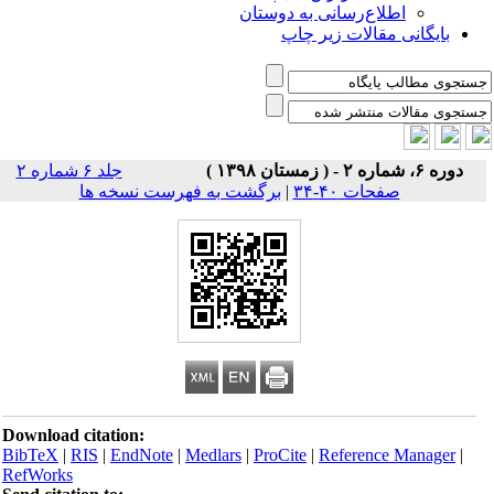
اطلاع‌رسانی به دوستان
بایگانی مقالات زیر چاپ
دوره ۶، شماره ۲ - ( زمستان ۱۳۹۸ )
جلد ۶ شماره ۲
صفحات ۴۰-۳۴
|
برگشت به فهرست نسخه ها
Download citation:
BibTeX
|
RIS
|
EndNote
|
Medlars
|
ProCite
|
Reference Manager
|
RefWorks