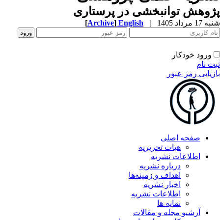
وهش توانبخشی در پرستاری
1 مرداد 1405
|
English
]
Archive
[
ورود خودکار
ت نام
زیابی رمز عبور
صفحه اصلی
هیات تحریریه
اطلاعات نشریه
درباره نشریه
اهداف و زمینه‌ها
اخبار نشریه
اطلاعات نشریه
نمایه ها
آرشیو مجله و مقالات