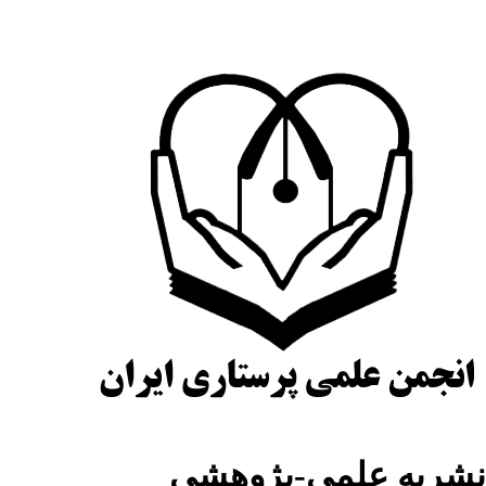
شریه علمی-پژوهشی