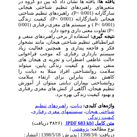
یافته­ ها:
یافته­ ها نشان داد که بین دو گروه در
متغیرهای راهبردهای تنظیم شناختی هیجانی
سازگارانه (0/001 >
P
)، راهبردهای تنظیم شناختی
هیجانی ناسازگارانه (0/001 >
P
)، کیفیت زندگی
(0/001 >
P
) و سیستم­ های مغزی-رفتاری (0/001
>
P
) تفاوت معنی­ داری وجود دارد.
نتیجه­ گیری:
استفاده از برخی راهبردهای منفی و
غیرانطباقی تنظیم شناختی هیجان، مانند نشخوار
فکر و فاجعه­ پنداری و همچنین فعالیت زیاد
سیستم­ بازداری رفتاری که موجب فراخوانی
حالت عاطفی اضطراب و تجربه­ ی هیجان­ های
منفی می­شود و کیفیت زندگی پایین، می­تواند
سلامت روانشناختی افراد مبتلا به دیابت را
کاهش دهد. بنابراین برای ارتقاء سلامت
روانشناختی بیماران دیابتی می­توان از آموزش
تنظیم هیجان، آگاهی از کنش ­های مغزی رفتاری
و بهبود کیفیت زندگی بهره برد.
واژه‌های کلیدی:
دیابت
،
راهبردهای تنظیم
شناختی هیجان
،
سیستمهای مغزی رفتاری
،
کیفیت زندگی
متن کامل
[PDF 683 kb]
(۳۸۲۶ دریافت)
نوع مطالعه:
پژوهشي
|
دریافت: 1398/3/6 | پذیرش: 1398/5/18 | انتشار: