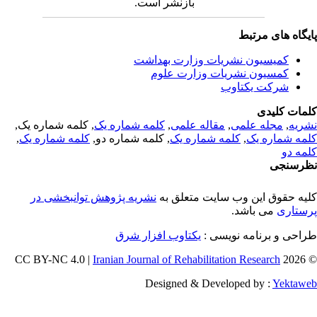
بازنشر است.
یگاه های مرتبط
کمیسیون نشریات وزارت بهداشت
کمسیون نشریات وزارت علوم
شرکت یکتاوب
مات کلیدی
ریه
,
مجله علمی
,
مقاله علمی
,
کلمه شماره یک
, کلمه شماره یک,
مه شماره یک
,
کلمه شماره یک
, کلمه شماره دو,
کلمه شماره یک
,
مه دو
رسنجی
یه حقوق این وب سایت متعلق به
نشریه پژوهش توانبخشی در
ستاری
می باشد.
احی و برنامه نویسی :
یکتاوب افزار شرق
Iranian Journal of Rehabilitation Research
© 202
Designed & Developed by :
Yektaw