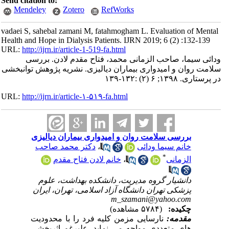
Send citation to:
Mendeley
Zotero
RefWorks
vadaei S, sahebal zamani M, fatahmogham L. Evaluation of Mental
Health and Hope in Dialysis Patients. IJRN 2019; 6 (2) :132-139
URL:
http://ijrn.ir/article-1-519-fa.html
ودائی سیما، صاحب الزمانی محمد، فتاح مقدم لادن. بررسی
سلامت روان و امیدواری بیماران دیالیزی. نشریه پژوهش توانبخشی
در پرستاری. ۱۳۹۸; ۶ (۲) :۱۳۲-۱۳۹
URL:
http://ijrn.ir/article-۱-۵۱۹-fa.html
بررسی سلامت روان و امیدواری بیماران دیالیزی
خانم سیما ودائی
،
دکتر محمد صاحب
*
الزمانی
،
خانم لادن فتاح مقدم
دانشیار گروه مدیریت، دانشکده بهداشت، علوم
پزشکی تهران دانشگاه آزاد اسلامی، تهران، ایران
m_szamani@yahoo.com
چکیده:
(۵۷۸۴ مشاهده)
مقدمه:
نارسایی مزمن کلیه فرد را با محدودیت
های متعددی مواجه می نماید. علیرغم اثربخشی