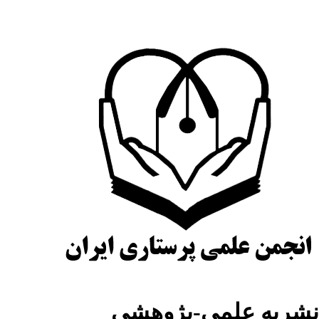
شریه علمی-پژوهشی