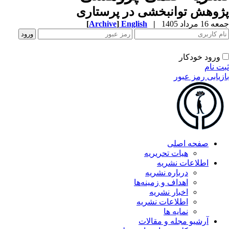
وهش توانبخشی در پرستاری
1 مرداد 1405
|
English
]
Archive
[
ورود خودکار
ت نام
زیابی رمز عبور
صفحه اصلی
هیات تحریریه
اطلاعات نشریه
درباره نشریه
اهداف و زمینه‌ها
اخبار نشریه
اطلاعات نشریه
نمایه ها
آرشیو مجله و مقالات