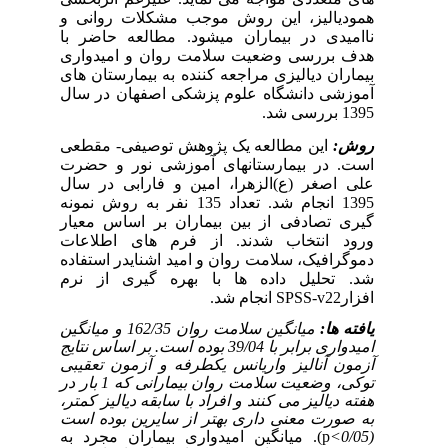
همودیالیز، این روش موجب مشکلات روانی و
ناامیدی در بیماران میشود. مطالعه حاضر با
هدف بررسی وضعیت سلامت روان و امیدواری
بیماران دیالیزی مراجعه کننده به بیمارستان های
آموزشی دانشگاه علوم پزشکی اصفهان در سال
1395 بررسی شد.
روش:
این مطالعه یک پژوهش توصیفی- مقطعی
است. در بیمارستانهای آموزشی نور و حضرت
علی اصغر (ع)الزهرا، امین و فارابی در سال
1395 انجام شد. تعداد 135 نفر به روش نمونه
گیری تصادفی از بین بیماران بر اساس معیار
ورود انتخاب شدند. از فرم های اطلاعات
دموگرافیک، سلامت روان و امید اشنایدر استفاده
شد. تحلیل داده ها با بهره گیری از نرم
افزار
SPSS-v22
انجام شد.
یافته ها:
میانگین سلامت روان 162/35 و میانگین
امیدواری برابر با 39/04 بوده است. بر اساس نتایج
آزمون آنالیز واریانس یکطرفه و آزمون تعقیبی
توکی، وضعیت سلامت روان بیمارانی که 1 بار در
هفته دیالیز می کنند و افراد با سابقه دیالیز کمتر،
به صورت معنی داری بهتر از سایرین بوده است
(0/05>
p
). میانگین امیدواری بیماران مجرد به