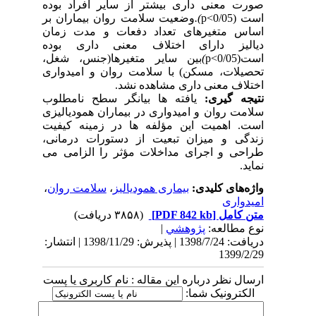
صورت معنی داری بیشتر از سایر افراد بوده
است (0/05>
p
).
وضعیت سلامت روان بیماران بر
اساس متغیرهای تعداد دفعات و مدت زمان
دیالیز دارای اختلاف معنی داری بوده
است
(0/05>
p
)
بین سایر متغیرها(جنس، شغل،
تحصیلات، مسکن) با سلامت روان و امیدواری
اختلاف معنی داری مشاهده نشد.
نتیجه گیری:
یافته ها بیانگر سطح نامطلوب
سلامت روان و امیدواری در بیماران همودیالیزی
است. اهمیت این مؤلفه ها در زمینه کیفیت
زندگی و میزان تبعیت از دستورات درمانی،
طراحی و اجرای مداخلات مؤثر را الزامی می
نماید.
واژه‌های کلیدی:
بیماری همودیالیز
،
سلامت روان
،
امیدواری
متن کامل
[PDF 842 kb]
(۳۸۵۸ دریافت)
نوع مطالعه:
پژوهشي
|
دریافت: 1398/7/24 | پذیرش: 1398/11/29 | انتشار:
1399/2/29
ارسال نظر درباره این مقاله : نام کاربری یا پست
الکترونیک شما: