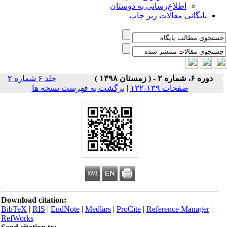
اطلاع‌رسانی به دوستان
بایگانی مقالات زیر چاپ
دوره ۶، شماره ۲ - ( زمستان ۱۳۹۸ )
جلد ۶ شماره ۲
صفحات ۱۳۹-۱۳۲
|
برگشت به فهرست نسخه ها
Download citation:
BibTeX
|
RIS
|
EndNote
|
Medlars
|
ProCite
|
Reference Manager
|
RefWorks