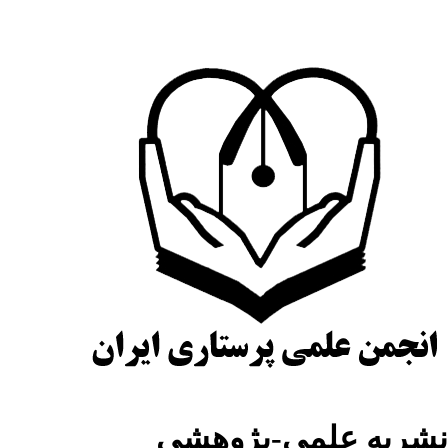
شریه علمی-پژوهشی