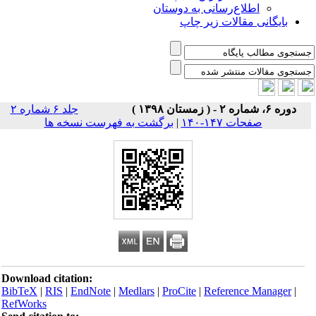
اطلاع‌رسانی به دوستان
بایگانی مقالات زیر چاپ
دوره ۶، شماره ۲ - ( زمستان ۱۳۹۸ )
جلد ۶ شماره ۲
صفحات ۱۴۷-۱۴۰
|
برگشت به فهرست نسخه ها
Download citation:
BibTeX
|
RIS
|
EndNote
|
Medlars
|
ProCite
|
Reference Manager
|
RefWorks