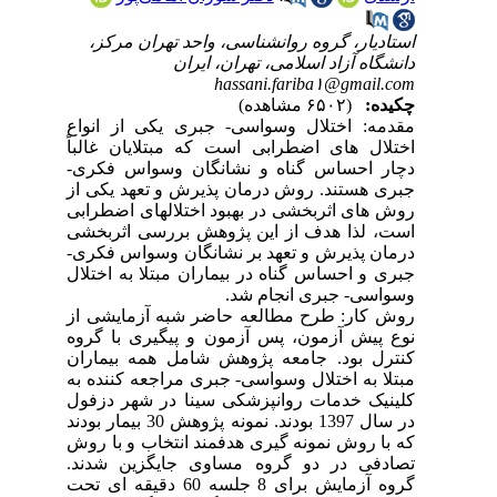
استادیار، گروه روانشناسی، واحد تهران مرکز،
دانشگاه آزاد اسلامی، تهران، ایران
hassani.fariba۱@gmail.com
چکیده:
(۶۵۰۲ مشاهده)
مقدمه: اختلال وسواسی- جبری یکی از انواع
اختلال های اضطرابی است که مبتلایان غالباً
دچار احساس گناه و نشانگان وسواس فکری-
جبری هستند. روش درمان پذیرش و تعهد یکی از
روش های اثربخشی در بهبود اختلالهای اضطرابی
است، لذا هدف از این پژوهش بررسی اثربخشی
درمان پذیرش و تعهد بر نشانگان وسواس فکری-
جبری و احساس گناه در بیماران مبتلا به اختلال
وسواسی- جبری انجام شد.
روش کار: طرح مطالعه حاضر شبه آزمایشی از
نوع پیش آزمون، پس آزمون و پیگیری با گروه
کنترل بود. جامعه پژوهش شامل همه بیماران
مبتلا به اختلال وسواسی- جبری مراجعه کننده به
کلینیک خدمات روانپزشکی سینا در شهر دزفول
در سال 1397 بودند. نمونه پژوهش 30 بیمار بودند
که با روش نمونه گیری هدفمند انتخاب و با روش
تصادفی در دو گروه مساوی جایگزین شدند.
گروه آزمایش برای 8 جلسه 60 دقیقه ای تحت