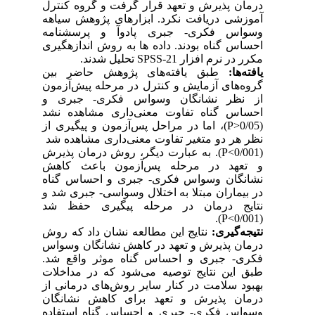
درمان پذیرش و تعهد قرار گرفت و گروه کنترل
آموزشی دریافت نکرد. ابزارهای پژوهش سیاهه
وسواس فکری- جبری پادوآ و پرسشنامه
احساس گناه بودند. داده ها به روش اندازهگیری
مکرر در نرم افزار
SPSS-21
تحلیل شدند.
یافته‌ها:
طبق یافته‌های پژوهش حاضر بین
گروه‌های آزمایش و کنترل در مرحله پیش‌آزمون
از نظر نشانگان وسواس فکری- جبری و
احساس گناه تفاوت معنی‌داری مشاهده نشد
(0/05
P>
)، اما در مراحل پس‌آزمون و پیگیری از
نظر هر دو متغیر تفاوت معنی‌داری مشاهده شد
(0/001
P<
). به عبارت دیگر، روش درمان پذیرش
و تعهد در مرحله پس‌آزمون باعث کاهش
نشانگان وسواس فکری- جبری و احساس گناه
در بیماران مبتلا به اختلال وسواسی- جبری شد و
نتایج درمان در مرحله پیگیری حفظ شد
).
P<
(0/001
نتیجه‌گیری:
نتایج این مطالعه نشان داد که روش
درمان پذیرش و تعهد در کاهش نشانگان وسواس
فکری- جبری و احساس گناه موثر واقع شد.
طبق این نتایج توصیه می‌شود که در مداخلات
بهبود سلامت در کنار سایر روش‌های درمانی از
درمان پذیرش و تعهد برای کاهش نشانگان
وسواس فکری- جبری و احساس گناه استفاده