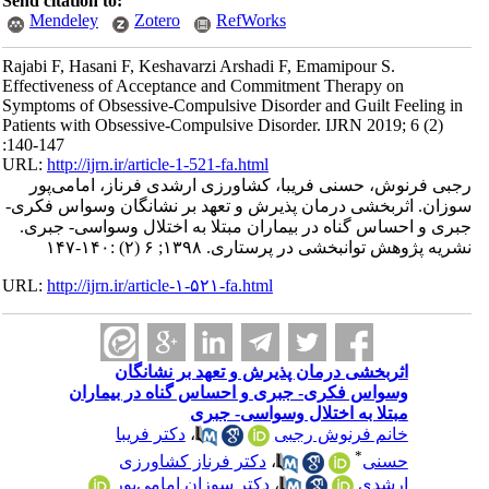
Send citation to:
Mendeley
Zotero
RefWorks
Rajabi F, Hasani F, Keshavarzi Arshadi F, Emamipour S.
Effectiveness of Acceptance and Commitment Therapy on
Symptoms of Obsessive-Compulsive Disorder and Guilt Feeling in
Patients with Obsessive-Compulsive Disorder. IJRN 2019; 6 (2)
:140-147
URL:
http://ijrn.ir/article-1-521-fa.html
رجبی فرنوش، حسنی فریبا، کشاورزی ارشدی فرناز، امامی‌پور
سوزان. اثربخشی درمان پذیرش و تعهد بر نشانگان وسواس فکری-
جبری و احساس گناه در بیماران مبتلا به اختلال وسواسی- جبری.
نشریه پژوهش توانبخشی در پرستاری. ۱۳۹۸; ۶ (۲) :۱۴۰-۱۴۷
URL:
http://ijrn.ir/article-۱-۵۲۱-fa.html
اثربخشی درمان پذیرش و تعهد بر نشانگان
وسواس فکری- جبری و احساس گناه در بیماران
مبتلا به اختلال وسواسی- جبری
خانم فرنوش رجبی
،
دکتر فریبا
*
حسنی
،
دکتر فرناز کشاورزی
ارشدی
،
دکتر سوزان امامی‌پور