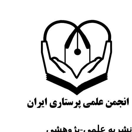
شریه علمی-پژوهشی