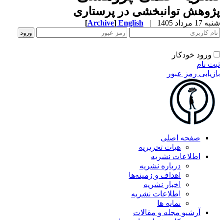
وهش توانبخشی در پرستاری
1 مرداد 1405
|
English
]
Archive
[
ورود خودکار
ت نام
زیابی رمز عبور
صفحه اصلی
هیات تحریریه
اطلاعات نشریه
درباره نشریه
اهداف و زمینه‌ها
اخبار نشریه
اطلاعات نشریه
نمایه ها
آرشیو مجله و مقالات