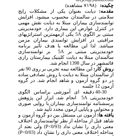
چکیده:
(۷۱۹۸ مشاهده)
مقدمه:
دیابت بعنوان یکی از مشکلات رایج
سلامتی در سالمندان محسوب میشود. افزایش
توانمندسازی بیماران مبتلا به دیابت نقش مهمی
در کنترل عوارض این بیماری دارد. خودمدیریتی
مبتنی بر الگوی 5A یکی ازمهمترین استراتژیهای
مراقبتی در افزایش توانمندی بیماران مزمن
میباشد. لذا این مطالعه با هدف تأثیر برنامه
خودمدیریتی مبتنی بر 5A بر توانمندسازی
سالمندان مبتلا به دیابت کلینیک بیمارستان رازی
قائمشهر در سال 1398 انجام شد.
روش کار:
این مطالعه نیمه تجربی بر روی 90 نفر
از سالمندان مبتلا به دیابت با روش تصادفی ساده
در دو گروه آزمون و شاهد انجام شد. در گروه
آزمون 12 جلسه
40-30 دقیقه ای آموزشی براساس الگوی
خودمدیریتی 5A انجام شد. ابزار این پژوهش
پرسشنامه توانمندسازی بیماران با روایی صوری
و محتوایی و پایایی آزمون مجدد تأیید شد.
یافته ها:
آزمون تی مستقل بین دو گروه آزمون و
شاهد قبل از مداخله از نظر توانمندسازی اختلاف
معنی داری را نشان نداد (P<0/93) ولی بعتد از
مداخله اختلاف معنی داری را نشان داد (P<0/03)