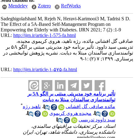
Send citation to:
Mendeley
Zotero
RefWorks
Sadeghigolafshanl M, Rejeh N, Heravi-Karimooi3 M, Tadrisi S D.
The Effect of a 5A-Based Self-Management Program on
Empowering the Elderly with Diabetes. IJRN 2021; 7 (2) :1-9
URL:
http://ijrn.ir/article-1-575-fa.html
صادقی گل افشانی مائده، رژه ناهید، هروی کریموی مجیده،
تدریسی سید داوود. تأثیر برنامه خود مدیریتی مبتنی بر الگو ۵A بر
توانمندسازی سالمندان مبتلا به دیابت. نشریه پژوهش توانبخشی در
پرستاری. ۱۳۹۹; ۷ (۲) :۱-۹
URL:
http://ijrn.ir/article-۱-۵۷۵-fa.html
تأثیر برنامه خود مدیریتی مبتنی بر الگو 5A بر
توانمندسازی سالمندان مبتلا به دیابت
*
مائده صادقی گل افشانی
،
ناهید رژه
،
مجیده هروی کریموی
،
سید داوود تدریسی
استاد، مرکز تحقیقات مراقبتهای سالمندی،
دانشکده پرستاری، دانشگاه شاهد، تهران، ایران
nrejeh@yahoo.com