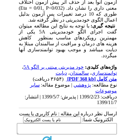
آزمون آنوا بعد از حذف اثر پیش آزمون اختلاف
معنی داری را نشان داد. (Eta = 0/01, P<0/032)
طوری که 10 درصد تغییرات پس آزمون بدلیل
اعمال الگوی خودمدیریتی در نظر گرفته شد.
نتیجه گیری:
با توجه به نتایج این مطالعه میتوان
گفت اجرای الگو خودمدیریتی 5A یکی از
مهمترین رویکردهای مناسب بمنظور کاهش
هزینه های درمان و مراقبت از سالمندان مبتلا به
دیابت میباشد و موجب بهبود توانمندسازی آنها
میگردد.
واژه‌های کلیدی:
خود مدیریتی مبتنی بر الگو 5A
،
توانمندسازی
،
سالمندان
،
دیابت
متن کامل
[PDF 368 kb]
(۳۶۵۴ دریافت)
نوع مطالعه:
پژوهشي
| موضوع مقاله:
سایر
موضوعات
دریافت: 1399/2/23 | پذیرش: 1399/5/7 | انتشار:
1399/11/7
ارسال نظر درباره این مقاله : نام کاربری یا پست
الکترونیک شما: