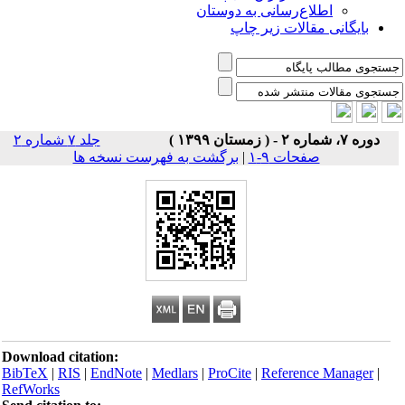
اطلاع‌رسانی به دوستان
بایگانی مقالات زیر چاپ
دوره ۷، شماره ۲ - ( زمستان ۱۳۹۹ )
جلد ۷ شماره ۲
صفحات ۹-۱
|
برگشت به فهرست نسخه ها
Download citation:
BibTeX
|
RIS
|
EndNote
|
Medlars
|
ProCite
|
Reference Manager
|
RefWorks