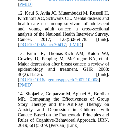
[
PMID
]
12. Kaul S, Avila JC, Mutambudzi M, Russell H,
Kirchhoff AC, Schwartz CL. Mental distress and
health care use among survivors of adolescent
and young adult cancer: a cross‐sectional
analysis of the National Health Interview Survey.
Cancer. 2017; 123(5):869-78. [Link].
[
DOI:10.1002/cncr.30417
] [
PMID
]
13. Fann JR, Thomas-Rich AM, Katon WJ,
Cowley D, Pepping M, McGregor BA, et al.
Major depression after breast cancer: a review of
epidemiology and treatment. GHP. 2008;
30(2):112-26. [Link].
[
DOI:10.1016/j.genhosppsych.2007.10.008
]
[
PMID
]
14. Shojaei z, Golparvar M, Aghaei A, Bordbar
MR. Comparing the Effectiveness of Group
Story Therapy and the Art-Play Therapy on
Anxiety and Depression in Children with
Cancer: Based on the Framework, Principles and
Rules of Cognitive-Behavioral Approach. IJRN.
2019; 6(1):50-9. [Persian] [Link].