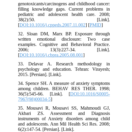
genotoxicants/carcinogens and childhood cancer:
filling knowledge gaps. Current problems in
pediatric and adolescent health care. 2008;
38(2):50. [Link].
[
DOI:10.1016/j.cppeds.2007.11.002
] [
PMID
]
32. Sloan DM, Marx BP. Exposure through
written emotional disclosure: Two case
examples. Cognitive and Behavioral Practice.
2006; 13(3):227-34. [Link].
[
DOI:10.1016/j.cbpra.2005.08.001
]
33. Delavar A. Research methodology in
psychology and education. Tehran: Virayesh;
2015. [Persian]. [Link].
34. Spence SH. A measure of anxiety symptoms
among children. BEHAV RES THER. 1998;
36(5):545-66. [Link]. [
DOI:10.1016/S0005-
7967(98)00034-5
]
35. Mousavi R, Mousavi SS, Mahmoudi GJ,
Akbari ZS. Assessment and Diagnosis
instruments of Anxiety disorders among child
and adolescents. Ann Mil Health Sci Res. 2008;
6(2):147-54. [Persian]. [Link].