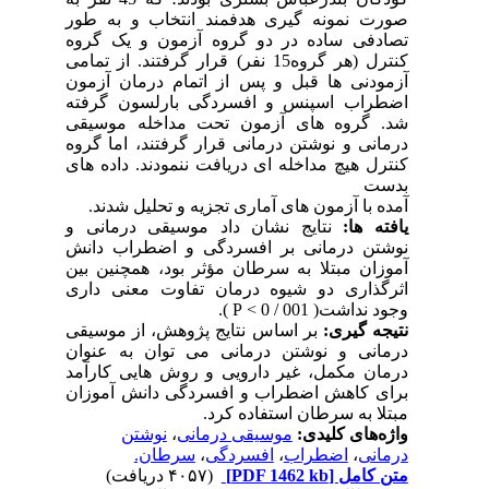
صورت نمونه گیری هدفمند انتخاب و به طور
تصادفی ساده در دو گروه آزمون و یک گروه
کنترل (هر گروه15 نفر) قرار گرفتند. از تمامی
آزمودنی ها قبل و پس از اتمام درمان آزمون
اضطراب اسپنس و افسردگی بارلسون گرفته
شد. گروه های آزمون تحت مداخله موسیقی
درمانی و نوشتن درمانی قرار گرفتند، اما گروه
کنترل هیچ مداخله ای دریافت ننمودند. داده های
بدست
آمده با آزمون های آماری تجزیه و تحلیل شدند.
یافته ها:
نتایج نشان داد موسیقی درمانی و
نوشتن درمانی بر افسردگی و اضطراب دانش
آموزان مبتلا به سرطان مؤثر بود، همچنین بین
اثرگذاری دو شیوه درمان تفاوت معنی داری
وجود نداشت( 001 / 0 > P ).
نتیجه گیری:
بر اساس نتایج پژوهش، از موسیقی
درمانی و نوشتن درمانی می توان به عنوان
درمان مکمل، غیر دارویی و روش هایی کارآمد
برای کاهش اضطراب و افسردگی دانش آموزان
مبتلا به سرطان استفاده کرد.
نوشتن
،
موسیقی درمانی
واژه‌های کلیدی:
سرطان.
،
افسردگی
،
اضطراب
،
درمانی
(۴۰۵۷ دریافت)
[PDF 1462 kb]
متن کامل