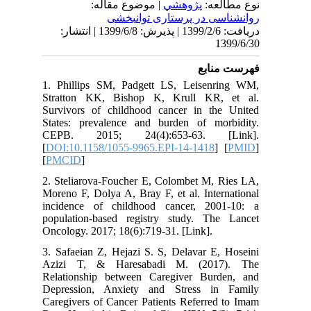
نوع مطالعه:
پژوهشي
| موضوع مقاله:
روانشناسی در پرستاری توانبخشی
دریافت: 1399/2/6 | پذیرش: 1399/6/8 | انتشار:
1399/6/30
فهرست منابع
1. Phillips SM, Padgett LS, Leisenring WM,
Stratton KK, Bishop K, Krull KR, et al.
Survivors of childhood cancer in the United
States: prevalence and burden of morbidity.
CEPB. 2015; 24(4):653-63. [Link].
[
DOI:10.1158/1055-9965.EPI-14-1418
] [
PMID
]
[
PMCID
]
2. Steliarova-Foucher E, Colombet M, Ries LA,
Moreno F, Dolya A, Bray F, et al. International
incidence of childhood cancer, 2001-10: a
population-based registry study. The Lancet
Oncology. 2017; 18(6):719-31. [Link].
3. Safaeian Z, Hejazi S. S, Delavar E, Hoseini
Azizi T, & Haresabadi M. (2017). The
Relationship between Caregiver Burden, and
Depression, Anxiety and Stress in Family
Caregivers of Cancer Patients Referred to Imam