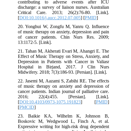
contributing to adverse events after ICU
discharge: a survey of liaison nurses. Australian
Critical Care. 2013; 26(2):76-80. [Link].
[
DOI:10.1016/j.aucc.2012.07.005
] [
PMID
]
20. Yonghui W, Zongfu M, Yanru Q. Influence
of music therapy on anxiety, depression and pain
of cancer patients. Chin Nurs Res. 2009;
13:1172-5. [Link].
21. Tahan M, Akherati Evari M, Ahangri E. The
Effect of Music Therapy on Stress, Anxiety, and
Depression in Patients with Cancer in Valiasr
Hospital in Birjand, 2017. J Clin Nurs
Midwifery. 2018; 7(3):186-93. [Persian]. [Link].
22. Jasemi M, Aazami S, Zabihi RE. The effects
of music therapy on anxiety and depression of
cancer patients. Indian journal of palliative care.
2016; 22(4):455. [Persian]. [Link].
[
DOI:10.4103/0973-1075.191823
] [
PMID
]
[
PMCID
]
23. Baikie KA, Wilhelm K, Johnson B,
Boskovic M, Wedgwood L, Finch A, et al.
Expressive writing for high-risk drug dependent