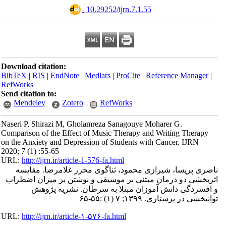
‎ 10.29252/ijrn.7.1.55
Download citation:
BibTeX
|
RIS
|
EndNote
|
Medlars
|
ProCite
|
Reference Manager
|
RefWorks
Send citation to:
Mendeley
Zotero
RefWorks
Naseri P, Shirazi M, Gholamreza Sanagouye Moharer G.
Comparison of the Effect of Music Therapy and Writing Therapy
on the Anxiety and Depression of Students with Cancer. IJRN
2020; 7 (1) :55-65
URL:
http://ijrn.ir/article-1-576-fa.html
ناصری پریسا، شیرازی محمود، ثناگوی محرر غلامرضا. مقایسه
اثربخشی دو درمان مبتنی بر موسیقی و نوشتن بر میزان اضطراب
و افسردگی دانش آموزان مبتلا به سرطان. نشریه پژوهش
توانبخشی در پرستاری. ۱۳۹۹; ۷ (۱) :۵۵-۶۵
URL:
http://ijrn.ir/article-۱-۵۷۶-fa.html