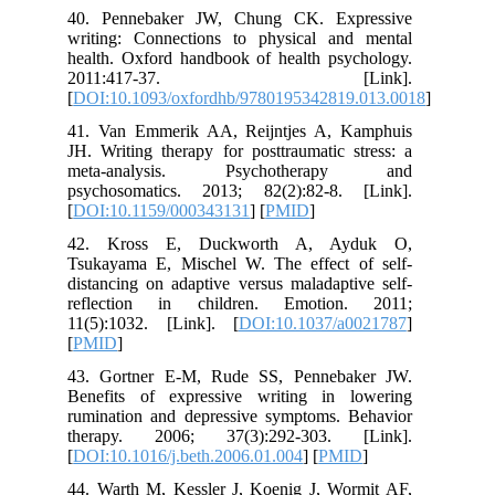
40. Pennebaker JW, Chung CK. Expressive
writing: Connections to physical and mental
health. Oxford handbook of health psychology.
2011:417-37. [Link].
[
DOI:10.1093/oxfordhb/9780195342819.013.0018
]
41. Van Emmerik AA, Reijntjes A, Kamphuis
JH. Writing therapy for posttraumatic stress: a
meta-analysis. Psychotherapy and
psychosomatics. 2013; 82(2):82-8. [Link].
[
DOI:10.1159/000343131
] [
PMID
]
42. Kross E, Duckworth A, Ayduk O,
Tsukayama E, Mischel W. The effect of self-
distancing on adaptive versus maladaptive self-
reflection in children. Emotion. 2011;
11(5):1032. [Link]. [
DOI:10.1037/a0021787
]
[
PMID
]
43. Gortner E-M, Rude SS, Pennebaker JW.
Benefits of expressive writing in lowering
rumination and depressive symptoms. Behavior
therapy. 2006; 37(3):292-303. [Link].
[
DOI:10.1016/j.beth.2006.01.004
] [
PMID
]
44. Warth M, Kessler J, Koenig J, Wormit AF,