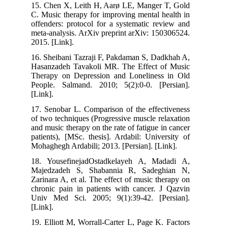
15. Chen X, Leith H, Aarø LE, Manger T, Gold
C. Music therapy for improving mental health in
offenders: protocol for a systematic review and
meta-analysis. ArXiv preprint arXiv: 150306524.
2015. [Link].
16. Sheibani Tazraji F, Pakdaman S, Dadkhah A,
Hasanzadeh Tavakoli MR. The Effect of Music
Therapy on Depression and Loneliness in Old
People. Salmand. 2010; 5(2):0-0. [Persian].
[Link].
17. Senobar L. Comparison of the effectiveness
of two techniques (Progressive muscle relaxation
and music therapy on the rate of fatigue in cancer
patients), [MSc. thesis]. Ardabil: University of
Mohaghegh Ardabili; 2013. [Persian]. [Link].
18. YousefinejadOstadkelayeh A, Madadi A,
Majedzadeh S, Shabannia R, Sadeghian N,
Zarinara A, et al. The effect of music therapy on
chronic pain in patients with cancer. J Qazvin
Univ Med Sci. 2005; 9(1):39-42. [Persian].
[Link].
19. Elliott M, Worrall-Carter L, Page K. Factors