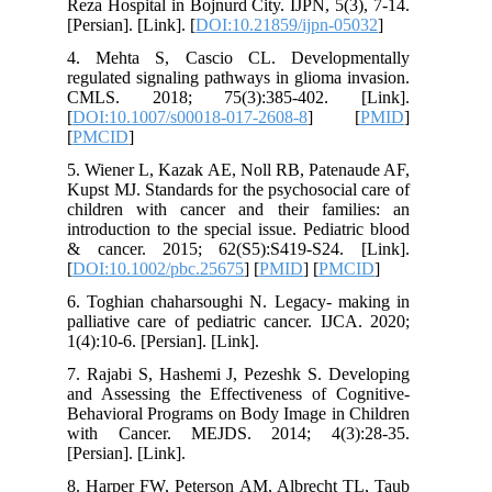
Reza Hospital in Bojnurd City. IJPN, 5(3), 7-14.
[Persian]. [Link]. [
DOI:10.21859/ijpn-05032
]
4. Mehta S, Cascio CL. Developmentally
regulated signaling pathways in glioma invasion.
CMLS. 2018; 75(3):385-402. [Link].
[
DOI:10.1007/s00018-017-2608-8
] [
PMID
]
[
PMCID
]
5. Wiener L, Kazak AE, Noll RB, Patenaude AF,
Kupst MJ. Standards for the psychosocial care of
children with cancer and their families: an
introduction to the special issue. Pediatric blood
& cancer. 2015; 62(S5):S419-S24. [Link].
[
DOI:10.1002/pbc.25675
] [
PMID
] [
PMCID
]
6. Toghian chaharsoughi N. Legacy- making in
palliative care of pediatric cancer. IJCA. 2020;
1(4):10-6. [Persian]. [Link].
7. Rajabi S, Hashemi J, Pezeshk S. Developing
and Assessing the Effectiveness of Cognitive-
Behavioral Programs on Body Image in Children
with Cancer. MEJDS. 2014; 4(3):28-35.
[Persian]. [Link].
8. Harper FW, Peterson AM, Albrecht TL, Taub