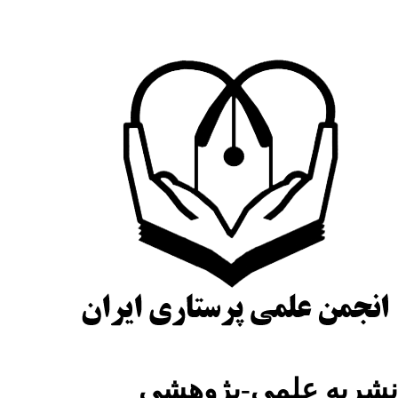
شریه علمی-پژوهشی