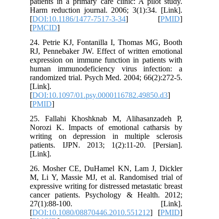
patients in a primary care clinic: A pilot study.
Harm reduction journal. 2006; 3(1):34. [Link].
[
DOI:10.1186/1477-7517-3-34
] [
PMID
]
[
PMCID
]
24. Petrie KJ, Fontanilla I, Thomas MG, Booth
RJ, Pennebaker JW. Effect of written emotional
expression on immune function in patients with
human immunodeficiency virus infection: a
randomized trial. Psych Med. 2004; 66(2):272-5.
[Link].
[
DOI:10.1097/01.psy.0000116782.49850.d3
]
[
PMID
]
25. Fallahi Khoshknab M, Alihasanzadeh P,
Norozi K. Impacts of emotional catharsis by
writing on depression in multiple sclerosis
patients. IJPN. 2013; 1(2):11-20. [Persian].
[Link].
26. Mosher CE, DuHamel KN, Lam J, Dickler
M, Li Y, Massie MJ, et al. Randomised trial of
expressive writing for distressed metastatic breast
cancer patients. Psychology & Health. 2012;
27(1):88-100. [Link].
[
DOI:10.1080/08870446.2010.551212
] [
PMID
]