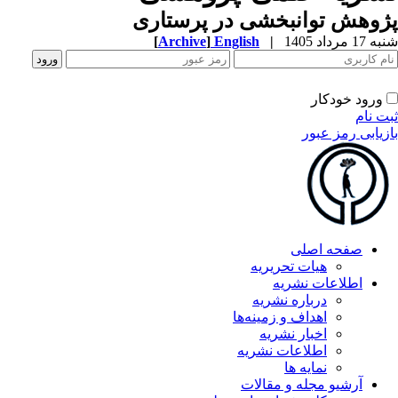
وهش توانبخشی در پرستاری
[
Archive
]
English
|
1 مرداد 1405
ورود خودکار
ت نام
زیابی رمز عبور
صفحه اصلی
هیات تحریریه
اطلاعات نشریه
درباره نشریه
اهداف و زمینه‌ها
اخبار نشریه
اطلاعات نشریه
نمایه ها
آرشیو مجله و مقالات