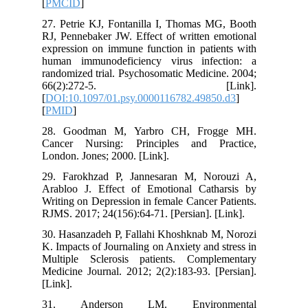
[
PMCID
]
27. Petrie KJ, Fontanilla I, Thomas MG, Booth
RJ, Pennebaker JW. Effect of written emotional
expression on immune function in patients with
human immunodeficiency virus infection: a
randomized trial. Psychosomatic Medicine. 2004;
66(2):272-5. [Link].
[
DOI:10.1097/01.psy.0000116782.49850.d3
]
[
PMID
]
28. Goodman M, Yarbro CH, Frogge MH.
Cancer Nursing: Principles and Practice,
London. Jones; 2000. [Link].
29. Farokhzad P, Jannesaran M, Norouzi A,
Arabloo J. Effect of Emotional Catharsis by
Writing on Depression in female Cancer Patients.
RJMS. 2017; 24(156):64-71. [Persian]. [Link].
30. Hasanzadeh P, Fallahi Khoshknab M, Norozi
K. Impacts of Journaling on Anxiety and stress in
Multiple Sclerosis patients. Complementary
Medicine Journal. 2012; 2(2):183-93. [Persian].
[Link].
31. Anderson LM. Environmental