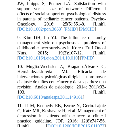
JW, Phipps S, Penner LA. Satisfaction with
support versus size of network: Differential
effects of social support on psychological distress
in parents of pediatric cancer patients. Psycho‐
Oncology. 2016; 25(5):551-8. [Link].
[
DOI:10.1002/pon.3863
] [
PMID
] [
PMCID
]
9. Kim DH, Im YJ. The influence of family
management style on psychosocial problems of
childhood cancer survivors in Korea. Eu J Oncol
Nurs. 2015; 19(2):107-12. [Link].
[
DOI:10.1016/j.ejon.2014.10.010
] [
PMID
]
10. Muglia-Wechsler A, Bragado-Álvarez C,
Hernández-Lloreda MJ. Eficacia de
intervenciones psicológicas dirigidas a promover
el ajuste de niños con cáncer y de sus padres: una
revisión. Anales de psicología. 2014; 30(1):93-
103. [Link].
[
DOI:10.6018/analesps.30.1.149161
]
11. Li M, Kennedy EB, Byrne N, Gérin-Lajoie
C, Katz MR, Keshavarz H, et al. Management of
depression in patients with cancer: a clinical
practice guideline. JOP. 2016; 12(8):747-56.
[Link]. [
DOI:10.1200/JOP.2016.011072
]