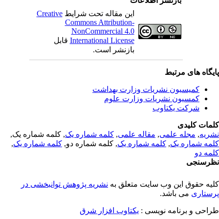
بازنشر اطلاعات
Creative
این مقاله تحت شرایط
Commons Attribution-
NonCommercial 4.0
قابل
International License
بازنشر است.
یگاه های مرتبط
کمیسیون نشریات وزارت بهداشت
کمسیون نشریات وزارت علوم
شرکت یکتاوب
مات کلیدی
, کلمه شماره یک,
کلمه شماره یک
,
مقاله علمی
,
مجله علمی
,
ریه
,
کلمه شماره یک
, کلمه شماره دو,
کلمه شماره یک
,
مه شماره یک
مه دو
رسنجی
یه حقوق این وب سایت متعلق به
نشریه پژوهش توانبخشی در
ستاری
می باشد.
طراحی و برنامه نویسی
یکتاوب افزار شرق