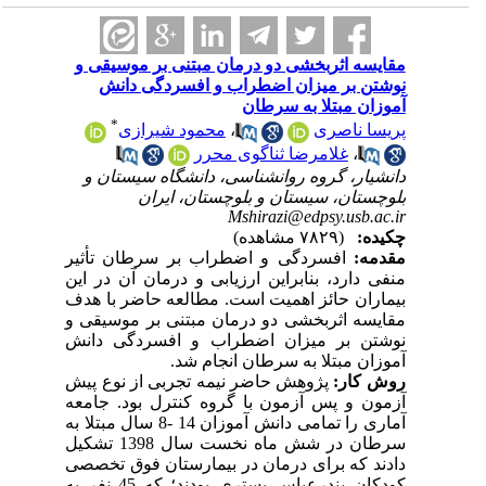
مقایسه اثربخشی دو درمان مبتنی بر موسیقی و
نوشتن بر میزان اضطراب و افسردگی دانش
آموزان مبتلا به سرطان
*
محمود شیرازی
،
پریسا ناصری
غلامرضا ثناگوی محرر
،
دانشیار، گروه روانشناسی، دانشگاه سیستان و
بلوچستان، سیستان و بلوچستان، ایران
Mshirazi@edpsy.usb.ac.ir
چکیده:
(۷۸۲۹ مشاهده)
مقدمه:
افسردگی و اضطراب بر سرطان تأثیر
منفی دارد، بنابراین ارزیابی و درمان آن در این
بیماران حائز اهمیت است. مطالعه حاضر با هدف
مقایسه اثربخشی دو درمان مبتنی بر موسیقی و
نوشتن بر میزان اضطراب و افسردگی دانش
آموزان مبتلا به سرطان انجام شد.
روش کار:
پژوهش حاضر نیمه تجربی از نوع پیش
آزمون و پس آزمون با گروه کنترل بود. جامعه
آماری را تمامی دانش آموزان 14 -8 سال مبتلا به
سرطان در شش ماه نخست سال 1398 تشکیل
دادند که برای درمان در بیمارستان فوق تخصصی
کودکان بندرعباس بستری بودند؛ که 45 نفر به