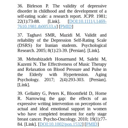
36. Birleson P. The validity of depressive
disorder in childhood and the development of a
self‐rating scale: a research report. JCPP. 1981;
22(1):73-88. [Link]. [
DOI:10.1111/j.1469-
7610.1981.tb00533.x
] [
PMID
]
37. Taghavi SMR, Mazidi M. Validit and
reliability of the Depression Self-Rating Scale
(DSRS) for Iranian students. Psychological
Research. 2005; 8(1):23-39. [Persian]. [Link].
38. Mehrabizadeh Honarmand M, Salehi M,
Kazemi N. The Effectiveness of Music Therapy
and Relaxation on Blood Pressure and Pulse in
the Elderly with Hypertension. Aging
Psychology. 2017; 2(4):293-303. [Persian].
[Link].
39. Gellaitry G, Peters K, Bloomfield D, Horne
R. Narrowing the gap: the effects of an
expressive writing intervention on perceptions of
actual and ideal emotional support in women
who have completed treatment for early stage
breast cancer. Psycho‐Oncology. 2010; 19(1):77-
84. [Link]. [
DOI:10.1002/pon.1532
] [
PMID
]