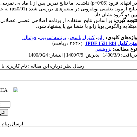
در انتهای فرود (p=0/06)
بین دو گروه نشان داد.
تیجه گیری:
بر اساس نتایج استفاده از برنامه اصلاحی عصبی-عضلانی می
مبتلا به والگوس پویا زانو با منشا مچ پا پیشنهاد شود.
واژه‌های کلیدی:
زانو
،
کنترل پاسچر
،
برنامه تمرینی
،
فوتبال.
متن کامل
[PDF 1531 kb]
(۳۶۴۶ دریافت)
نوع مطالعه:
پژوهشي
|
دریافت: 1400/3/9 | پذیرش: 1400/7/5 | انتشار: 1400/9/24
ارسال نظر درباره این مقاله : نام کاربری ی
ارسال پیام 