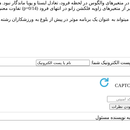
 داشت. اما نتایج تمرین پس از 1 ماه بی تمرینی در متغیرهای والگوس در لحظه فرود، تعادل ایستا و پویا ماندگار نب
نتایج آزمون تعقیبی بونفرونی در متغیرهای بررسی شده (0/01≥p) به غیر از متغیرهای زاویه فلک
تواند به عنوان یک برنامه موثر در پیش از بلوغ به ورزشکاران رشته 
ا پست الکترونیک شما:
به نویسنده مسئول