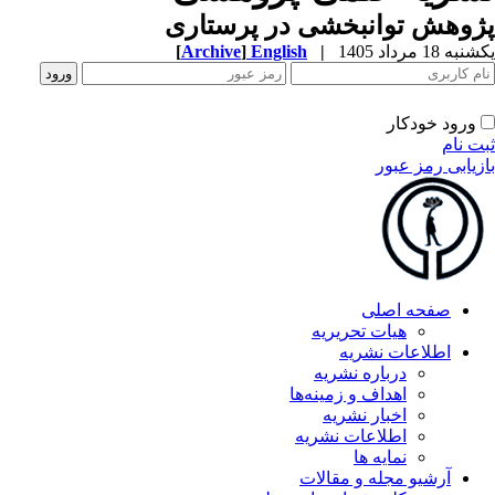
پژوهش توانبخشی در پرستاری
یکشنبه 18 مرداد 1405
|
English
]
Archive
[
ورود خودکار
ثبت نام
بازیابی رمز عبور
صفحه اصلی
هیات تحریریه
اطلاعات نشریه
درباره نشریه
اهداف و زمینه‌ها
اخبار نشریه
اطلاعات نشریه
نمایه ها
آرشیو مجله و مقالات