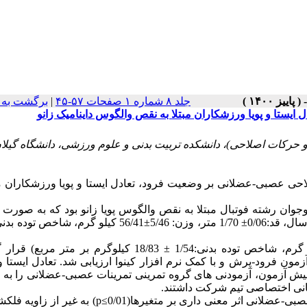
جلد ۸ شماره ۱ صفحات ۵۷-۴۵
|
برگشت به 
ایستا و پویا ورزشکاران مبتلا به نقص والگوس داینامیک زانو
کات اصلاحی)، دانشکده تربیت بدنی و علوم ورزشی، دانشگاه گیلان
لاحی عصبی-عضلانی بر وضعیت فرود، تعادل ایستا و پویا ورزشکاران مب
ان رشته فوتبال مبتلا به نقص والگوس پویا زانو بود که به صورت 
(سن:0/59± 12/23 سال، قد: 0/10±1/67 متر، وزن:8/96 ± 53/07 کیلو گرم، شاخص توده بدنی:1/54 ± 18/83 کیلوگرم بر
مون فرود-پرش و با کمک نرم افزار کینوا ارزیابی شد. تعادل ایستا و پ
سمانی اختصاصی تیم شرکت داشتند.
نتایج بدست آمده در گروه تمرینی نشان داد برنامه اصلاحی عصبی-عضلانی اثر معنی داری بر متغیرها(0/01