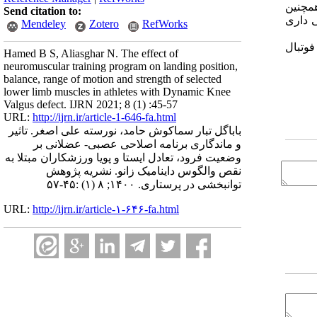
ود. همچنین
Send citation to:
شن زانو در انتهای فرود (p=0/14) تفاوت معنی داری
Mendeley
Zotero
RefWorks
فوتبال
Hamed B S, Aliasghar N. The effect of
neuromuscular training program on landing position,
balance, range of motion and strength of selected
lower limb muscles in athletes with Dynamic Knee
Valgus defect. IJRN 2021; 8 (1) :45-57
URL:
http://ijrn.ir/article-1-646-fa.html
باباگل تبار سماکوش حامد، نورسته علی اصغر. تاثیر
و ماندگاری برنامه اصلاحی عصبی- عضلانی بر
وضعیت فرود، تعادل ایستا و پویا ورزشکاران مبتلا به
نقص والگوس داینامیک زانو. نشریه پژوهش
توانبخشی در پرستاری. ۱۴۰۰; ۸ (۱) :۴۵-۵۷
URL:
http://ijrn.ir/article-۱-۶۴۶-fa.html