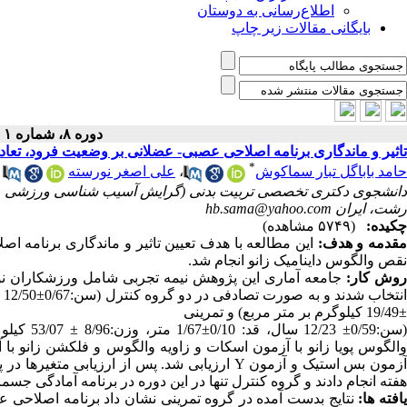
اطلاع‌رسانی به دوستان
بایگانی مقالات زیر چاپ
دوره ۸، شماره ۱ - ( پاییز ۱۴۰۰ )
تاثیر و ماندگاری برنامه اصلاحی عصبی- عضلانی بر وضعیت فرود، تعادل 
*
حامد باباگل تبار سماکوش
،
علی اصغر نورسته
دانشجوی دکتری تخصصی تربیت بدنی (گرایش آسیب شناسی ورزشی و حر
رشت، ایران hb.sama@yahoo.com
چکیده:
(۵۷۴۹ مشاهده)
قدمه و هدف:
این مطالعه با هدف تعیین تاثیر و ماندگاری برنامه اص
نقص والگوس داینامیک زانو انجام شد.
وش کار:
جامعه آماری این پژوهش نیمه تجربی شامل ورزشکاران نوجو
±19/49 کیلوگرم بر متر مربع) و تمرینی
والگوس پویا زانو با آزمون اسکات و زاویه والگوس و فلکشن زانو با آز
هفته انجام دادند و گروه کنترل تنها در این دوره در برنامه آمادگی ج
افته ها: