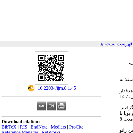
فهرست نسخه ها
،
تلا به
‎ 10.22034/ijrn.8.1.45
هدفدار
انتخاب شدند و به صورت تصادفی در دو گروه کنترل (سن:0/67±12/50 سال، قد:0/06± 1/70 متر، وزن: 5/46±56/41 کیلو گرم، شاخص توده بدنی: 1/57
 متر مربع) قرار گرفتند.
ویا با
آزمون بس استیک و آزمون Y ارزیابی شد. پس از ارزیابی متغیرها در پیش آزمون، آزمودنی های گروه تمرینی تمرینات عصبی-عضلانی را به مدت 8
Download citation:
BibTeX
|
RIS
|
EndNote
|
Medlars
|
ProCite
|
≥p) به غیر از زاویه فلکشن زانو
Reference Manager
|
RefWorks