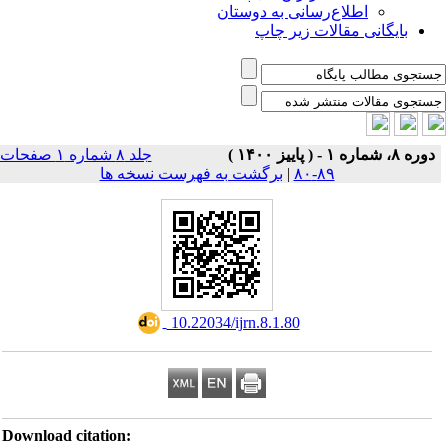
اطلاع‌رسانی به دوستان
بایگانی مقالات زیر چاپ
دوره ۸، شماره ۱ - ( پاییز ۱۴۰۰ )
جلد ۸ شماره ۱ صفحات
۸۹-۸۰
|
برگشت به فهرست نسخه ها
‎ 10.22034/ijrn.8.1.80
Download citation: