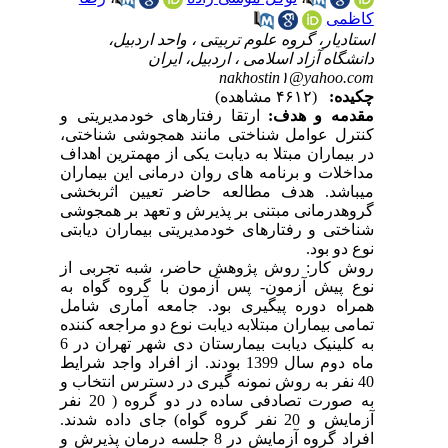
کاظمی
استادیار، گروه علوم تربیتی ، واحد اردبیل،
دانشگاه آزاد اسلامی ، اردبیل، ایران
nakhostin۱@yahoo.com
چکیده:
(۴۶۱۲ مشاهده)
مقدمه و هدف:
ارتقا رفتارهای خودمدیریتی و
کنترل عوامل شناختی مانند همجوشی شناختی،
در بیماران مبتلا به دیابت یکی از مهمترین اهداف
مداخلات و برنامه های روان درمانی این بیماران
میباشد. هدف مطالعه حاضر تعیین اثربخشی
گروهدرمانی مبتنی بر پذیرش و تعهد بر همجوشی
شناختی و رفتارهای خودمدیریتی بیماران دیابتی
نوع دو بود.
روش کار: روش پژوهش حاضر، شبه تجربی از
نوع پیش آزمون- پس آزمون با گروه گواه به
همراه دوره پیگیری بود. جامعه آماری شامل
تمامی بیماران مبتلابه دیابت نوع دو مراجعه کننده
به کلینیک دیابت بیمارستان دی شهر تهران در 6
ماه دوم سال 1399 بودند. از افراد واجد شرایط
40 نفر به روش نمونه گیری در دسترس انتخاب و
به صورت تصادفی ساده در دو گروه ( 20 نفر
آزمایش و 20 نفر گروه گواه) جای داده شدند.
افراد گروه آزمایش در 8 جلسه درمان پذیرش و