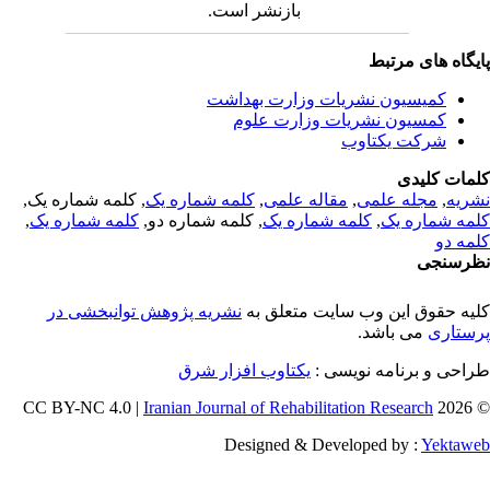
بازنشر است.
یگاه های مرتبط
کمیسیون نشریات وزارت بهداشت
کمسیون نشریات وزارت علوم
شرکت یکتاوب
مات کلیدی
ریه
,
مجله علمی
,
مقاله علمی
,
کلمه شماره یک
, کلمه شماره یک,
مه شماره یک
,
کلمه شماره یک
, کلمه شماره دو,
کلمه شماره یک
,
مه دو
رسنجی
یه حقوق این وب سایت متعلق به
نشریه پژوهش توانبخشی در
ستاری
می باشد.
احی و برنامه نویسی :
یکتاوب افزار شرق
Iranian Journal of Rehabilitation Research
© 202
Designed & Developed by :
Yektaw