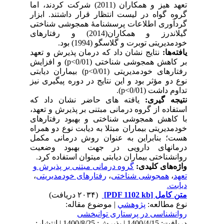
تعهد هیز و همکاران (2011) شرکت کردند، اما
گروه گواه در لیست انتظار قرار داشتند. ابزار
گردآوری اطلاعات پرسشنامۀ همجوشی شناختی
گیلاندرز و همکاران(2014) و رفتارهای
خودمدیریتی توبرت و گلاسگو (1994) بود.
یافته‌ها:
نتایج نشان داد که درمان پذیرش و تعهد
بر کاهش همجوشی شناختی (0/01
p<
) و افزایش
رفتارهای خودمدیریتی (0/01
p<
) بیماران دیابتی
نوع دو مؤثر بود و این نتایج در دوره پیگیری نیز
تداوم داشت (0/01
p<
).
نتیجه گیری:
یافته های حاضر نشان داد که
استفاده از گروه درمانی مبتنی بر پذیرش و تعهد،
با کاهش همجوشی شناختی و بهبود رفتارهای
خودمدیریتی بیماران مبتلا به دیابت نوع دو همراه
هست؛ بنابراین به عنوان روش درمانی مکمل
درمانهای دارویی در جهت بهبود وضعیت
روانشناختی بیماران دیابتی میتوان استفاده کرد.
واژه‌های کلیدی:
گروه درمانی مبتنی بر پذیرش و
تعهد
،
همجوشی شناختی
،
رفتارهای خودمدیریتی
،
دیابت.
متن کامل
[PDF 1102 kb]
(۲۰۳۴ دریافت)
نوع مطالعه:
پژوهشي
| موضوع مقاله:
روانشناسی در پرستاری توانبخشی
دریافت: 1400/4/15 | پذیرش: 1400/8/25 | انتشار: