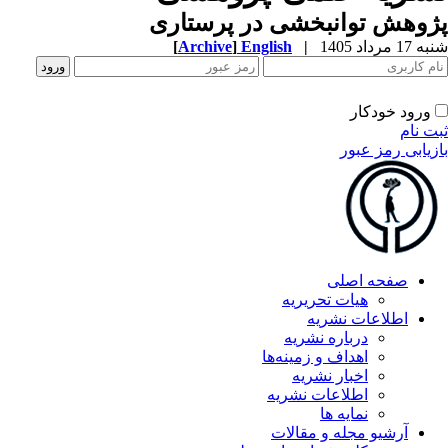
وهش توانبخشی در پرستاری
1 مرداد 1405
|
English
]
Archive
[
ورود خودکار
ت نام
زیابی رمز عبور
صفحه اصلی
هیات تحریریه
اطلاعات نشریه
درباره نشریه
اهداف و زمینه‌ها
اخبار نشریه
اطلاعات نشریه
نمایه ها
آرشیو مجله و مقالات