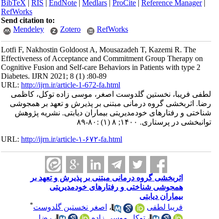
BibTeX
|
RIS
|
EndNote
|
Medlars
|
ProCite
|
Reference Manager
|
RefWorks
Send citation to:
Mendeley
Zotero
RefWorks
Lotfi F, Nakhostin Goldoost A, Mousazadeh T, Kazemi R. The
Effectiveness of Acceptance and Commitment Group Therapy on
Cognitive Fusion and Self-care Behaviors in Patients with type 2
Diabetes. IJRN 2021; 8 (1) :80-89
URL:
http://ijrn.ir/article-1-672-fa.html
لطفی فریبا، نخستین گلدوست اصغر، موسی زاده توکل، کاظمی
رضا. اثربخشی گروه درمانی مبتنی بر پذیرش و تعهد بر همجوشی
شناختی و رفتارهای خودمدیریتی بیماران دیابتی. نشریه پژوهش
توانبخشی در پرستاری. ۱۴۰۰; ۸ (۱) :۸۰-۸۹
URL:
http://ijrn.ir/article-۱-۶۷۲-fa.html
اثربخشی گروه درمانی مبتنی بر پذیرش و تعهد بر
همجوشی شناختی و رفتارهای خودمدیریتی
بیماران دیابتی
*
فریبا لطفی
،
اصغر نخستین گلدوست
،
توکل موسی زاده
،
رضا