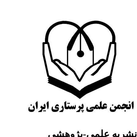
شریه علمی-پژوهشی