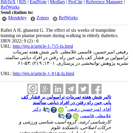
BibTeX
|
RIS
|
EndNote
|
Medlars
|
ProCite
|
Reference Manager
|
RefWorks
Send citation to:
Mendeley
Zotero
RefWorks
Rafiei A H, ghasemi G. The effect of six weeks of trampoline
training on plantar pressure during walking in elderly diabetics.
IJRN 2022; 9 (2) : 6
URL:
http://ijrn.ir/article-1-715-fa.html
رفیعی امیرحسین، قاسمی غلامعلی. تاثیر شش هفته تمرینات
ترامپولین بر فشار کف پایی حین راه رفتن در افراد دیابتی سالمند.
نشریه پژوهش توانبخشی در پرستاری. ۱۴۰۱; ۹ (۲) :۵۳-۶۱
URL:
http://ijrn.ir/article-۱-۷۱۵-fa.html
تاثیر شش هفته تمرینات ترامپولین بر فشار کف
پایی حین راه رفتن در افراد دیابتی سالمند
*
آفای امیرحسین رفیعی
،
دکتر
غلامعلی قاسمی
کارشناسی ارشد، گروه آسیب شناسی ورزشی و
حرکات اصلاحی، دانشکده علوم