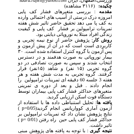
ورزشی،اصفهان، ایران sadra.rafiei@yahoo.com
چکیده:
(۳۱۱۶ مشاهده)
مقدمه
:
بررسی متغیرهای فشار کف پایی
امروزه درک درستی از آسیب های احتمالی وارده
به کف پا می دهد
تحقیق حاضر تاثیر شش هفته
تمرینات ترامپولین بر فشار کف پایی و کیفیت
زندگی افراد مبتلا به نوروپاتی دیابتی بود.
روش کار
: پژوهش حاضر از نوع نیمه تجربی و
کاربردی است است که در آن از پیش آزمون و
پس آزمون با گروه کنترل استفاده شده است.
۳۰
بیمار نوروپاتی به صورت هدفمند و در دسترس
انتخاب شدند و سپس به صورت تصادفی در دو
گروه تجربی (
۱۵
نفر) و شاهد (
۱۵
نفر) قرار
گرفتند. گروه تجربی به مدت شش هفته و هر
هفته 3 جلسه
60
دقیقه ای تمرینات ترامپولین را
انجام دادند . قبل و بعد از دوره ی تمرینی
متغیرهای حداکثر فشار کف پایی بیماران توسط
دستگاه فوت اسکن ارزیابی گردید.
یافته ها
: تحلیل استنباطی داده ها با استفاده از
آزمون آماری کوواریانس انجام گردید(0/05
=
p
)
نتایج پژوهش نشان داد که تمرینات ترامپولین بر
حداکثر فشار کف پایی حین راه رفتن (0/01
=
p
)
تاثیر داشت.
نتیجه گیری
:
با توجه به یافته های پژوهش مبنی