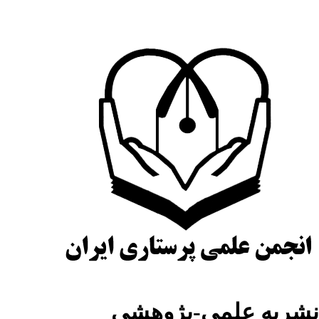
شریه علمی-پژوهشی