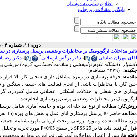
اطلاع‌رسانی به دوستان
بایگانی مقالات زیر چاپ
دوره ۱۱، شماره ۴ - ( تابستان ۱۴۰۴ )
تاثیر مداخلات ارگونومیک بر مخاطرات وضعیتی پرسنل پرستاری در سال 01
*
آقای مهران صادقی
،
دکتر نرگس ارسلانی
،
دکتر رضا ا
دانشیار، دانشگاه علوم توانبخشی و سلامت اجتماعی، گروه آموزشی پرستاری alani@gmail.com
چکیده:
(۲۲۷۹ مشاهده)
قدمه:
حرفه پرستاری در زمره مشاغل دارای سختی کار بالا قرار د
حین کار، یا مخاطرات ناشی از انجام فعالیت های جسمی سنگین و تکر
یماری های شغلی و اختلالات اسکلتی- عضلانی شامل کمردرد، گردن
ارگونومیک بر مخاطرات وضعیتی پرسنل پرستاری انجام شد.
روش‌کار:
مطالعه از نوع مداخله ای بوده و جامعه آماری شامل پرسن
ارد مطالعه شده و مورد بررسی و تحت ارزیابی با پرسشنامه جمعیت
قرار گرفتند. داده ها در
SPSS 25
در سطح
P<0/05
مورد تجزیه و تحلیل ق
افته ها:
پس از اعمال مداخلات آموزشی نمرات مربوط به موقعیت بالا و 