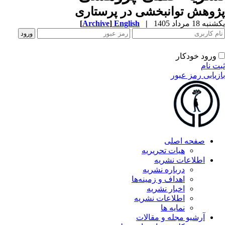
پژوهش توانبخشی در پرستاری
یکشنبه 18 مرداد 1405
|
English
]
Archive
[
ورود خودکار
ثبت نام
بازیابی رمز عبور
صفحه اصلی
هیات تحریریه
اطلاعات نشریه
درباره نشریه
اهداف و زمینه‌ها
اخبار نشریه
اطلاعات نشریه
نمایه ها
آرشیو مجله و مقالات