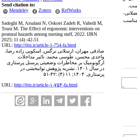
Send citation to:
ست.
Mendeley
Zotero
RefWorks
لانی-
 مناسب
Sadeghi M, Arsalani N, Oskoei Zadeh R, Vahedi M,
Tousi M. The Effect of ergonomic interventions on
postural hazards among nursing staff, 2022. IJRN
2025; 11 (4) :42-51
URL:
http://ijrn.ir/article-1-754-fa.html
صادقی مهران، ارسلانی نرگس، اسکویی زاده رضا،
واحدی محسن، طوسی محمد. تاثیر مداخلات
ارگونومیک بر مخاطرات وضعیتی پرسنل پرستاری
در سال ۱۴۰۱. نشریه پژوهش توانبخشی در
پرستاری. ۱۴۰۴; ۱۱ (۴) :۴۲-۵۱
URL:
http://ijrn.ir/article-۱-۷۵۴-fa.html