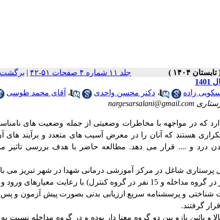
جلد ۱۱ شماره ۴ صفحات ۵۱-۴۲
|
برگشت ب
14
سکویی زاده
،
دکتر محسن واحدی
،
آقای محمد طوسی
nargesars
ارد که در مواجهه با مخاطرات وضعیتی از جمله وضعیت های نامناس
اری هستند که آنان را در معرض آسیب های متعدد و برآیند های آن 
 درد و .... قرار می دهد.
مطالعه حاضر با هدف بررسی تاثیر مد
ل پرستاری شاغل در مرکز آموزشی درمانی شهدا در شهر تبریز می با
مطالعه حاضر 30 پرسنل پرستاری اتاق عمل و بخش های ویژه (15 نفر در گروه مداخله و 15 نفر در گروه کنترل) با رعایت معیار
 شناختی و پرسشنامه سریع ارزیابی بدنی
بصورت پیش آزمون و پس 
رار گرفتند.
پائین بازو بین دو گروه معنا دار بوده و در گروه مداخله نسبت به 