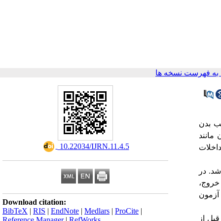
ه فهرست نسخه ها
ب بدن
مانند
‎ 10.22034/IJRN.11.4.5
اخلات
شد.
در
های ورود و خروج،
آزمون
Download citation:
BibTeX
|
RIS
|
EndNote
|
Medlars
|
ProCite
|
قبل از
Reference Manager
|
RefWorks