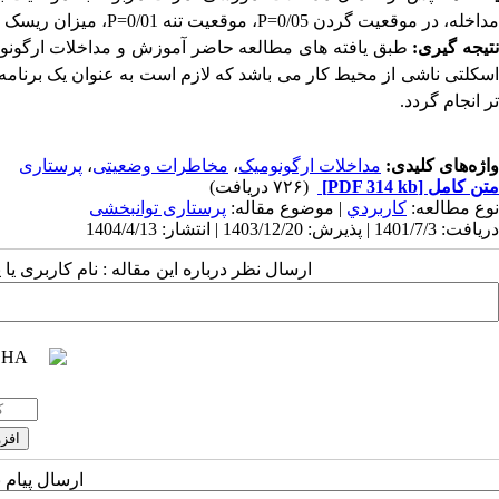
مداخله، در موقعیت گردن 0/05
P=
،
موقعیت تنه 0/01
P=
،
میزان ریسک 0/03
تیجه گیری:
طبق یافته های مطالعه حاضر آموزش و مداخلات ارگون
اسکلتی ناشی از محیط کار می باشد که لازم است به عنوان یک برنام
تر انجام گردد.
واژه‌های کلیدی:
مداخلات ارگونومیک
،
مخاطرات وضعیتی
،
پرستاری
متن کامل
[PDF 314 kb]
(۷۲۶ دریافت)
نوع مطالعه:
كاربردي
| موضوع مقاله:
پرستاری توانبخشی
دریافت: 1401/7/3 | پذیرش: 1403/12/20 | انتشار: 1404/4/13
ارسال نظر درباره این مقاله : نام کاربری ی
ارسال پیام 