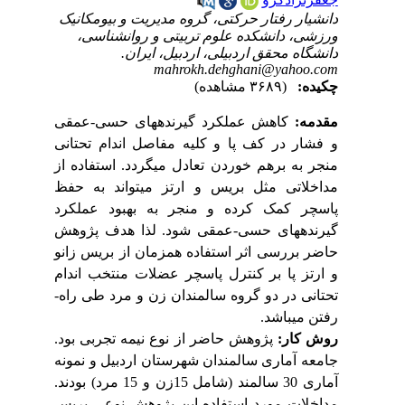
دانشیار رفتار حرکتی، گروه مدیریت و بیومکانیک
ورزشی، دانشکده علوم تربیتی و روانشناسی،
دانشگاه محقق اردبیلی، اردبیل، ایران.
mahrokh.dehghani@yahoo.com
چکیده:
(۳۶۸۹ مشاهده)
مقدمه:
کاهش عملکرد گیرنده­های حسی-عمقی
و فشار در کف پا و کلیه مفاصل اندام تحتانی
منجر به برهم خوردن تعادل می­گردد.
استفاده از
مداخلاتی مثل بریس و ارتز می­تواند به حفظ
پاسچر کمک کرده و منجر به بهبود عملکرد
گیرنده­های حسی-عمقی شود.
لذا هدف پژوهش
حاضر بررسی اثر استفاده همزمان از بریس زانو
و ارتز پا بر کنترل پاسچر عضلات منتخب اندام
تحتانی در دو گروه سالمندان زن و مرد طی راه­
رفتن می­باشد.
روش ­کار:
پژوهش حاضر از نوع نیمه­ تجربی بود.
جامعه آماری سالمندان شهرستان اردبیل و نمونه
آماری 30 سالمند (شامل 15زن و 15 مرد) بودند.
مداخلات مورد استفاده این پژوهش نوعی بریس