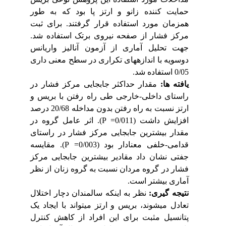
حمایت ­کننده زانو و ارتز پا بود که به طور
همزمان مورد استفاده قرار گرفتند. برای ثبت
مرکز فشار از صفحه­ نیروی برتک استفاده شد.
جهت تحلیل آماری از آزمون آنالیز واریانس
دوسویه با اندازه­های تکراری در سطح معنی ­داری
0/05 استفاده شد.
یافته­ ها:
مقدار حداکثر جابجایی مرکز فشار
در
راستای داخلی-خارجی طی راه رفتن با بریس و
ارتز نسبت به راه رفتن بدون مداخله 20/68 درصد
افزایش داشت (0/011=
P
). اثر عامل گروه در
مقدار بیشترین جابجایی مرکز فشار در راستای
قدامی-خلفی معنادار بود (0/003=
P
). مقایسه
جفتی نشان داد مقادیر بیشترین جابجایی مرکز
فشار در گروه مردان نسبت به گروه زنان از نظر
آماری بیشتر است.
نتیجه ­گیری:
نظر به اینکه سالمندان دچار اختلال
تعادل می­شوند، بریس و ارتز می­تواند با ایجاد یک
پتانسیل مثبت برای این افراد از کاهش کنترل