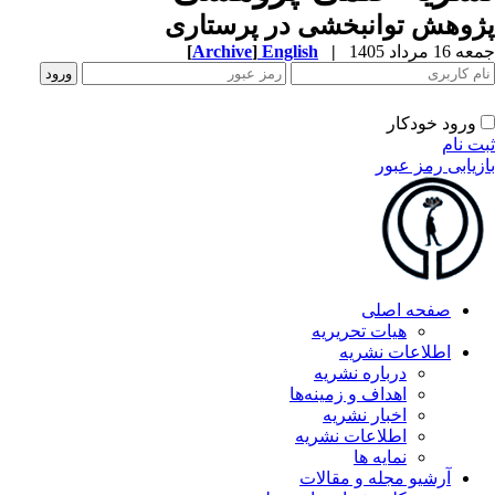
وهش توانبخشی در پرستاری
1 مرداد 1405
|
English
]
Archive
[
ورود خودکار
ت نام
زیابی رمز عبور
صفحه اصلی
هیات تحریریه
اطلاعات نشریه
درباره نشریه
اهداف و زمینه‌ها
اخبار نشریه
اطلاعات نشریه
نمایه ها
آرشیو مجله و مقالات