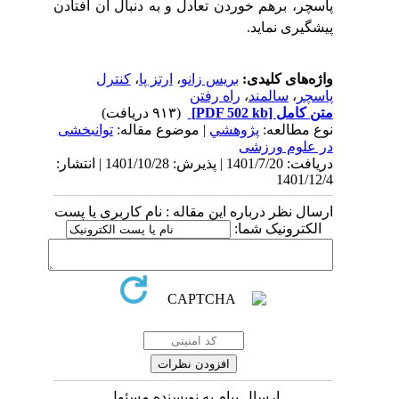
پاسچر، برهم خوردن تعادل و به دنبال آن افتادن
پیشگیری نماید.
واژه‌های کلیدی:
بریس زانو
،
ارتز پا
،
کنترل
پاسچر
،
سالمند
،
راه رفتن
متن کامل
[PDF 502 kb]
(۹۱۳ دریافت)
نوع مطالعه:
پژوهشي
| موضوع مقاله:
توانبخشی
در علوم ورزشی
دریافت: 1401/7/20 | پذیرش: 1401/10/28 | انتشار:
1401/12/4
ارسال نظر درباره این مقاله : نام کاربری یا پست
الکترونیک شما:
ارسال پیام به نویسنده مسئول