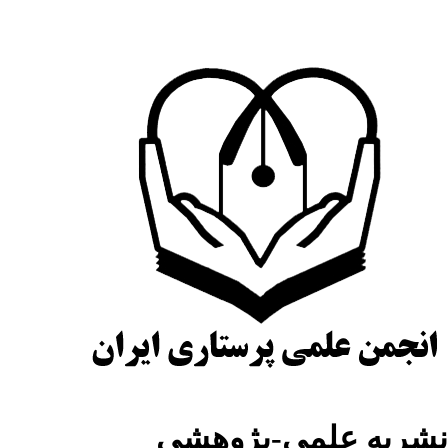
شریه علمی-پژوهشی