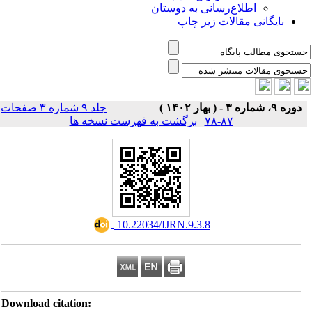
اطلاع‌رسانی به دوستان
بایگانی مقالات زیر چاپ
دوره ۹، شماره ۳ - ( بهار ۱۴۰۲ )
جلد ۹ شماره ۳ صفحات
۸۷-۷۸
|
برگشت به فهرست نسخه ها
‎ 10.22034/IJRN.9.3.8
Download citation: