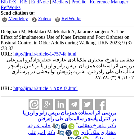
BibTeX
|
RIS
|
EndNote
|
Medlars
|
ProCite
|
Reference Manager
|
RefWorks
Send citation to:
Mendeley
Zotero
RefWorks
Dehghani M, Mokhtari Malekabadi A, Jafarnezhadgero A. The
Effect of Simultaneous Use of Knee Braces and Foot Orthoses on
Postural Control in Older Adults during Walking. IJRN 2023; 9 (3)
:78-87
URL:
http://ijrn.ir/article-1-757-fa.html
دهقانی ماهرخ، مختاری ملک‌آبادی عارفه، جعفرنژادگرو امیرعلی.
بررسی اثر استفاده همزمان بریس زانو و ارتز پا بر کنترل پاسچر
سالمندان طی راه‌رفتن. نشریه پژوهش توانبخشی در پرستاری.
۱۴۰۲; ۹ (۳) :۷۸-۸۷
URL:
http://ijrn.ir/article-۱-۷۵۷-fa.html
بررسی اثر استفاده همزمان بریس زانو و ارتز پا
بر کنترل پاسچر سالمندان طی راه‌رفتن
*
دکتر ماهرخ دهقانی
،
خانم عارفه
مختاری ملک‌آبادی
،
دکتر امیرعلی
جعفرنژادگرو