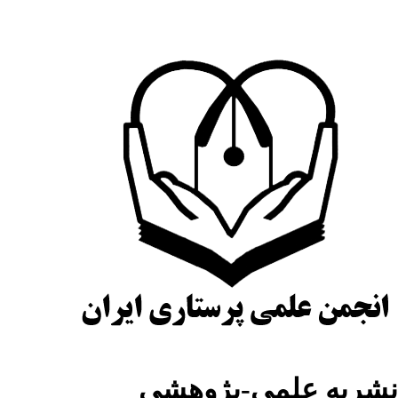
شریه علمی-پژوهشی