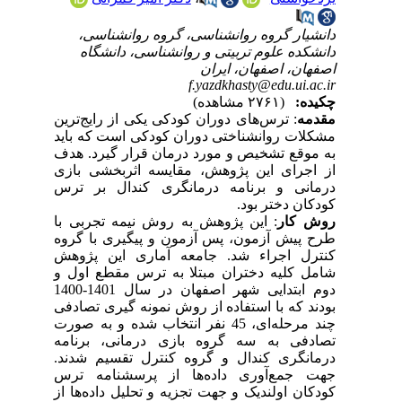
دانشیار گروه روانشناسی، گروه روانشناسی،
دانشکده علوم تربیتی و روانشناسی، دانشگاه
اصفهان، اصفهان، ایران
f.yazdkhasty@edu.ui.ac.ir
چکیده:
(۲۷۶۱ مشاهده)
مقدمه
: ترس‌های دوران کودکی یکی از رایج‌ترین
مشکلات روانشناختی دوران کودکی است که باید
به موقع تشخیص و مورد درمان قرار گیرد. هدف
از اجرای این پژوهش، مقایسه اثربخشی بازی
درمانی و برنامه درمانگری کندال بر ترس
کودکان دختر بود.
روش کار
: این پژوهش به روش نیمه تجربی با
طرح پیش آزمون، پس آزمون و پیگیری با گروه
کنترل اجراء شد. جامعه آماری این پژوهش
شامل کلیه دختران مبتلا به ترس مقطع اول و
دوم ابتدایی شهر اصفهان در سال 1401-1400
بودند که با استفاده از روش نمونه گیری تصادفی
چند مرحله‌ای، 45 نفر انتخاب شده و به صورت
تصادفی به سه گروه بازی درمانی، برنامه
درمانگری کندال و گروه کنترل تقسیم شدند.
جهت جمع‌آوری داده‌ها از پرسشنامه ترس
کودکان اولندیک و جهت تجزیه و تحلیل داده‌ها از