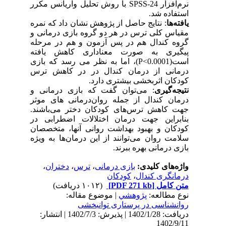
نرم‌افزار
SPSS-24
با روش تحلیل واریانس مکرر
استفاده شد.
یافته‌ها
:
نتایج حاصل از پژوهش نشان داد که نمره
مقیاس کلی ترس در هر دو گروه بازی درمانی و
گروه کندال هم در پس‌ آزمون و هم در مرحله
پیگیری به صورت معناداری کاهش یافته
است(
P<0.0001
)، اما به نظر می رسد که بازی
درمانی از درمان کندال در در کاهش ترس
کودکان اثربخشی بیشتری دارد.
نتیجه‌گیری
: می‌توان گفت که بازی درمانی و
درمان کندال از جمله روان‌درمانی های موثر
جهت کاهش ترس‌های کودکان دختر می‌باشند.
بنابراین جهت درمان اختلالات اضطرابی در
کودکان و بهبود بهداشت روانی آنها، متخصصان
سلامت روان می‌توانند از این درمان‌ها به ویژه
بازی درمانی بهره ببرند.
واژه‌های کلیدی:
بازی درمانی
،
ترس
،
دختران
،
درمانگری کندال
،
کودکان
متن کامل
[PDF 271 kb]
(۱۰۱۲ دریافت)
نوع مطالعه:
پژوهشي
| موضوع مقاله:
روانشناسی در پرستاری توانبخشی
دریافت: 1402/1/28 | پذیرش: 1402/7/3 | انتشار:
1402/9/11