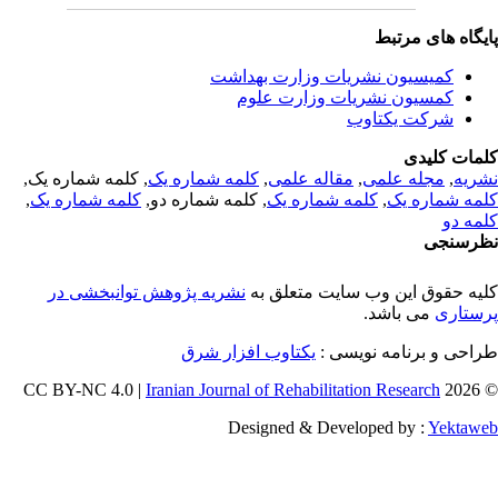
یگاه های مرتبط
کمیسیون نشریات وزارت بهداشت
کمسیون نشریات وزارت علوم
شرکت یکتاوب
مات کلیدی
ریه
,
مجله علمی
,
مقاله علمی
,
کلمه شماره یک
, کلمه شماره یک,
مه شماره یک
,
کلمه شماره یک
, کلمه شماره دو,
کلمه شماره یک
,
مه دو
رسنجی
یه حقوق این وب سایت متعلق به
نشریه پژوهش توانبخشی در
ستاری
می باشد.
احی و برنامه نویسی :
یکتاوب افزار شرق
Iranian Journal of Rehabilitation Research
© 202
Designed & Developed by :
Yektaw