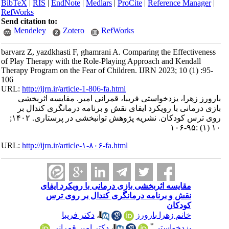
BibTeX
|
RIS
|
EndNote
|
Medlars
|
ProCite
|
Reference Manager
|
RefWorks
Send citation to:
Mendeley
Zotero
RefWorks
barvarz Z, yazdkhasti F, ghamrani A. Comparing the Effectiveness
of Play Therapy with the Role-Playing Approach and Kendall
Therapy Program on the Fear of Children. IJRN 2023; 10 (1) :95-
106
URL:
http://ijrn.ir/article-1-806-fa.html
بارورز زهرا، یزدخواستی فریبا، قمرانی امیر. مقایسه اثربخشی
بازی درمانی با رویکرد ایفای نقش و برنامه درمانگری کندال بر
روی ترس کودکان. نشریه پژوهش توانبخشی در پرستاری. ۱۴۰۲;
۱۰ (۱) :۹۵-۱۰۶
URL:
http://ijrn.ir/article-۱-۸۰۶-fa.html
مقایسه اثربخشی بازی درمانی با رویکرد ایفای
نقش و برنامه درمانگری کندال بر روی ترس
کودکان
خانم زهرا بارورز
،
دکتر فریبا
*
یزدخواستی
،
دکتر امیر قمرانی