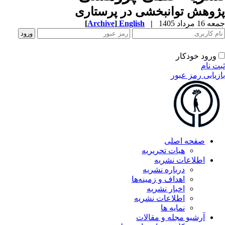
وهش توانبخشی در پرستاری
1 مرداد 1405
|
English
]
Archive
[
ورود خودکار
ت نام
زیابی رمز عبور
صفحه اصلی
هیات تحریریه
اطلاعات نشریه
درباره نشریه
اهداف و زمینه‌ها
اخبار نشریه
اطلاعات نشریه
نمایه ها
آرشیو مجله و مقالات