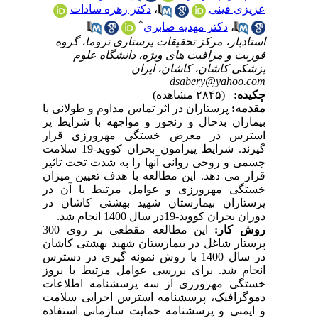
عزیزی فینی
،
دکتر زهره سادات
*
،
دکتر مهدیه صابری
استادیار، مرکز تحقیقات پرستاری تروما، گروه
فوریت و مراقبت های ویژه، دانشگاه علوم
پزشکی کاشان، کاشان، ایران
dsabery@yahoo.com
چکیده:
(۲۸۴۵ مشاهده)
مقدمه:
پرستاران در اثر تماس مداوم و طولانی با
بیماران بدحال و رنجور و مواجهه با شرایط پر
استرس در معرض خستگی مهرورزی قرار
گیرند. شرایط پیرامون بحران کووید-19 سلامت
جسمی و روحی روانی آنها را به شدت تحت تاثیر
قرار می دهد. این مطالعه با هدف تعیین میزان
خستگی مهرورزی و عوامل مرتبط با آن در
پرستاران بیمارستان شهید بهشتی کاشان در
دوران بحران کووید-19در سال
1400 انجام شد.
روش کار:
این مطالعه مقطعی بر روی 300
پرستار شاغل در بیمارستان شهید بهشتی کاشان
در سال 1400 با روش نمونه گیری در دسترس
انجام شد. برای بررسی عوامل مرتبط با بروز
خستگی مهرورزی از سه پرسشنامه اطلاعات
دموگرافیک، پرسشنامه استرس اجرایی سلامت
و ایمنی و پرسشنامه حمایت سازمانی استفاده