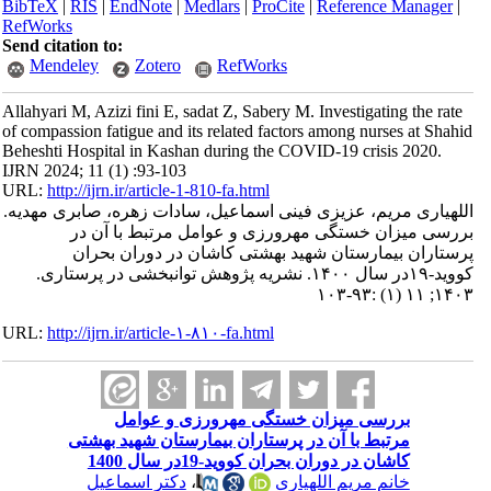
BibTeX
|
RIS
|
EndNote
|
Medlars
|
ProCite
|
Reference Manager
|
RefWorks
Send citation to:
Mendeley
Zotero
RefWorks
Allahyari M, Azizi fini E, sadat Z, Sabery M. Investigating the rate
of compassion fatigue and its related factors among nurses at Shahid
Beheshti Hospital in Kashan during the COVID-19 crisis 2020.
IJRN 2024; 11 (1) :93-103
URL:
http://ijrn.ir/article-1-810-fa.html
اللهیاری مریم، عزیزی فینی اسماعیل، سادات زهره، صابری مهدیه.
بررسی میزان خستگی مهرورزی و عوامل مرتبط با آن در
پرستاران بیمارستان شهید بهشتی کاشان در دوران بحران
کووید-۱۹در سال ۱۴۰۰. نشریه پژوهش توانبخشی در پرستاری.
۱۴۰۳; ۱۱ (۱) :۹۳-۱۰۳
URL:
http://ijrn.ir/article-۱-۸۱۰-fa.html
بررسی میزان خستگی مهرورزی و عوامل
مرتبط با آن در پرستاران بیمارستان شهید بهشتی
کاشان در دوران بحران کووید-19در سال 1400
خانم مریم اللهیاری
،
دکتر اسماعیل