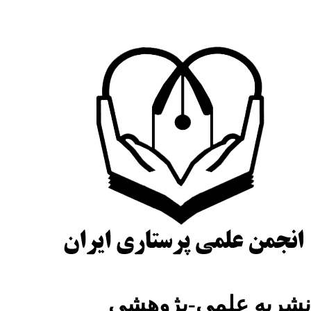
شریه علمی-پژوهشی