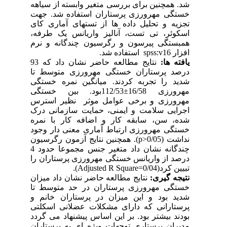
شد. همچنین برای بررسی متغیر وابسته از سیاهه
خستگی مهرورزی پرستاران استفاده شد. جهت
تجزیه و تحلیل داده ها از تستهای آماری کای
اسکوئر، تی تست، آنالیز واریانس یک طرفه،
همبستگی پیرسون و رگرسیون چندگانه و نرم
افزار
spss:v16
استفاده شد.
یافته ها:
نتایج مطالعه حاضر نشان داد
که 93
درصد پرستاران خستگی مهرورزی متوسط تا
شدید را تجربه کردند. میانگین نمره
خستگی
مهرورزی 16/58
±
112/53بود. بین خستگی
مهرورزی و برخی عوامل موثر نظیر استرس
اجرایی سلامت و ایمنی، حمایت سازمانی درک
شده، سن، سابقه کار و اضافه کار با نمره
خستگی مهرورزی ارتباط آماری معنی دار وجود
نداشت (
p>0/05
). همچنین نتایج آزمون رگرسیون
چندگانه نشان داد
متغیر جنس
مجموعا حدود 4
درصد از واریانس خستگی مهرورزی پرستاران را
تبیین کرد
.(Adjusted R Square=0/04)
نتیجه گیری:
نتایج مطالعه حاضر نشان داد میزان
خستگی مهرورزی پرستاران
در حد متوسط تا
شدید بود و این میزان در پرستاران خانم و
پرستارانی که دارای مشکلات عضلانی اسکلتی
بودند بیشتر بود. بر این اساس پیشنهاد می گردد
مدیران پرستاری
توجهات ویژه ای به پرستاران