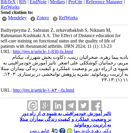
BibTeX
|
RIS
|
EndNote
|
Medlars
|
ProCite
|
Reference Manager
|
RefWorks
Send citation to:
Mendeley
Zotero
RefWorks
Badiyepeyma Z, Sahraian Z, zekavatbakhsh S, Niknam M,
Rahmanian Kushkaki A A. The Effect of Distance education for
self-care training on functional status and the quality of life of
patients with rheumatoid arthritis. IJRN 2024; 11 (1) :13-23
URL:
http://ijrn.ir/article-1-830-fa.html
بادیه پیما زهره، صحرائیان زینب، ذکاوت بخش شهرزاد، نیکنام
مریم، رحمانیان کوشککی علی اصغر. تاثیر آموزش خودمراقبتی به
شیوه ی از راه دور بر وضعیت عملکرد و کیفیت زندگی بیماران مبتلا
به آرتریت روماتوئید. نشریه پژوهش توانبخشی در پرستاری. ۱۴۰۳;
۱۱ (۱) :۱۳-۲۳
URL:
http://ijrn.ir/article-۱-۸۳۰-fa.html
تاثیر آموزش خودمراقبتی به شیوه ی از راه دور
بر وضعیت عملکرد و کیفیت زندگی بیماران مبتلا
به آرتریت روماتوئید
دکتر زهره بادیه پیما
،
خانم زینب