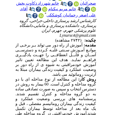
صحرائیان
،
خانم شهرزاد ذکاوت بخش
،
خانم مریم نیکنام
،
آقای
*
علی اصغر رحمانیان کوشککی
کارشناس ارشد پرستاری داخلی-جراحی، گروه
پرستاری، دانشکده پرستاری و مامایی،دانشگاه
علوم پزشکی جهرم، جهرم، ایران
Lynurse۸@gmail.com
چکیده:
(۲۷۴۲ مشاهده)
مقدمه:
آموزش از راه دور می تواند بـر برخـی از
موانـع آمـوزش سـنتی غلبـه کـرده و دسترســی
آســان و قابــل انعطافــی را جهــت یادگیــری
فراهــم نمایـد. هدف این مطالعه تعیین تاثیر
آموزش خودمراقبتی به شیوه ی از راه دور بر
وضعیت عملکرد و کیفیت زندگی بیماران مبتلا به
آرتریت روماتوئید می باشد.
روش کار:
این مطالعه از نوع مداخله ای با دو
گروه مداخله و کنترل است. 60 بیمار به روش در
دسترس انتخاب و سپس به صورت تصادفی ساده
به دو گروه مداخله و کنترل تقسیم شدند.
پرسشنامه های بررسی وضعیت عملکرد و
کیفیت زندگی بیماران روماتیسم مفصلی ، قبل و
یک ماه بعد از مداخله توسط بیماران تکمیل
شدند.آموزش خودمراقبتی در گروه مداخله طی