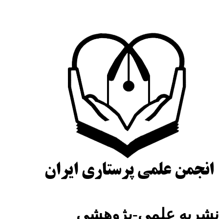
شریه علمی-پژوهشی