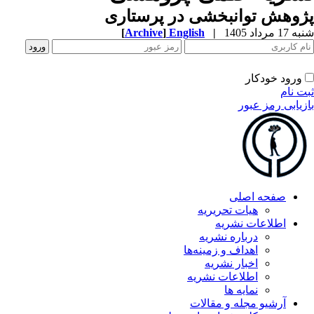
وهش توانبخشی در پرستاری
1 مرداد 1405
|
English
]
Archive
[
ورود خودکار
ت نام
زیابی رمز عبور
صفحه اصلی
هیات تحریریه
اطلاعات نشریه
درباره نشریه
اهداف و زمینه‌ها
اخبار نشریه
اطلاعات نشریه
نمایه ها
آرشیو مجله و مقالات