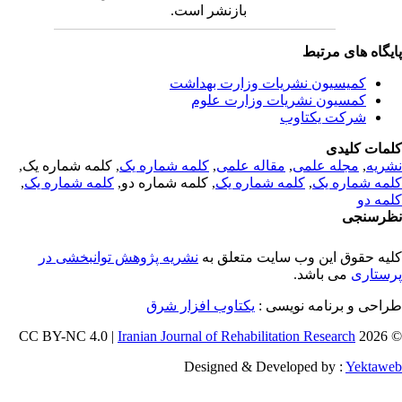
بازنشر است.
یگاه های مرتبط
کمیسیون نشریات وزارت بهداشت
کمسیون نشریات وزارت علوم
شرکت یکتاوب
مات کلیدی
ریه
,
مجله علمی
,
مقاله علمی
,
کلمه شماره یک
, کلمه شماره یک,
مه شماره یک
,
کلمه شماره یک
, کلمه شماره دو,
کلمه شماره یک
,
مه دو
رسنجی
یه حقوق این وب سایت متعلق به
نشریه پژوهش توانبخشی در
ستاری
می باشد.
احی و برنامه نویسی :
یکتاوب افزار شرق
Iranian Journal of Rehabilitation Research
© 202
Designed & Developed by :
Yektaw