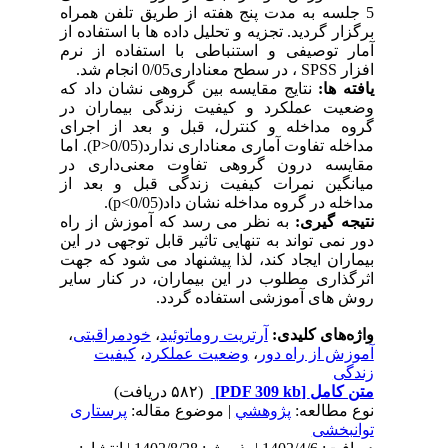
5
جلسه به مدت پنج هفته از طریق تلفن همراه
برگزار گردید.
تجزیه و تحلیل داده ها با استفاده از
آمار توصیفی و استنباطی با استفاده از نرم
افزار
SPSS
، در سطح معناداری0/05 انجام شد.
یافته ها:
نتایج مقایسه بین گروهی نشان داد که
وضعیت عملکرد و کیفیت زندگی بیماران در
گروه مداخله و کنترل، قبل و بعد از اجرای
مداخله تفاوت آماری معناداری ندارد(
P>0/05
).
اما
مقایسه درون گروهی تفاوت معنی‌داری در
میانگین نمرات کیفیت زندگی قبل و بعد از
مداخله
در گروه مداخله
نشان داد(
p<0/05
)
.
نتیجه گیری:
به نظر می رسد که آموزش از راه
دور نمی تواند به تنهایی تاثیر قابل توجهی در این
بیماران ایجاد کند، لذا پیشنهاد می شود که جهت
اثرگذاری مطلوب در این بیماران، در کنار سایر
روش های آموزشی استفاده گردد.
واژه‌های کلیدی:
آرتریت روماتوئید
،
خودمراقبتی
،
آموزش از راه دور
،
وضعیت عملکرد
،
کیفیت
زندگی
متن کامل
[PDF 309 kb]
(۵۸۲ دریافت)
نوع مطالعه:
پژوهشي
| موضوع مقاله:
پرستاری
توانبخشی