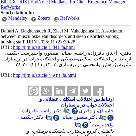
BibTeX
|
RIS
|
EndNote
|
Medlars
|
ProCite
|
Reference Manager
|
RefWorks
Send citation to:
Mendeley
Zotero
RefWorks
Daftari A, Bagherzadeh R, Ziaei M, Vahedparast H. Association
between musculoskeletal disorders and sleep disorders among
nursing staff. IJRN 2025; 11 (2) :20-28
URL:
http://ijrn.ir/article-1-841-fa.html
دفتری آی‌ناز، باقرزاده راضیه، ضیائی منصور، واحدپرست حکیمه.
ارتباط بین اختلالات اسکلتی-عضلانی و اختلالات‌خواب در پرستاران.
نشریه پژوهش توانبخشی در پرستاری. ۱۴۰۳; ۱۱ (۲) :۲۰-۲۸
URL:
http://ijrn.ir/article-۱-۸۴۱-fa.html
ارتباط بین اختلالات اسکلتی-عضلانی و
اختلالات‌خواب در پرستاران
خانم آی‌ناز دفتری
،
دکتر راضیه باقرزاده
،
دکتر منصور ضیائی
،
دکتر حکیمه
*
واحدپرست
دانشیار، گروه پرستاری، دانشکده پرستاری و