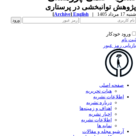
وهش توانبخشی در پرستاری
1 مرداد 1405
|
English
]
Archive
[
ورود خودکار
ت نام
زیابی رمز عبور
صفحه اصلی
هیات تحریریه
اطلاعات نشریه
درباره نشریه
اهداف و زمینه‌ها
اخبار نشریه
اطلاعات نشریه
نمایه ها
آرشیو مجله و مقالات