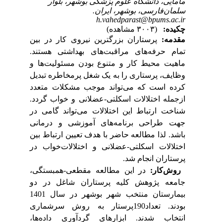
مامایی، دانشگاه علوم پزشکی بوشهر، بلوار
سلمان‌فارسی، بوشهر، ایران.
h.vahedparast@bpums.ac.ir
چکیده:
(۳۰۰۳ مشاهده)
مقدمه:
پرستاران بزرگترین نیروی کار در بین
تمام حرفه‌های مراقبت‌های بهداشتی هستند.
ماهیت محیط کار و متنوع بودن مسئولیت‌ها و
وظایف، پرستاری را به یک شغل پرمخاطره تبدیل
کرده است
که می‌تواند موجب مشکلات متعدد
ازجمله اختلالات اسکلتی-عضلانی و خواب گردد
.
شناخت ارتباط این اختلالات می‌تواند گامی در
جهت طراحی برنامه‌های آموزشی و درمانی
باشد. لذا مطالعه حاضر با هدف
تعیین ارتباط بین
اختلالات اسکلتی-عضلانی و اختلالات‌خواب در
پرستاران انجام شد.
روش‌کار:
در
این مطالعه
مقطعی-همبستگی
،
جامعه پژوهش کلیه پرستاران شاغل در دو
بیمارستان‌ منتخب شهر بوشهر در سال 1401
بودند. تعداد190پرستار به روش سرشماری
انتخاب شدند
.
ابزارهای گردآوری داده‌ها،