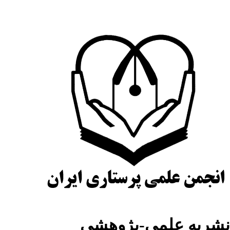
شریه علمی-پژوهشی