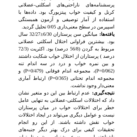
پرسشنامه‌های ناراحتی‌های اسکلتی-عضلانی
کرنل و کیفیت خواب پیتزبورگ بود.
داده‌ها با
استفاده از آمار توصیفی و آزمون همبستگی
اسپیرمن در سطح معنی‌داری 0/05 تحلیل گردید
.
یافته‌ها:
میانگین سن پرستاران 6/30
±
32/27 سال
بود. بیشترین فراوانی اختلال اسکلتی عضلانی
مربوط به گردن (56/8 درصد) بود. اکثریت (72/3
درصد ) پرستاران از اختلال خواب شکایت داشتند
و بین نمره خواب و درد در سه اندام تنه
(0/062
P=
)،
مجموعه اندام فوقانی (0/479
P=
)
و
مجموعه اندام تحتانی (0/365
P=
)
ارتباط آماری
معنی‌دار وجود نداشت.
نتیجه‌گیری:
عدم ارتباط بین این دو متغیر نشان
داد که اختلالات اسکلتی-عضلانی به
تنهایی عامل
خطر برای
اختلالات خواب در میان پرستاران
نیست و عوامل دیگری می‌تواند در ایجاد اختلالات
خواب نقش داشته باشند. از این رو انجام
تحقیقات کیفی برای درک بهتر دیگر جنبه‌های
ناشناخته این موضوع پیشنهاد می‌شود
تا بتوان