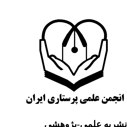
شریه علمی-پژوهشی