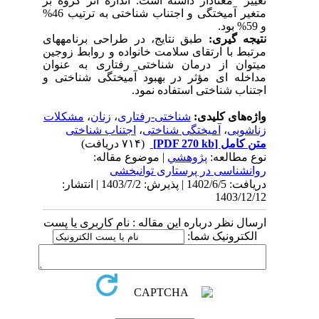
تغییر
معنادار داشته است. اندازه اثر گروه بر
متغیر
آمیختگی و اجتناب شناختی
به ترتیب 46%
و 59% بود.
نتیجه­ گیری:
طبق نتایج، در طراحی برنامه­های
مرتبط با ارتقای سلامت خانواده و روابط زوجین
می­توان از درمان شناختی رفتاری به عنوان
مداخله­ ای مؤثر در بهبود آمیختگی شناختی و
اجتناب شناختی استفاده نمود.
واژه‌های کلیدی:
شناختی-رفتاری
،
زنان
،
مشکلات
زناشویی
،
آمیختگی شناختی
،
اجتناب شناختی
متن کامل
[PDF 270 kb]
(۷۱۴ دریافت)
نوع مطالعه:
پژوهشي
| موضوع مقاله:
روانشناسی در پرستاری توانبخشی
دریافت: 1402/6/5 | پذیرش: 1403/7/2 | انتشار:
1403/12/12
ارسال نظر درباره این مقاله : نام کاربری یا پست
الکترونیک شما: