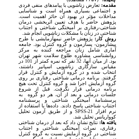
مقدمه:
تعارض زناشویی با پیامدهای منفی فردی
و اجتماعی بسیاری همراه است و شناسایی
مداخلات مؤثر در بهبود آن حائز اهمیت است.
پژوهش حاضر با
هدف
تعیین اثربخشی درمان
شناختی-رفتاری بر آمیختگی شناختی و اجتناب
شناختی در زنان با مشکلات زناشویی انجام شد.
روش کار:
پژوهش حاضر نیمه­آزمایشی با طرح
پیش­آزمون- پس­آزمون و گروه کنترل بود. جامعه
آماری شامل
زنان مراجعه­ کننده
به
مرکز
روانشناسی مشاوره طلوع سلامت
شهر تهران
بود
.
از میان آنها، 32 نفر که نمره
کمتر از 101 در
مقیاس سازگاری زناشویی اسپانیر
داشتند،
انتخاب شده و
در گروه آزمایش و کنترل قرار
گرفتند. برنامه درمانی شناختی رفتاری بر روی
گروه آزمایش اجرا شد و گروه کنترل تحت هیچ
برنامه درمانی قرار نگرفت. قبل از شروع
جلسات درمانی و بعد از آن، هر دو گروه به
پرسشنامۀ
آمیختگی شناختی
و
پرسشنامه
اجتناب شناختی
پاسخ دادند.
داده
ها با استفاده از
نرم افزار 21-
SPSS
و از طریق آزمون تحلیل
کوواریانس تحلیل شد.
یافته­ ها:
نتایج نشان داد که
بعد از
درمان شناختی
رفتاری
، نمرات
آمیختگی شناختی و اجتناب
شناختی
در گروه
آزمایش
نسبت به گروه کنترل