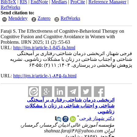
BibTeX
|
RIS
|
EndNote
|
Medlars
|
ProCite
|
Reference Manager
|
RefWorks
Send citation to:
Mendeley
Zotero
RefWorks
Faraji S. The Effectiveness of Cognitive-Behavioral Therapy on
Cognitive Fusion and Cognitive Avoidance in Women with
Problems. IJRN 2025; 11 (2) :55-63
URL:
http://ijrn.ir/article-1-845-fa.html
فرجی شهناز. اثربخشی درمان شناختی-رفتاری بر آمیختگی
شناختی و اجتناب شناختی در زنان با مشکلات زناشویی. نشریه
پژوهش توانبخشی در پرستاری. ۱۴۰۳; ۱۱ (۲) :۵۵-۶۳
URL:
http://ijrn.ir/article-۱-۸۴۵-fa.html
اثربخشی درمان شناختی-رفتاری بر آمیختگی
شناختی و اجتناب شناختی در زنان با مشکلات
زناشویی
*
دکتر شهناز فرجی
مؤسسه آموزش عالی ادیبان گرمسار، گرمسار،
ایران shahnaz.faraji۴۶@yahoo.com
چکیده:
(۲۶۵۷ مشاهده)