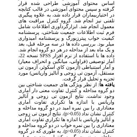
اساس محتوای آموزشی طراحی شده قرار
گرفته و سپس محتوای آموزشی در قالب کتابچه
در اختیاربیماران قرار داده شد، به علاوه پیگیری
تلفنی نیز انجام شد. گروه کنترل مراقبت های
معمول انجام شد. ابزارگردآوری اطلاعات شامل
فرم ثبت اطلاعات جمعیت شناختی، پرسشنامه
کیفیت خواب پیترزبورگ و پرسشنامه امیدواری
میلر بود. بررسی داده ها در سه مرحله قبل، بعد
و یک ماه بعد از مداخله در هر دو گروه انجام شد.
داده ها با استفاده از نرم افزار
SPSS
نسخه 22،
آمار توصیفی (فراوانی، میانگین و انحراف معیار)
و آمار استنباطی (آزمون کای اسکوئر، آزمون تی
مستقل، آزمون تی زوجی و آنالیز واریانس) مورد
تجزیه و تحلیل قرار گرفت.
یافته ها
: از نظر ویژگی های جمعیت شناختی بین
دو گروه مداخله و کنترل تفاوت معنی دار آماری
وجود نداشت. نتایج آزمون تی زوجی و آنالیز
واریانس با اندازه ها تکراری تفاوت آماری
معناداری را بین نمره امید در دو گروه مداخله و
کنترل نشان نداد
(p>0.05)
.
نتایج آزمون تی زوجی
و آنالیز واریانس با اندازه ها تکراری تفاوت آماری
معناداری را بین نمره خواب در دو گروه مداخله و
کنترل نشان نداد
.(p>0.05)
به طوری که در گروه
مداخله به نسبت گروه کنترل وضعیت خواب