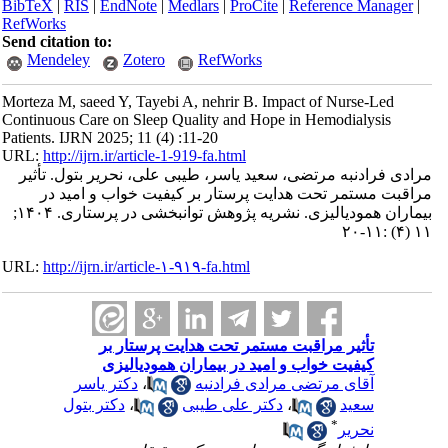
BibTeX
|
RIS
|
EndNote
|
Medlars
|
ProCite
|
Reference Manager
|
RefWorks
Send citation to:
Mendeley
Zotero
RefWorks
Morteza M, saeed Y, Tayebi A, nehrir B. Impact of Nurse-Led
Continuous Care on Sleep Quality and Hope in Hemodialysis
Patients. IJRN 2025; 11 (4) :11-20
URL:
http://ijrn.ir/article-1-919-fa.html
مرادی فرادنبه مرتضی، سعید یاسر، طیبی علی، نحریر بتول. تأثیر
مراقبت مستمر تحت هدایت پرستار بر کیفیت خواب و امید در
بیماران همودیالیزی. نشریه پژوهش توانبخشی در پرستاری. ۱۴۰۴;
۱۱ (۴) :۱۱-۲۰
URL:
http://ijrn.ir/article-۱-۹۱۹-fa.html
تأثیر مراقبت مستمر تحت هدایت پرستار بر
کیفیت خواب و امید در بیماران همودیالیزی
آقای مرتضی مرادی فرادنبه
،
دکتر یاسر
سعید
،
دکتر علی طیبی
،
دکتر بتول
*
نحریر