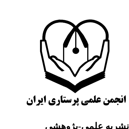
شریه علمی-پژوهشی