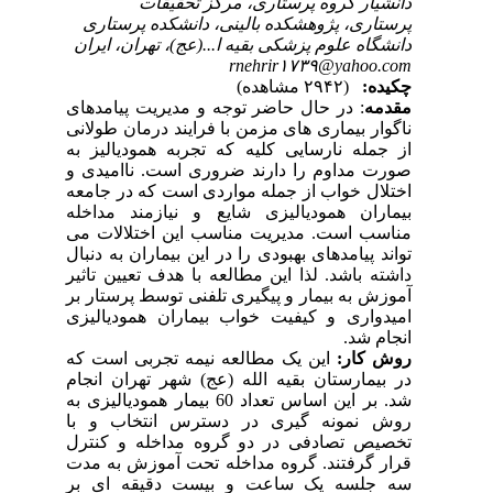
دانشیار گروه پرستاری، مرکز تحقیقات
پرستاری، پژوهشکده بالینی، دانشکده پرستاری
دانشگاه علوم پزشکی بقیه ا...(عج)، تهران، ایران
rnehrir۱۷۳۹@yahoo.com
چکیده:
(۲۹۴۲ مشاهده)
مقدمه
: در حال حاضر توجه و مدیریت پیامدهای
ناگوار بیماری های مزمن با فرایند درمان طولانی
از جمله نارسایی کلیه که تجربه همودیالیز به
صورت مداوم را دارند ضروری است. ناامیدی و
اختلال خواب از جمله مواردی است که در جامعه
بیماران همودیالیزی شایع و نیازمند مداخله
مناسب است. مدیریت مناسب این اختلالات می
تواند پیامدهای بهبودی را در این بیماران به دنبال
داشته باشد. لذا این مطالعه با هدف تعیین تاثیر
آموزش به بیمار و پیگیری تلفنی توسط پرستار بر
امیدواری و کیفیت خواب بیماران همودیالیزی
انجام شد.
روش کار:
این یک مطالعه
نیمه تجربی
است که
در بیمارستان بقیه الله (عج) شهر تهران انجام
شد. بر این اساس تعداد 60 بیمار همودیالیزی به
روش نمونه گیری در دسترس انتخاب و با
تخصیص تصادفی در دو گروه مداخله و کنترل
قرار گرفتند. گروه مداخله تحت آموزش به مدت
سه جلسه یک ساعت و بیست دقیقه ای بر