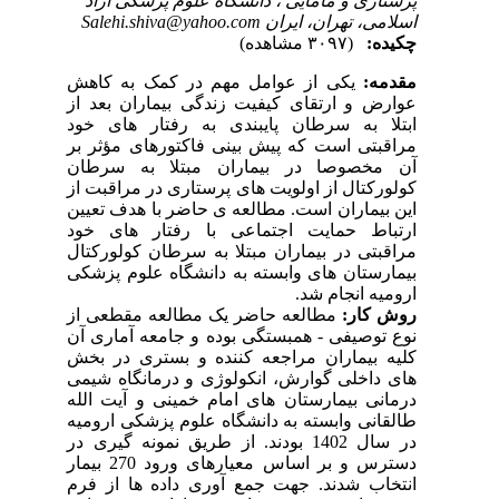
پرستاری و مامایی ، دانشگاه علوم پزشکی آزاد
اسلامی، تهران، ایران Salehi.shiva@yahoo.com
چکیده:
(۳۰۹۷ مشاهده)
مقدمه:
یکی از عوامل مهم در کمک به کاهش
عوارض و ارتقای کیفیت زندگی بیماران بعد از
ابتلا به سرطان پایبندی به رفتار های خود
مراقبتی است که پیش بینی فاکتورهای مؤثر بر
آن مخصوصا در بیماران مبتلا به سرطان
کولورکتال از اولویت های پرستاری در مراقبت از
این بیماران است. مطالعه ی حاضر با هدف تعیین
ارتباط حمایت اجتماعی با رفتار های خود
مراقبتی در بیماران مبتلا به سرطان کولورکتال
بیمارستان های وابسته به دانشگاه علوم پزشکی
ارومیه انجام شد.
روش‌ کار:
مطالعه حاضر یک مطالعه مقطعی از
نوع توصیفی - همبستگی بوده و جامعه آماری آن
کلیه بیماران مراجعه کننده و بستری در بخش
های داخلی گوارش، انکولوژی و درمانگاه شیمی
درمانی بیمارستان های امام خمینی و آیت الله
طالقانی
وابسته به دانشگاه علوم پزشکی ارومیه
در سال 1402 بودند. از طریق نمونه گیری در
دسترس و بر اساس معیارهای ورود 270 بیمار
انتخاب شدند. جهت جمع آوری داده ها از فرم