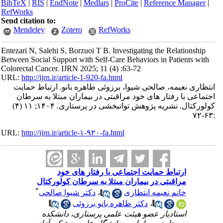
BibTeX
|
RIS
|
EndNote
|
Medlars
|
ProCite
|
Reference Manager
|
RefWorks
Send citation to:
Mendeley
Zotero
RefWorks
Entezari N, Salehi S, Borzuoi T B. Investigating the Relationship
Between Social Support with Self-Care Behaviors in Patients with
Colorectal Cancer. IJRN 2025; 11 (4) :63-72
URL:
http://ijrn.ir/article-1-920-fa.html
انتظاری نعیمه، صالحی شیوا، برزوئی طاهره بانو. ارتباط حمایت
اجتماعی با رفتار های خود مراقبتی در بیماران مبتلا به سرطان
کولورکتال. نشریه پژوهش توانبخشی در پرستاری. ۱۴۰۴; ۱۱ (۴)
:۶۳-۷۲
URL:
http://ijrn.ir/article-۱-۹۲۰-fa.html
ارتباط حمایت اجتماعی با رفتار های خود
مراقبتی در بیماران مبتلا به سرطان کولورکتال
*
خانم نعیمه انتظاری
،
دکتر شیوا صالحی
،
دکتر طاهره بانو برزوئی
استادیار عضو هیئت علمی پرستاری، دانشکده