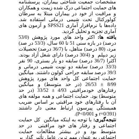
مشخصات جمعیت شناختی بیماران، پرسشنامه
های حمایت اجتماعی درک شده زیمت و همکاران
و مراقبت از خود در بیماران مبتلا به سرطان
کولورکتال تحت شیمی درمانی استفاده شد.
داده‌ها با نرم‌افزار آماری
SPSS21
و آزمون های
آماری تجزیه و تحلیل گردید.
یافته ها:
اکثر واحد های مورد پژوهش (53/0
درصد) در بازه سنی 51 تا 60 سال، (53/3 در صد)
مرد، (80 درصد) متاهل، با (36/7 درصد) تحصیلات
زیر دیپلم و (30/4 درصد) دارای شغل آزاد بودند.
اکثرا
(36/7 درصد) سابقه دو بار بستری، 90 نفر
(33/3 درصد) سابقه دو نوبت شیمی درمانی و
39/3 درصد سابقه جراحی کولون داشتند. میانگین
حمایت اجتماعی کل واحد های مورد پژوهش
8/99
±
26/53 (در حد متوسط) و میانگین
رفتارهای خودمراقبتی 4/93
±
33/52 (در حد
متوسط) بود. حمایت اجتماعی و همه مولفه های
آن با رفتارهای خود مراقبتی بر اساس ضریب
همبستگی پیرسون ارتباط معنی دار داشتند
(0/391=
r
و 0/001
P<
).
نتیجه‌گیری:
با توجه به اینکه میانگین کل حمایت
اجتماعی و رفتار های خود مراقبتی در حد
متوسط بود و در بیشتر مطالعات حمایت
اجتماعی به عنوان مهم ترین عامل تأثیر گذار بر