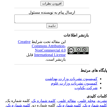
ارسال پیام به نویسنده مسئول
بازنشر اطلاعات
این مقاله تحت شرایط
Creative
Commons Attribution-
NonCommercial 4.0
International License
قابل
بازنشر است.
یگاه های مرتبط
کمیسیون نشریات وزارت بهداشت
کمسیون نشریات وزارت علوم
شرکت یکتاوب
مات کلیدی
ریه
,
مجله علمی
,
مقاله علمی
,
کلمه شماره یک
, کلمه شماره یک,
مه شماره یک
,
کلمه شماره یک
, کلمه شماره دو,
کلمه شماره یک
,