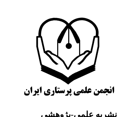
شریه علمی-پژوهشی